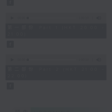
Aleksandr Tiumentsev (piano)
J. S. BACH
0
Cello Suite No. 5 in C minor,
seconds
00:00
1:00:10
BWV1011 (25’)
of
1
Nadia BOULANGER
第一部份 Part 1 (HKT 20:00 -
hour,
Three Pieces for Cello and Piano
21:00)
10
seconds
(8’)
RACHMANINOV
Élégie, Op. 3, No. 1 (5’)
0
SHOSTAKOVICH
seconds
00:00
1:00:10
Cello Sonata in D minor, Op. 40
of
1
(28’)
第二部份 Part 2 (HKT 21:00 -
hour,
Donqing FANG
22:00)
10
seconds
Lin Chong, Op. 37 (8’)
BRAHMS
Cello Sonata No. 2 in F major, Op.
99 (25’)
POPPER
Requiem, Op. 66 (8’)