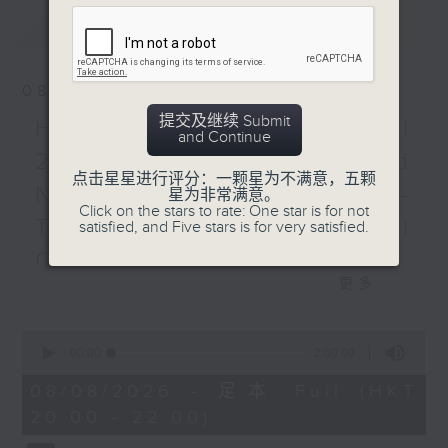
耶路撒冷四重奏：萧斯达高维
最新
LATEST
契逝世五十周年纪念
耶路撒冷四重奏
萧斯达高维契
08/08/2026
F大调第三弦乐四重奏，作品
提交及继续 Submit
HKAPA Cello Festival
73 (34’)
and Continue
降E大调第九弦乐四重奏，作
2026: Friends and
点击星星进行评分：一颗星为不满意，五颗
品117 (27’)
Neighbours Concert –
星为非常满意。
降D大调第十二弦乐四重奏，
Click on the stars to rate: One star is for not
Tianjin Juilliard School
satisfied, and Five stars is for very satisfied.
作品133 (25’)
2025年1月19日德国巴特特
Cellists
尔茨休闲宫录音
更多...
HKAPA Cello Festival 2026:
Friends and Neighbours
0
Concert – Tianjin Juilliard School
seconds
00:00
2:00:00
Cellists
of
2
Huiying Cao, Youran Chen, Yikai
08/08/2026 - 足本 Full (HKT
hours,
Guo, Hwayoung Joo, Jooahn Yoo,
20:00 - 22:00)
0
seconds
Ziyu Zhang (cello)