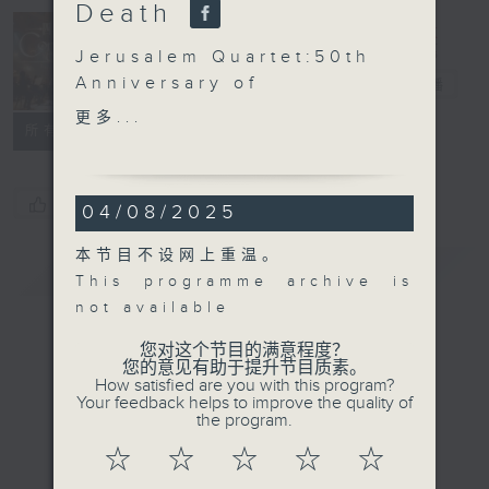
Death
Concert on 4
Jerusalem Quartet:50th
Anniversary of
四台音乐会
电台直播
Shostakovich’s Death
更多...
所有集数
Jerusalem Quartet
SHOSTAKOVICH
String Quartet No. 3 in
您喜欢这个节目吗?
04/08/2025
F major, Op. 73 (34’)
String Quartet No. 9 in
本节目不设网上重温。
简介
E flat major, Op. 117
GIST
This programme archive is
(27’)
not available
String Quartet No. 12 in
D flat major, Op. 133
您对这个节目的满意程度？
您的意见有助于提升节目质素。
(25’)
How satisfied are you with this program?
Recorded at Kurhaus
Your feedback helps to improve the quality of
the program.
Bad Tölz, Germany on
19/1/2025
☆
☆
☆
☆
☆