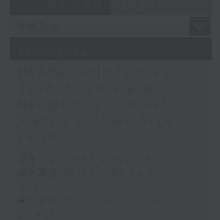
布朗卓
BRAHMS
07 - 08
2026
三首大提琴与钢琴小品 (8’)
Double Concerto for Violin and
拉赫曼尼诺夫
Cello in A minor, Op. 102 (34’)
悲歌，作品3，第一首 (5’)
BERLIOZ
萧斯达高维契
Symphonie fantastique, Op. 14
08/08/2026
D小调大提琴奏鸣曲，作品40 (28’)
(53’)
HKAPA Cello Festival
方崬清
Recorded at Philharmonie, Berlin
《林冲》，作品37 (8’)
on 27/2/2026
2026: Friends and
布拉姆斯
Neighbours Concert –
F大调第二大提琴奏鸣曲，作品99 (25’)
柏林爱乐：索奇耶夫指挥白辽士幻想交响曲
Tianjin Juilliard School
朴柏
宾迪斯–鲍格利（小提琴）｜德利佩莱尔（大
安魂曲，作品66 (8’)
提琴）
Cellists
巴格尼尼
柏林爱乐乐团｜索奇耶夫（指挥）
罗西尼《摩西在埃及》主题变奏曲（为四把
孟德尔逊
足本 Full (HKT 20:00 - 22:00)
大提琴改编） (8’)
「芬格尔山洞」，作品26 (11’)
第一部份 Part 1 (HKT 20:00 -
香港演艺学院主办
布拉姆斯
21:00)
2026年4月20日香港演艺学院区永熙音乐厅
A小调小提琴与大提琴双重协奏曲，作品102
第二部份 Part 2 (HKT 21:00 -
录音
(34’)
录音由香港演艺学院提供
白辽士
22:00)