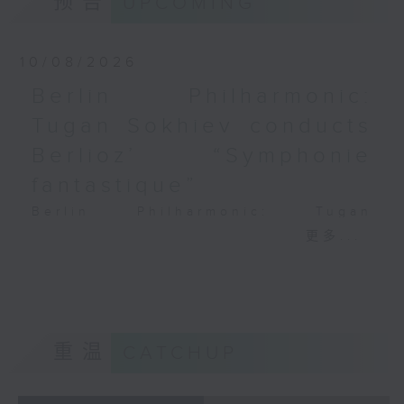
预告
UPCOMING
PAGANINI
Variations on a Theme from
Rossini’s Mosè in Egitto (arr. for 4
10/08/2026
cellos) (8’)
Berlin Philharmonic:
Presented by The Hong Kong
Tugan Sokhiev conducts
Academy for Performing Arts
Recorded at William Au Concert
Berlioz’ “Symphonie
Hall, HKAPA on 20/4/2026
fantastique”
Recording provided by HKAPA
Berlin Philharmonic: Tugan
演艺学院大提琴音乐节2026：友邻音乐会
Sokhiev Conducts Berlioz’s
更多...
——天津茱莉亚学院大提琴
Symphonie fantastique
曹慧颖、陈优然、郭译锴、Hwayoung
Noah Bendix-Balgley (violin) |
Joo、Jooahn Yoo、张子瑜（大提琴）
Bruno Delepelaire (cello)
图文捷夫（钢琴）
Berlin Philharmonic Orchestra |
J. S. 巴赫
Tugan Sokhiev (conductor)
重温
CATCHUP
C小调第五无伴奏大提琴组曲，BWV1011
MENDELSSOHN
(25’)
‘Fingal’s Cave’, Op. 26 (11’)