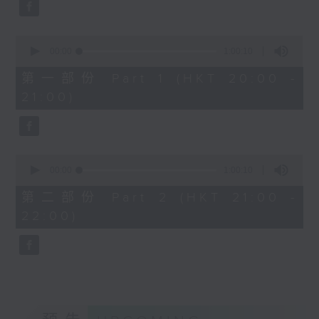
Aleksandr Tiumentsev (piano)
2025年3月13日伦敦威格摩
J. S. BACH
音乐厅录音
0
Cello Suite No. 5 in C minor,
seconds
00:00
1:00:10
BWV1011 (25’)
of
1
Nadia BOULANGER
第一部份 Part 1 (HKT 20:00 -
hour,
Three Pieces for Cello and Piano
21:00)
10
seconds
(8’)
RACHMANINOV
Élégie, Op. 3, No. 1 (5’)
0
SHOSTAKOVICH
seconds
00:00
1:00:10
Cello Sonata in D minor, Op. 40
of
1
(28’)
第二部份 Part 2 (HKT 21:00 -
hour,
Donqing FANG
22:00)
10
seconds
Lin Chong, Op. 37 (8’)
BRAHMS
Cello Sonata No. 2 in F major, Op.
99 (25’)
POPPER
Requiem, Op. 66 (8’)