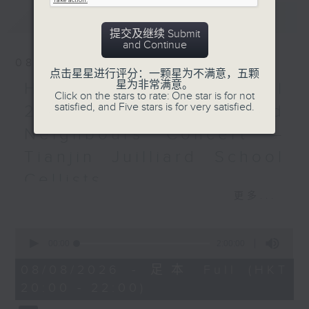
Recorded at Wigmore
最新
LATEST
Hall, London on
提交及继续 Submit
13/03/2025
and Continue
08/08/2026
点击星星进行评分：一颗星为不满意，五颗
陆逸轩：威格摩音乐厅独奏会
星为非常满意。
HKAPA Cello Festival
陆逸轩 (钢琴)
Click on the stars to rate: One star is for not
satisfied, and Five stars is for very satisfied.
萧邦
2026: Friends and
升C小调第七首夜曲，作品
Neighbours Concert –
27，第一首 (6’)
Tianjin Juilliard School
舒伯特
四首即兴曲，D. 935 (39’)
Cellists
萧邦
更多...
HKAPA Cello Festival 2026:
升F大调船歌，作品60 (9’)
Friends and Neighbours
降B大调波兰舞曲，作品71，
0
Concert – Tianjin Juilliard School
第二首 (12’)
seconds
00:00
2:00:00
Cellists
of
升F小调第五首波兰舞曲，作
2
Huiying Cao, Youran Chen, Yikai
08/08/2026 - 足本 Full (HKT
品44 (6’)
hours,
Guo, Hwayoung Joo, Jooahn Yoo,
20:00 - 22:00)
0
降A大调幻想波兰舞曲，作品
seconds
Ziyu Zhang (cello)
61 (14’)