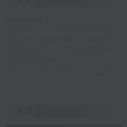
预告
UPCOMING
PAGANINI
Variations on a Theme from
Rossini’s Mosè in Egitto (arr. for 4
10/08/2026
cellos) (8’)
Berlin Philharmonic:
Presented by The Hong Kong
Tugan Sokhiev conducts
Academy for Performing Arts
Recorded at William Au Concert
Berlioz’ “Symphonie
Hall, HKAPA on 20/4/2026
fantastique”
Recording provided by HKAPA
Berlin Philharmonic: Tugan
演艺学院大提琴音乐节2026：友邻音乐会
Sokhiev Conducts Berlioz’s
更多...
——天津茱莉亚学院大提琴
Symphonie fantastique
曹慧颖、陈优然、郭译锴、Hwayoung
Noah Bendix-Balgley (violin) |
Joo、Jooahn Yoo、张子瑜（大提琴）
Bruno Delepelaire (cello)
图文捷夫（钢琴）
Berlin Philharmonic Orchestra |
J. S. 巴赫
Tugan Sokhiev (conductor)
重温
CATCHUP
C小调第五无伴奏大提琴组曲，BWV1011
MENDELSSOHN
(25’)
‘Fingal’s Cave’, Op. 26 (11’)