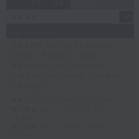
布朗卓
BRAHMS
07 - 08
2026
三首大提琴与钢琴小品 (8’)
Double Concerto for Violin and
拉赫曼尼诺夫
Cello in A minor, Op. 102 (34’)
悲歌，作品3，第一首 (5’)
BERLIOZ
萧斯达高维契
Symphonie fantastique, Op. 14
08/08/2026
D小调大提琴奏鸣曲，作品40 (28’)
(53’)
HKAPA Cello Festival
方崬清
Recorded at Philharmonie, Berlin
《林冲》，作品37 (8’)
on 27/2/2026
2026: Friends and
布拉姆斯
Neighbours Concert –
F大调第二大提琴奏鸣曲，作品99 (25’)
柏林爱乐：索奇耶夫指挥白辽士幻想交响曲
Tianjin Juilliard School
朴柏
宾迪斯–鲍格利（小提琴）｜德利佩莱尔（大
安魂曲，作品66 (8’)
提琴）
Cellists
巴格尼尼
柏林爱乐乐团｜索奇耶夫（指挥）
罗西尼《摩西在埃及》主题变奏曲（为四把
孟德尔逊
足本 Full (HKT 20:00 - 22:00)
大提琴改编） (8’)
「芬格尔山洞」，作品26 (11’)
第一部份 Part 1 (HKT 20:00 -
香港演艺学院主办
布拉姆斯
21:00)
2026年4月20日香港演艺学院区永熙音乐厅
A小调小提琴与大提琴双重协奏曲，作品102
第二部份 Part 2 (HKT 21:00 -
录音
(34’)
录音由香港演艺学院提供
白辽士
22:00)