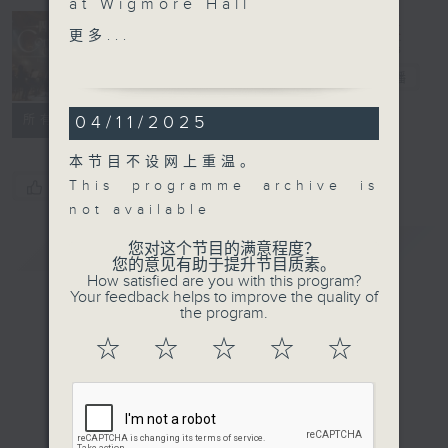
at Wigmore Hall
Eric Lu (piano)
更多...
Concert on 4
CHOPIN
Nocturne No. 7 in C
四台音乐会
电台直播
sharp minor, Op. 27,
04/11/2025
所有集数
No. 1 (6’)
SCHUBERT
本节目不设网上重温。
Four Impromptus, D.
This programme archive is
您喜欢这个节目吗?
935 (39’)
not available
CHOPIN
简介
Barcarolle in F sharp,
GIST
您对这个节目的满意程度？
您的意见有助于提升节目质素。
Op. 60 (9’)
How satisfied are you with this program?
Polonaise in B flat, Op.
Your feedback helps to improve the quality of
the program.
71, No. 2 (12’)
Polonaise No. 5 in F
☆
☆
☆
☆
☆
sharp minor, Op. 44
(6’)
Polonaise-Fantaisie in
A flat, Op. 61 (14’)