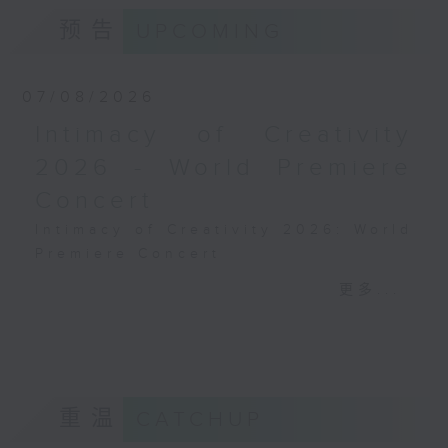
预告
UPCOMING
07/08/2026
Intimacy of Creativity
2026 - World Premiere
Concert
Intimacy of Creativity 2026: World
Premiere Concert
Li La (cello)
更多...
Stauffer String Ensemble | Bright
Sheng (conductor)
Harry GONZÁLEZ
¿Habrá Futuro? (Will There Be a
Future?) (10’)
重温
CATCHUP
Yuval MEDINA
Together Again (10’)