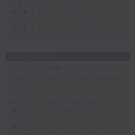
足本 Full (HKT 20:05 - 22:00)
Discussions. The revised
compositions are presented at the
第一部份 Part 1 (HKT 20:05 -
World Premiere Concert, preceded
21:00)
by the Preview Concert. This is
第二部份 Part 2 (HKT 21:00 -
the World Premiere Concert
22:00)
presented on 10/6/2026 at the
Hong Kong City Hall Theatre.
Works by Harry González, Yuval
03/08/2026
Medina and Arthur Yuen are
Berlin Philharmonic:
performed along side Bright Sheng
Simon Rattle and Janine
and Shostakovich by the Stauffer
String Ensemble.
Jansen
来自香港及世界各地的杰出作曲家，联同获
足本 Full (HKT 20:05 - 22:00)
选的新晋作曲家，于多场公开讨论中与享誉
第一部份 Part 1 (HKT 20:05 -
国际的演奏家深入交流，反覆琢磨其室乐作
21:00)
品，并作出修订。修订后的作品先于「预演
第二部份 Part 2 (HKT 21:00 -
音乐会」与观众见面，其后于「世界首演音
乐会」正式发表。今场演出为2026年6月10