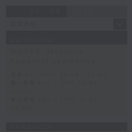
Bright SHENG
07 - 08
2026
The Blazing Mirage (20’)
Arthur YUEN
Images from my Consciousness
(15’)
06/08/2026
SHOSTAKOVICH (BARSHAI arr.)
Chamber Symphony in C minor, Op.
NOSPR: Mahler's
110a (25’)
happiest symphony
Presented by Hong Kong
University of Science and
足本 Full (HKT 20:05 - 22:00)
Technology
第一部份 Part 1 (HKT 20:05 -
Recorded at Hong Kong City Hall
21:00)
Theatre on 10/6/2026
第二部份 Part 2 (HKT 21:00 -
创意间的亲昵2026：世界首演音乐会
22:00)
李拉（大提琴）
Stauffer弦乐团｜盛宗亮（指挥）
05/08/2026
哈里．贡沙理士