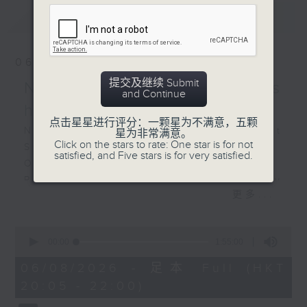
La mer , L. 109 (25’)
最新
LATEST
Recorded at
Philharmonie, Berlin on
7/9/2025
06/08/2026
提交及继续 Submit
NOSPR: Mahler's
柏林音乐节2025：圣西西利
and Continue
亚学院乐团
happiest symphony
点击星星进行评分：一颗星为不满意，五颗
哥泽娜（女中音）｜伦敦之声
NOSPR: Mahler’s Happiest
星为非常满意。
圣西西利亚学院乐团 ｜哈丁
Click on the stars to rate: One star is for not
Symphony
satisfied, and Five stars is for very satisfied.
（指挥）
Olga Bezsmertna (soprano)
贝里奥
Polish National Radio Symphony
交响曲 (32’)
更多...
Orchestra, Katowice
民歌 (23’)
Vladimir Fanshil (conductor)
德布西
MAHLER
0
《大海》，L. 109 (25’)
seconds
00:00
1:55:00
Symphony No. 4 in G major (58’)
of
2025年9月7日柏林爱乐厅录
Recorded at NOSPR, Katowice on
1
06/08/2026 - 足本 Full (HKT
音
hour,
10/4/2025
20:05 - 22:00)
55
minutes,