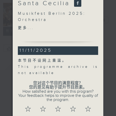
Santa Cecilia
Concert on 4
Musikfest Berlin 2025:
Orchestra
四台音乐会
电台直播
dell’Accademia
更多...
所有集数
Nazionale di Santa
Cecilia
Magdalena Kožená
您喜欢这个节目吗?
11/11/2025
(mezzo-soprano) |
London Voices
本节目不设网上重温。
简介
Orchestra
GIST
This programme archive is
dell’Accademia
not available
Nazionale di Santa
Cecilia | Daniel Harding
您对这个节目的满意程度？
您的意见有助于提升节目质素。
(conductor)
How satisfied are you with this program?
BERIO
Your feedback helps to improve the quality of
the program.
Sinfonia (32’)
Folk Songs (23’)
☆
☆
☆
☆
☆
DEBUSSY