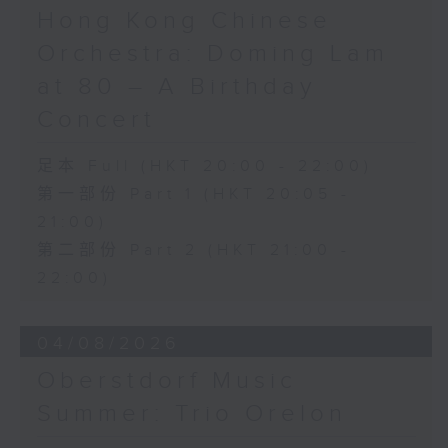
《未来是否存在？》 (10’)
Hong Kong Chinese
梅迪拿
Orchestra: Doming Lam
《再度一起》 (10’)
盛宗亮
at 80 – A Birthday
《灿影》 (20’)
Concert
阮保衡
《来自我脑海中的影像》 (15’)
足本 Full (HKT 20:00 - 22:00)
萧斯达高维契（巴萨改编）
第一部份 Part 1 (HKT 20:05 -
C小调室乐交响曲，作品110a (25’)
21:00)
香港科技大学主办
2026年6月10日香港大会堂剧院录音
第二部份 Part 2 (HKT 21:00 -
22:00)
Distinguished composers, together
with selected emerging composers
04/08/2026
from Hong Kong and around the
world, present and revise their
Oberstdorf Music
chamber music compositions after
Summer: Trio Orelon
in-depth discussions with world-
renowned performers during Open