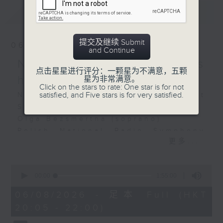
Recorded at City Halls,
最新
LATEST
Glasgow on 19/2/2026
英国广播公司苏格兰交响乐团
提交及继续 Submit
06/08/2026
与古柏
and Continue
古柏（钢琴）
NOSPR: Mahler's
点击星星进行评分：一颗星为不满意，五颗
英国广播公司苏格兰交响乐团
happiest symphony
星为非常满意。
｜赖恩．韦高斯华夫（指挥）
Click on the stars to rate: One star is for not
satisfied, and Five stars is for very satisfied.
NOSPR: Mahler’s Happiest
德顿
Symphony
《我称为家的那个地方》
Olga Bezsmertna (soprano)
(12’)
Polish National Radio Symphony
莫扎特
更多...
Orchestra, Katowice
降B大调第二十七钢琴协奏
Vladimir Fanshil (conductor)
曲，K. 595 (32’)
MAHLER
德伏扎克
0
seconds
00:00
1:55:00
Symphony No. 4 in G major (58’)
G大调第八交响曲，作品88
of
Recorded at NOSPR, Katowice on
(39’)
1
06/08/2026 - 足本 Full (HKT
hour,
10/4/2025
2026年2月19日格拉斯哥大
20:05 - 22:00)
55
会堂录音
minutes,