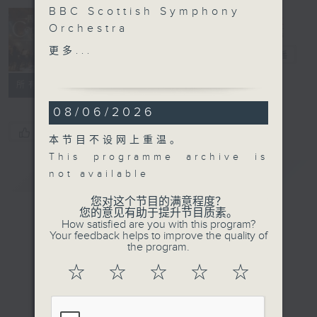
BBC Scottish Symphony
Orchestra
Concert on 4
and Imogen Cooper
更多...
四台音乐会
电台直播
Imogen Cooper (piano)
BBC Scottish Symphony
所有集数
Orchestra | Ryan
08/06/2026
Wigglesworth
(conductor)
您喜欢这个节目吗?
本节目不设网上重温。
Philip DUTTON
This programme archive is
There, where I call
简介
GIST
not available
home (12’)
MOZART
您对这个节目的满意程度？
您的意见有助于提升节目质素。
Piano Concerto No. 27
How satisfied are you with this program?
in B flat major, K. 595
Your feedback helps to improve the quality of
the program.
(32’)
DVOŘÁK
☆
☆
☆
☆
☆
Symphony No. 8 in G
major, Op. 88 (39’)