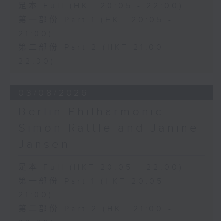
足本 Full (HKT 20:05 - 22:00)
Discussions. The revised
compositions are presented at the
第一部份 Part 1 (HKT 20:05 -
World Premiere Concert, preceded
21:00)
by the Preview Concert. This is
第二部份 Part 2 (HKT 21:00 -
the World Premiere Concert
22:00)
presented on 10/6/2026 at the
Hong Kong City Hall Theatre.
Works by Harry González, Yuval
03/08/2026
Medina and Arthur Yuen are
Berlin Philharmonic:
performed along side Bright Sheng
Simon Rattle and Janine
and Shostakovich by the Stauffer
String Ensemble.
Jansen
来自香港及世界各地的杰出作曲家，联同获
足本 Full (HKT 20:05 - 22:00)
选的新晋作曲家，于多场公开讨论中与享誉
第一部份 Part 1 (HKT 20:05 -
国际的演奏家深入交流，反覆琢磨其室乐作
21:00)
品，并作出修订。修订后的作品先于「预演
第二部份 Part 2 (HKT 21:00 -
音乐会」与观众见面，其后于「世界首演音
乐会」正式发表。今场演出为2026年6月10