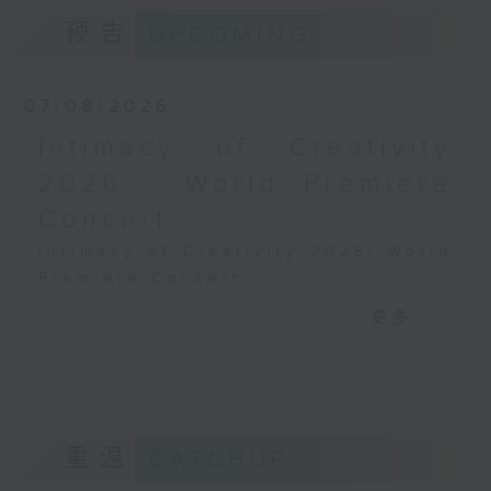
预告
UPCOMING
07/08/2026
Intimacy of Creativity
2026 - World Premiere
Concert
Intimacy of Creativity 2026: World
Premiere Concert
Li La (cello)
更多...
Stauffer String Ensemble | Bright
Sheng (conductor)
Harry GONZÁLEZ
¿Habrá Futuro? (Will There Be a
Future?) (10’)
重温
CATCHUP
Yuval MEDINA
Together Again (10’)