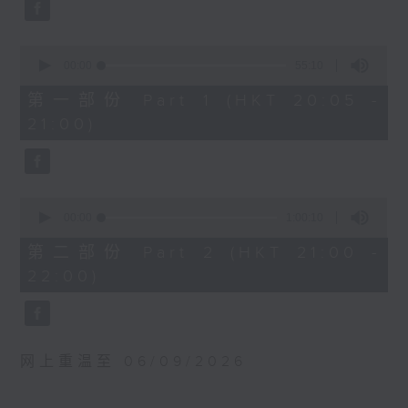
0
波兰国家电台交响乐团：马勒最快乐的交响
seconds
曲
贝斯梅德娜（女高音）
0
seconds
00:00
55:10
卡托维兹波兰国家电台交响乐团｜范舒尔
of
（指挥）
55
第一部份 Part 1 (HKT 20:05 -
minutes,
马勒
21:00)
10
G大调第四交响曲 (58’)
seconds
2025年4月10日卡托维兹波兰国家电台交响
乐团音乐厅录音
0
seconds
00:00
1:00:10
of
1
第二部份 Part 2 (HKT 21:00 -
hour,
22:00)
10
seconds
网上重温至 06/09/2026