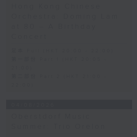
《未来是否存在？》 (10’)
Hong Kong Chinese
梅迪拿
Orchestra: Doming Lam
《再度一起》 (10’)
盛宗亮
at 80 – A Birthday
《灿影》 (20’)
Concert
阮保衡
《来自我脑海中的影像》 (15’)
足本 Full (HKT 20:00 - 22:00)
萧斯达高维契（巴萨改编）
第一部份 Part 1 (HKT 20:05 -
C小调室乐交响曲，作品110a (25’)
21:00)
香港科技大学主办
2026年6月10日香港大会堂剧院录音
第二部份 Part 2 (HKT 21:00 -
22:00)
Distinguished composers, together
with selected emerging composers
04/08/2026
from Hong Kong and around the
world, present and revise their
Oberstdorf Music
chamber music compositions after
Summer: Trio Orelon
in-depth discussions with world-
renowned performers during Open