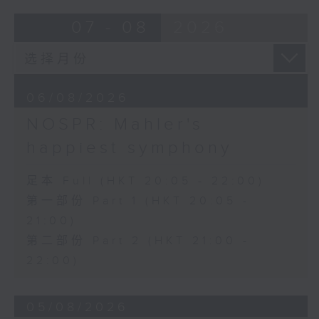
Bright SHENG
07 - 08
2026
The Blazing Mirage (20’)
Arthur YUEN
Images from my Consciousness
(15’)
06/08/2026
SHOSTAKOVICH (BARSHAI arr.)
Chamber Symphony in C minor, Op.
NOSPR: Mahler's
110a (25’)
happiest symphony
Presented by Hong Kong
University of Science and
足本 Full (HKT 20:05 - 22:00)
Technology
第一部份 Part 1 (HKT 20:05 -
Recorded at Hong Kong City Hall
21:00)
Theatre on 10/6/2026
第二部份 Part 2 (HKT 21:00 -
创意间的亲昵2026：世界首演音乐会
22:00)
李拉（大提琴）
Stauffer弦乐团｜盛宗亮（指挥）
05/08/2026
哈里．贡沙理士