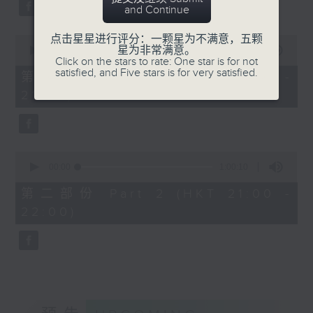
and Continue
Bright SHENG
The Blazing Mirage (20’)
点击星星进行评分：一颗星为不满意，五颗
0
Arthur YUEN
星为非常满意。
seconds
00:00
1:00:10
Click on the stars to rate: One star is for not
Images from my Consciousness
of
satisfied, and Five stars is for very satisfied.
1
第一部份 Part 1 (HKT 20:00 -
(15’)
hour,
21:00)
SHOSTAKOVICH (BARSHAI arr.)
10
seconds
Chamber Symphony in C minor, Op.
110a (25’)
Presented by Hong Kong
0
University of Science and
seconds
00:00
1:00:10
of
Technology
1
第二部份 Part 2 (HKT 21:00 -
Recorded at Hong Kong City Hall
hour,
22:00)
10
Theatre on 10/6/2026
seconds
创意间的亲昵2026：世界首演音乐会
李拉（大提琴）
Stauffer弦乐团｜盛宗亮（指挥）
哈里．贡沙理士
《未来是否存在？》 (10’)