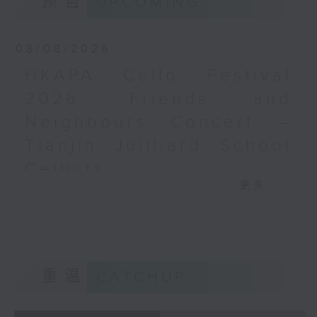
预告
UPCOMING
梅迪拿
《再度一起》 (10’)
08/08/2026
盛宗亮
《灿影》 (20’)
HKAPA Cello Festival
阮保衡
2026: Friends and
《来自我脑海中的影像》 (15’)
Neighbours Concert –
萧斯达高维契（巴萨改编）
C小调室乐交响曲，作品110a (25’)
Tianjin Juilliard School
香港科技大学主办
Cellists
2026年6月10日香港大会堂剧院录音
更多...
HKAPA Cello Festival 2026:
Distinguished composers, together
Friends and Neighbours
with selected emerging composers
Concert – Tianjin Juilliard School
from Hong Kong and around the
Cellists
world, present and revise their
Huiying Cao, Youran Chen, Yikai
chamber music compositions after
重温
CATCHUP
Guo, Hwayoung Joo, Jooahn Yoo,
in-depth discussions with world-
Ziyu Zhang (cello)
renowned performers during Open
Aleksandr Tiumentsev (piano)