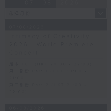
07 - 08
2026
Discussions. The revised
J. S. BACH
compositions are presented at the
Cello Suite No. 5 in C minor,
World Premiere Concert, preceded
BWV1011 (25’)
by the Preview Concert. This is
Nadia BOULANGER
the World Premiere Concert
07/08/2026
Three Pieces for Cello and Piano
presented on 10/6/2026 at the
(8’)
Intimacy of Creativity
Hong Kong City Hall Theatre.
RACHMANINOV
2026 - World Premiere
Works by Harry González, Yuval
Élégie, Op. 3, No. 1 (5’)
Medina and Arthur Yuen are
SHOSTAKOVICH
Concert
performed along side Bright Sheng
Cello Sonata in D minor, Op. 40
and Shostakovich by the Stauffer
(28’)
足本 Full (HKT 20:00 - 22:00)
String Ensemble.
Donqing FANG
第一部份 Part 1 (HKT 20:00 -
Lin Chong, Op. 37 (8’)
21:00)
来自香港及世界各地的杰出作曲家，联同获
BRAHMS
第二部份 Part 2 (HKT 21:00 -
选的新晋作曲家，于多场公开讨论中与享誉
Cello Sonata No. 2 in F major, Op.
国际的演奏家深入交流，反覆琢磨其室乐作
22:00)
99 (25’)
品，并作出修订。修订后的作品先于「预演
POPPER
音乐会」与观众见面，其后于「世界首演音
Requiem, Op. 66 (8’)
06/08/2026
乐会」正式发表。今场演出为2026年6月10
PAGANINI