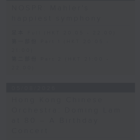
日假香港大会堂剧院举行之「世界首演音乐
Variations on a Theme from
NOSPR: Mahler's
会」，由 Stauffer 弦乐团演出贡沙理士
Rossini’s Mosè in Egitto (arr. for 4
happiest symphony
、梅迪拿及阮保衡的新作，以及盛宗亮和萧
cellos) (8’)
斯达高维契的作品。
Presented by The Hong Kong
足本 Full (HKT 20:05 - 22:00)
Academy for Performing Arts
第一部份 Part 1 (HKT 20:05 -
Recorded at William Au Concert
21:00)
Hall, HKAPA on 20/4/2026
Recording provided by HKAPA
第二部份 Part 2 (HKT 21:00 -
22:00)
演艺学院大提琴音乐节2026：友邻音乐会
——天津茱莉亚学院大提琴
05/08/2026
曹慧颖、陈优然、郭译锴、Hwayoung
Joo、Jooahn Yoo、张子瑜（大提琴）
Hong Kong Chinese
图文捷夫（钢琴）
Orchestra: Doming Lam
J. S. 巴赫
at 80 – A Birthday
C小调第五无伴奏大提琴组曲，BWV1011
(25’)
Concert
布朗卓