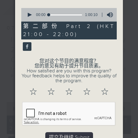
Church, Lucerne on
最新
LATEST
2/9/2025
0
seconds
00:00
1:00:10
of
2025琉森音乐节：尼伯尔与
1
第二部份 Part 2 (HKT
07/08/2026
哈莫斯
hour,
21:00 - 22:00)
10
尼贝尔（小提琴）｜哈莫斯
Intimacy of Creativity
seconds
（钢琴）
2026 - World Premiere
莫扎特
Concert
A大调小提琴奏鸣曲，K. 402
您对这个节目的满意程度？
您的意见有助于提升节目质素。
(10’)
Intimacy of Creativity 2026: World
How satisfied are you with this program?
拉威尔
Your feedback helps to improve the quality of
Premiere Concert
the program.
A小调第一小提琴奏鸣曲
Li La (cello)
更多...
(15’)
☆
☆
☆
☆
☆
Stauffer String Ensemble | Bright
萧斯达高维契
Sheng (conductor)
未完成小提琴奏鸣曲 (5’)
0
Harry GONZÁLEZ
seconds
00:00
2:00:00
法朗克
¿Habrá Futuro? (Will There Be a
of
A大调小提琴奏鸣曲 (29’)
2
07/08/2026 - 足本 Full (HKT
Future?) (10’)
hours,
2025年9月2日琉森圣路加教
20:00 - 22:00)
Yuval MEDINA
0
堂录音
seconds
Together Again (10’)
提交及继续 Submit