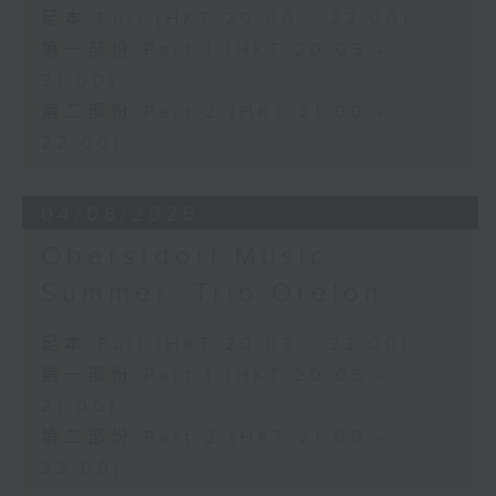
三首大提琴与钢琴小品 (8’)
足本 Full (HKT 20:00 - 22:00)
拉赫曼尼诺夫
第一部份 Part 1 (HKT 20:05 -
悲歌，作品3，第一首 (5’)
21:00)
萧斯达高维契
第二部份 Part 2 (HKT 21:00 -
D小调大提琴奏鸣曲，作品40 (28’)
方崬清
22:00)
《林冲》，作品37 (8’)
布拉姆斯
04/08/2026
F大调第二大提琴奏鸣曲，作品99 (25’)
朴柏
Oberstdorf Music
安魂曲，作品66 (8’)
Summer: Trio Orelon
巴格尼尼
罗西尼《摩西在埃及》主题变奏曲（为四把
足本 Full (HKT 20:05 - 22:00)
大提琴改编） (8’)
第一部份 Part 1 (HKT 20:05 -
香港演艺学院主办
2026年4月20日香港演艺学院区永熙音乐厅
21:00)
录音
第二部份 Part 2 (HKT 21:00 -
录音由香港演艺学院提供
22:00)