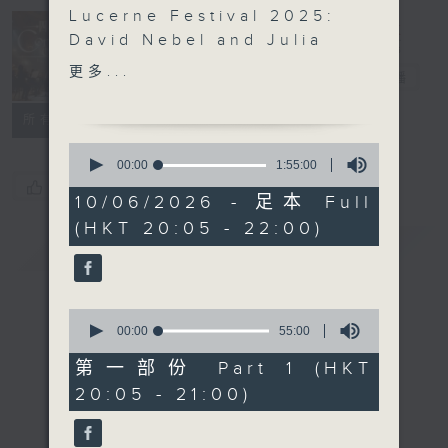
Lucerne Festival 2025:
David Nebel and Julia
Concert on 4
Hamos
更多...
四台音乐会
电台直播
David Nebel (violin) |
Julia Hamos (piano)
所有集数
MOZART
0
Violin Sonata in A
seconds
00:00
1:55:00
of
major, K. 402 (10’)
您喜欢这个节目吗?
1
10/06/2026 - 足本 Full
RAVEL
hour,
(HKT 20:05 - 22:00)
55
Violin Sonata No. 1 in A
简介
GIST
minutes,
minor (15’)
0
seconds
SHOSTAKOVICH
Unfinished Violin
0
Sonata (5’)
seconds
00:00
55:00
of
FRANCK
55
第一部份 Part 1 (HKT
Violin Sonata in A
minutes,
20:05 - 21:00)
0
major (29’)
seconds
Recorded at St Luke’s