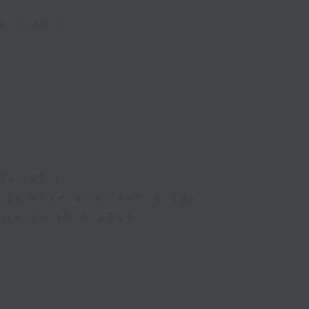
e?) (10’)
0a (25’)
f Science and Technology
atre on 10/6/2026