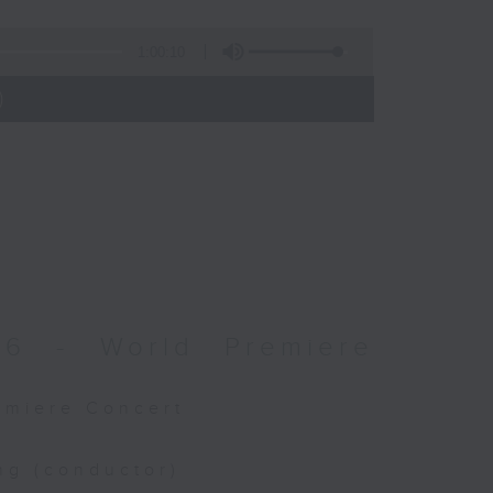
1:00:10
)
026 - World Premiere
remiere Concert
ng (conductor)