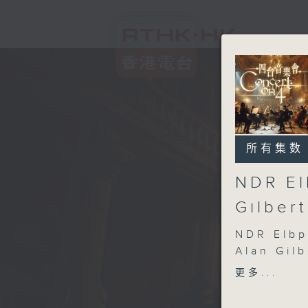
所有集数
NDR El
Gilber
NDR Elbp
Alan Gilb
Alisa Wei
更多...
NDR Elbp
(conduct