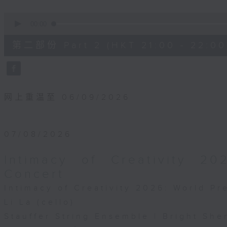
0
seconds
00:00
of
1
第二部份 Part 2 (HKT 21:00 - 22:00
hour,
10
seconds
Volume
90%
网上重温至 06/09/2026
07/08/2026
Intimacy of Creativity 2
Concert
Intimacy of Creativity 2026: World P
Li La (cello)
Stauffer String Ensemble | Bright She