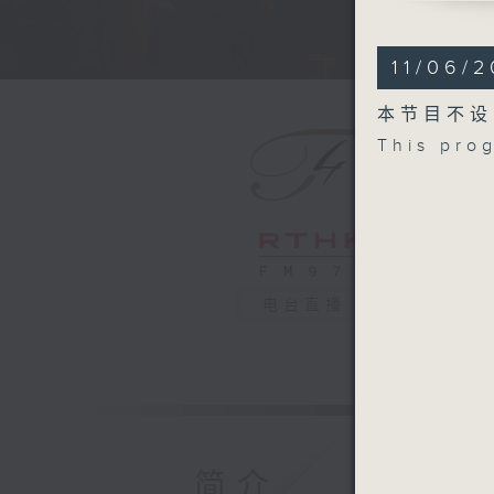
BRITTEN
Cello Sy
11/06/
BRAHMS
Symphony
本节目不设
Recorded
This pro
22/1/202
德国北部电
阿莉莎．韦
德国北部电
布烈顿
大提琴交响曲
电台直播
布拉姆斯
D大调第二交
2026年
简介