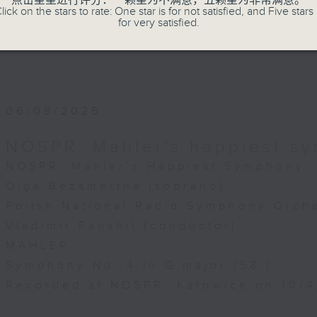
点击星星进行评分：一颗星为不满意，五颗星为非常满意。
lick on the stars to rate: One star is for not satisfied, and Five stars 
for very satisfied.
06/08/2026
NOSPR: Mahler's happiest s
NOSPR: Mahler’s Happiest Symphony
Olga Bezsmertna (soprano)
Polish National Radio Symphony Orche
Vladimir Fanshil (conductor)
MAHLER
Symphony No. 4 in G major (58’)
Recorded at NOSPR, Katowice on 10/