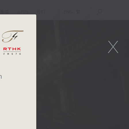
重温
APPS
我们
ENG
/
繁
X
n