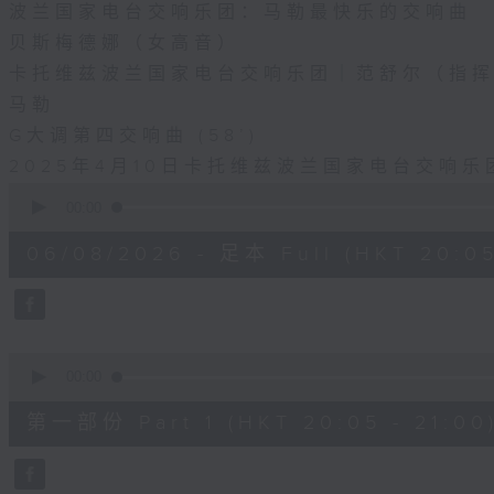
波兰国家电台交响乐团：马勒最快乐的交响曲
贝斯梅德娜（女高音）
卡托维兹波兰国家电台交响乐团｜范舒尔（指
马勒
G大调第四交响曲 (58’)
2025年4月10日卡托维兹波兰国家电台交响
0
seconds
00:00
of
1
06/08/2026 - 足本 Full (HKT 20:05
hour,
55
minutes,
0
seconds
Volume
90%
0
seconds
00:00
of
55
第一部份 Part 1 (HKT 20:05 - 21:00
minutes,
10
seconds
Volume
90%