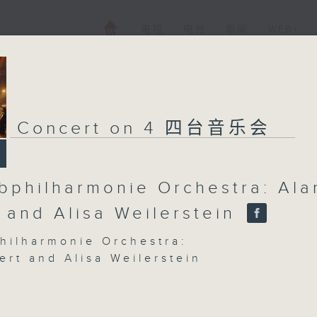
电视
电台
新闻
WEB+
Concert on 4 四台音乐会
bphilharmonie Orchestra: Ala
t and Alisa Weilerstein
hilharmonie Orchestra:
ert and Alisa Weilerstein
lerstein (cello)
hilharmonie Orchestra | Alan Gilbert
or)