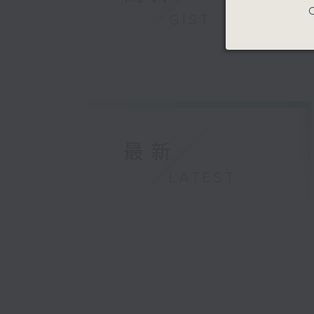
C
GIST
最新
LATEST