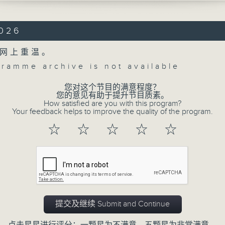
mphony, Op. 68 (35’)
2026
 No. 2 in D major, Op. 73 (45’)
网上重温。
 at Elbphilharmonie, Hamburg on
gramme archive is not available
6
您对这个节目的满意程度？
台易北爱乐厅乐团：基尔拔与韦拿斯坦
Concert on 4
您的意见有助于提升节目质素。
拿斯坦（大提琴）
How satisfied are you with this program?
Your feedback helps to improve the quality of the program.
台易北爱乐厅乐团｜基尔拔（指挥）
所有集数
☆
☆
☆
☆
☆
，作品68 (35’)
您喜欢这个节目吗?
响曲，作品73 (45’)
1月22日汉堡易北爱乐厅录音
提交及继续 Submit and Continue