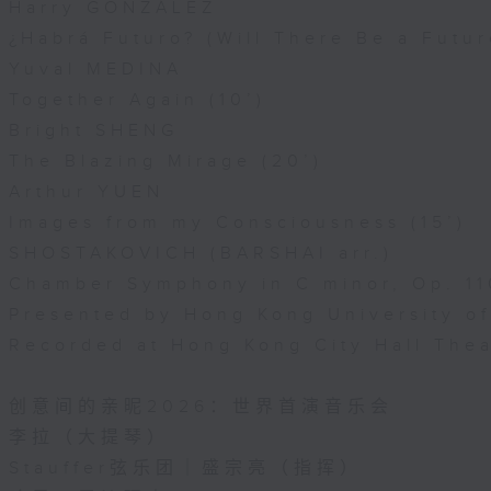
Harry GONZÁLEZ
¿Habrá Futuro? (Will There Be a Futur
Yuval MEDINA
Together Again (10’)
Bright SHENG
The Blazing Mirage (20’)
Arthur YUEN
Images from my Consciousness (15’)
SHOSTAKOVICH (BARSHAI arr.)
Chamber Symphony in C minor, Op. 11
Presented by Hong Kong University o
Recorded at Hong Kong City Hall The
创意间的亲昵2026：世界首演音乐会
李拉（大提琴）
Stauffer弦乐团｜盛宗亮（指挥）