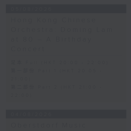
(9’)
05/08/2026
萧邦
降D大调第八夜曲，作品27，第二首 (6’)
Hong Kong Chinese
降A大调圆舞曲，作品69，第一首 (4’)
Orchestra: Doming Lam
B小调圆舞曲，作品69，第二首 (3’)
降A大调圆舞曲，作品42 (4’)
at 80 – A Birthday
唐尼采第
Concert
「啊！我来迟了……噢，我心中的光」，选自
《村女琳达》 (6’)
足本 Full (HKT 20:00 - 22:00)
萧邦
第一部份 Part 1 (HKT 20:05 -
A大调练习曲，作品25，第一首 (2’)
21:00)
F小调练习曲，作品25，第二首 (2’)
B小调第二十二练习曲，作品25，第十首
第二部份 Part 2 (HKT 21:00 -
(4’)
22:00)
C小调马祖卡舞曲，作品50，第二首 (3’)
G小调大提琴奏鸣曲，作品65 (18’)
04/08/2026
迈耶贝尔
「噢！我的母亲，如此温柔的灵魂」，选自
Oberstdorf Music
《恶魔罗拔》 (4’)