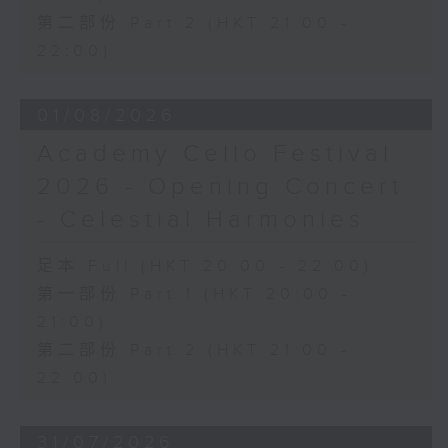
premiere of Chopin’s only cello
第二部份 Part 2 (HKT 21:00 -
sonata - a notable rarity, as the
composer wrote very little for
22:00)
instruments other than the piano.
Here, a specially assembled
01/08/2026
ensemble recreates this historic
musical event during European
Academy Cello Festival
Weeks Passau Festival 2025.
2026 - Opening Concert
- Celestial Harmonies
1848年2月16日，一众艺术家与贵族云集皮
利尔钢琴制造厂的沙龙，出席由萧邦亲自策
划的音乐会。当晚节目以莫扎特的钢琴三重
足本 Full (HKT 20:00 - 22:00)
奏揭开序幕，其后演奏一系列萧邦的钢琴作
第一部份 Part 1 (HKT 20:00 -
品。音乐会的一大亮点，是萧邦唯一一首大
21:00)
提琴奏鸣曲的首演。鉴于萧邦极少为钢琴以
第二部份 Part 2 (HKT 21:00 -
外的乐器谱曲，此作更显弥足珍贵。在2025
22:00)
年帕绍欧洲周艺术节中，特别组成的演奏组
合重现这场历史性的音乐盛会，带领观众重
返萧邦于巴黎的最后一场音乐会。
31/07/2026