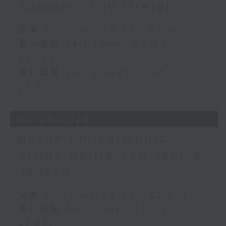
Summer: Trio Orelon
萧邦
E小调前奏曲，作品28，第四首 (2’)
足本 Full (HKT 20:05 - 22:00)
D大调前奏曲，作品28，第十五首 (5’)
第一部份 Part 1 (HKT 20:05 -
降B大调马祖卡舞曲，作品7，第一首 (2’)
A小调马祖卡舞曲，作品7，第二首 (3’)
21:00)
F小调马祖卡舞曲，作品7，第三首 (2’)
第二部份 Part 2 (HKT 21:00 -
E小调第四谐谑曲，作品54 (11’)
22:00)
2025年8月1日布格豪森顾麦斯大礼堂录音
On 16/2/1848, artists and
03/08/2026
aristocrats gathered in the salon
Berlin Philharmonic:
of Camille Pleyel’s piano factory
Simon Rattle and Janine
for a concert curated by Chopin
himself. The evening began with a
Jansen
trio by Mozart, followed by a
selection of Chopin’s own piano
足本 Full (HKT 20:05 - 22:00)
works. One of the concert’s
第一部份 Part 1 (HKT 20:05 -
unique highlights was the
21:00)