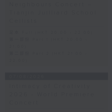
Neighbours Concert –
Etude in F minor, Op. 25, No. 2
(2’)
Tianjin Juilliard School
Etude No. 22 in B minor, Op. 25,
Cellists
No. 10 (4’)
Mazurka in C minor, Op. 50, No. 2
足本 Full (HKT 20:00 - 22:00)
(3’)
第一部份 Part 1 (HKT 20:00 -
Cello Sonata in G minor, Op. 65
(18’)
21:00)
MEYERBEER
第二部份 Part 2 (HKT 21:00 -
‘Oh! ma mère, ombre si tendre’
22:00)
from Robert le diable (4’)
CHOPIN
07/08/2026
Prelude in E minor, Op. 28, No. 4
(2’)
Intimacy of Creativity
Prelude in D major, Op. 28, No. 15
2026 - World Premiere
(5’)
Mazurka in B flat major, Op. 7, No.
Concert
1 (2’)