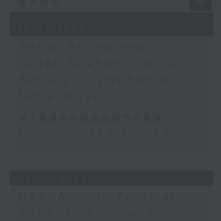
BELLINI
‘Eccomi in lieta vesta… O quante
10/08/2026
volte’ from I Capuleti e i
Montecchi (9’)
Berlin Philharmonic:
CHOPIN
Tugan Sokhiev conducts
Nocturne No. 8 in D flat major,
Op. 27, No. 2 (6’)
Berlioz’ “Symphonie
Waltz in A flat major, Op. 69, No.
fantastique”
1 (4’)
Waltz in B minor, Op. 69, No. 2
网上直播完毕稍后提供节目重温。
(3’)
Archive will be available after
Waltz in A flat major, Op. 42 (4’)
live webcast
DONIZETTI
‘Ah! tardai troppo… O luce di
quest’anima’ from Linda di
08/08/2026
Chamounix (6’)
CHOPIN
HKAPA Cello Festival
Etude in A major, Op. 25, No. 1
2026: Friends and
(2’)