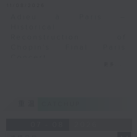
11/08/2026
Adieu à Paris –
Historical
Reconstruction of
Chopin’s Final Paris
Concert
更多...
Adieu à Paris – Historical
Reconstruction of Chopin’s
Final Paris Concert
Marianna Herzig (soprano) | Algın
Özcan (tenor)
重温
CATCHUP
Veriko Tchumburidze (violin) |
Andrei Ioniță (cello) | Nathalia
Milstein (piano)
07 - 08
2026
MOZART
Trio in E flat major, K. 542 (20’)