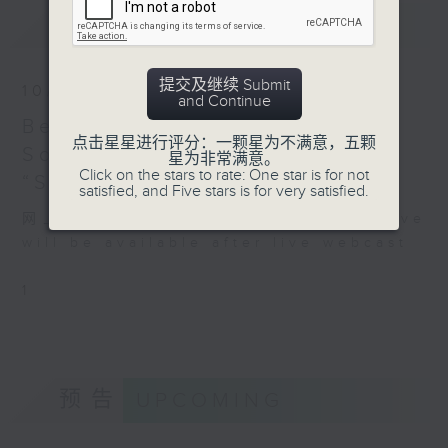
Elbphilharmonie,
最新
LATEST
Hamburg on 4/2/2026
德国北部电台易北爱乐厅乐
提交及继续 Submit
10/08/2026
团：英雄神话
and Continue
德国北部电台声乐团
Berlin Philharmonic: Tugan
点击星星进行评分：一颗星为不满意，五颗
德国北部电台易北爱乐厅乐团
Sokhiev conducts Berlioz’
星为非常满意。
｜基尔拔（指挥）
Click on the stars to rate: One star is for not
“Symphonie fantastique”
satisfied, and Five stars is for very satisfied.
约翰．约翰逊
《奥菲斯圣歌》 (3’)
网上直播完毕稍后提供节目重温。 Archive
拉特化拿
will be available after live webcast
《奥菲斯放歌》 (7’)
汉沙
1
《铁丝网后的奥菲斯》 (20’)
贝多芬
降E大调第三交响曲，作品
55，「英雄」 (50’)
预告
UPCOMING
2026年2月4日汉堡易北爱乐
厅录音