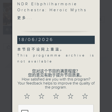
NDR Elbphilharmonie
Orchestra: Heroic Myths
Concert on 4
NDR Vocal Ensemble
更多...
四台音乐会
电台直播
NDR Elbphilharmonie
Orchestra | Alan Gilbert
所有集数
(conductor)
18/06/2026
Jóhann JÓHANNSSON
Orphic Hymn (3’)
您喜欢这个节目吗?
本节目不设网上重温。
RAUTAVAARA
This programme archive is
Orpheus singt (7’)
简介
GIST
not available
HENZE
Orpheus Behind the
您对这个节目的满意程度？
您的意见有助于提升节目质素。
Wire (20’)
How satisfied are you with this program?
BEETHOVEN
Your feedback helps to improve the quality of
the program.
Symphony No. 3 in E
flat major, Op. 55,
☆
☆
☆
☆
☆
‘Eroica’ (50’)
Recorded at