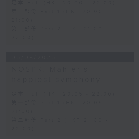
Mazurka in A minor, Op. 7, No. 2
足本 Full (HKT 20:00 - 22:00)
(3’)
第一部份 Part 1 (HKT 20:00 -
Mazurka No. 7 in F minor, Op. 7,
21:00)
No. 3 (2’)
第二部份 Part 2 (HKT 21:00 -
Scherzo No. 4 in E minor, Op. 54
22:00)
(11’)
Recorded at Kumax Aula,
Burghausen on 1/8/2025
06/08/2026
告别巴黎——重现萧邦在巴黎的最后演出
NOSPR: Mahler's
荷惜琪（女高音）｜奥兹庄（男高音）
happiest symphony
松布尼泽（小提琴）｜杨尼策（大提琴）｜
娜塔莉亚．米尔斯坦（钢琴）
足本 Full (HKT 20:05 - 22:00)
莫扎特
第一部份 Part 1 (HKT 20:05 -
降E大调钢琴三重奏，K. 542 (20’)
21:00)
贝里尼
「现在身穿喜服的我……啊，多少次我为你含
第二部份 Part 2 (HKT 21:00 -
着泪眼向上苍祈求」，选自《卡普莱与蒙泰
22:00)
奇》