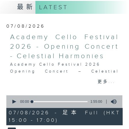
最新
LATEST
07/08/2026
Academy Cello Festival
2026 - Opening Concert
- Celestial Harmonies
Academy Cello Festival 2026
Opening Concert – Celestial
Harmonies
更多...
Students from the Department of
Strings, School of Music of The
0
Hong Kong Academy for
seconds
00:00
1:55:00
Performing Arts
of
1
07/08/2026 - 足本 Full (HKT
GERSHWIN (KAUFMAN arr.)
hour,
15:00 - 17:00)
Three Preludes (for 4 cellos) (8’)
55
minutes,
ROSSINI