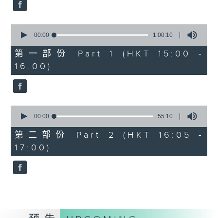
0
Overture to William Tell (for 6
seconds
cellos) (10’)
0
MAHLER (Hibiki SAITO arr.)
seconds
00:00
1:00:10
Adagietto from Symphony No. 5
of
1
第一部份 Part 1 (HKT 15:00 -
(10’)
hour,
16:00)
GARDEL (BARRALET arr.)
10
seconds
Por Una Cabeza (4’)
Hayato SUMINO (Heiman CHEUNG
arr.)
0
Three Nocturnes (12’)
seconds
00:00
55:10
of
Ryuichi SAKAMOTO (Dani WEN arr.)
55
第二部份 Part 2 (HKT 16:05 -
Rain (5’)
minutes,
17:00)
10
Nobuo UEMATSU (Hilson YIP arr.)
seconds
Final Fantasy: Midgar Fantasy
Suite (15’)
Presented by The Hong Kong
Academy for Performing Arts
Recorded at William Au Concert
Hall, The Hong Kong Academy for