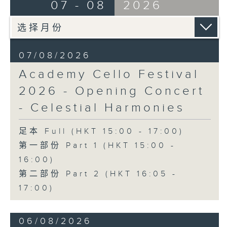
Ancient Melodies (Doming LAM
07 - 08
2026
《雨》 (5’)
trans.)
植松伸夫（叶进杰改编）
Moonlight over the Spring River
《最终幻想：米德加幻想》组曲 (15’)
(12’)
香港演艺学院主办
The Lament of Lady Zhaojun (8’)
2026年4月18日香港演艺学院区永熙音乐厅
07/08/2026
Doming LAM
录音
Academy Cello Festival
Autumn Execution (20’)
录音由香港演艺学院提供
The Insect World (22’)
2026 - Opening Concert
Presented by the Hong Kong
- Celestial Harmonies
Chinese Orchestra as part of the
2006 Hong Kong Arts Festival.
足本 Full (HKT 15:00 - 17:00)
Recorded at Hong Kong City Hall
第一部份 Part 1 (HKT 15:00 -
Concert Hall on 26/2/2006.
16:00)
香港中乐团：林乐培八十大寿志庆音乐会
第二部份 Part 2 (HKT 16:05 -
罗乃新（钢琴）
17:00)
香港中乐团｜阎惠昌（指挥）
林乐培
06/08/2026
《祝贺吹打序乐》 (4’)