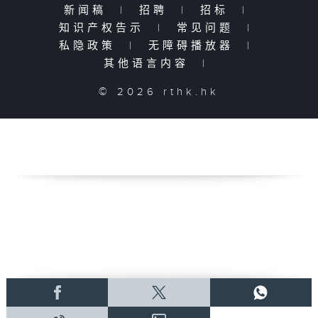
新闻稿
|
招聘
|
招标
|
知识产权告示
|
常见问题
|
私隐政策
|
无障碍播放器
|
其他语言内容
|
© 2026 rthk.hk