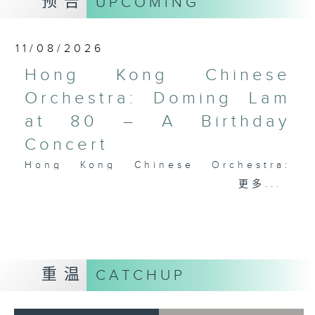
预告
UPCOMING
Performing Arts on on 18/4/2026
Recording provided by HKAPA
11/08/2026
演艺学院大提琴音乐节2026
Hong Kong Chinese
开幕音乐会——星籁弦响
Orchestra: Doming Lam
香港演艺学院音乐学院弦乐系学生
at 80 – A Birthday
歌舒咏（考夫曼改编）
三首前奏曲（为四把大提琴而作） (8’)
Concert
罗西尼
Hong Kong Chinese Orchestra:
《威廉．泰尔》序曲（为六把大提琴而作）
Doming Lam at 80 – A Birthday
更多...
(10’)
Concert
马勒（Hibiki SAITO改编）
Nancy Loo (piano)
〈稍慢板〉，第五交响曲 (10’)
Hong Kong Chinese Orchestra |
加度（巴拉莱改编）
Yan Huichang (conductor)
《一步之差》 (4’)
Doming LAM
角野隼斗（张希文改编）
重温
CATCHUP
Greetings Fanfare (4’)
三首夜曲 (12’)
A Silent Prayer (10’)
坂本龙一（Dani WEN改编）