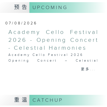
德布西
预告
UPCOMING
《佩利亚与梅丽桑德》组曲 (31’)
2024年9月6日斯德哥尔摩贝华特音乐厅录
音
07/08/2026
Academy Cello Festival
2026 - Opening Concert
- Celestial Harmonies
Academy Cello Festival 2026
Opening Concert – Celestial
Harmonies
更多...
Students from the Department of
Strings, School of Music of The
Hong Kong Academy for
Performing Arts
GERSHWIN (KAUFMAN arr.)
重温
CATCHUP
Three Preludes (for 4 cellos) (8’)
ROSSINI