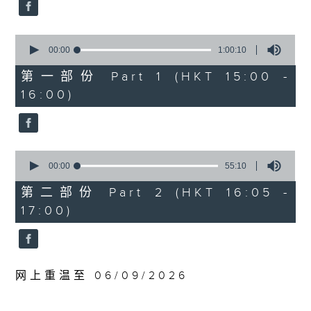
0
WAGNER
seconds
Prelude and Good Friday Music
from Parsifal (23’)
0
seconds
Jesper NORDIN
00:00
1:00:10
of
Silhouettes and Shadows (28’)
1
第一部份 Part 1 (HKT 15:00 -
hour,
DEBUSSY
16:00)
10
Suite from Pelléas et Mélisande
seconds
(31’)
Recorded at Berwaldhallen,
Stockholm on 6/9/2024
0
seconds
00:00
55:10
of
瑞典电台交响乐团：哈丁与米索
55
第二部份 Part 2 (HKT 16:05 -
minutes,
米索（萨克管）
17:00)
10
瑞典电台交响乐团｜哈丁（指挥）
seconds
华格纳
前奏曲及受难日音乐，选自《帕西发尔》
(23’)
网上重温至 06/09/2026
诺甸
《剪影与暗影》 (28’)