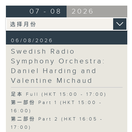
Overture to William Tell (for 6
07 - 08
2026
cellos) (10’)
MAHLER (Hibiki SAITO arr.)
Adagietto from Symphony No. 5
(10’)
06/08/2026
GARDEL (BARRALET arr.)
Por Una Cabeza (4’)
Swedish Radio
Hayato SUMINO (Heiman CHEUNG
Symphony Orchestra:
arr.)
Daniel Harding and
Three Nocturnes (12’)
Ryuichi SAKAMOTO (Dani WEN arr.)
Valentine Michaud
Rain (5’)
Nobuo UEMATSU (Hilson YIP arr.)
足本 Full (HKT 15:00 - 17:00)
Final Fantasy: Midgar Fantasy
第一部份 Part 1 (HKT 15:00 -
Suite (15’)
16:00)
Presented by The Hong Kong
第二部份 Part 2 (HKT 16:05 -
Academy for Performing Arts
Recorded at William Au Concert
17:00)