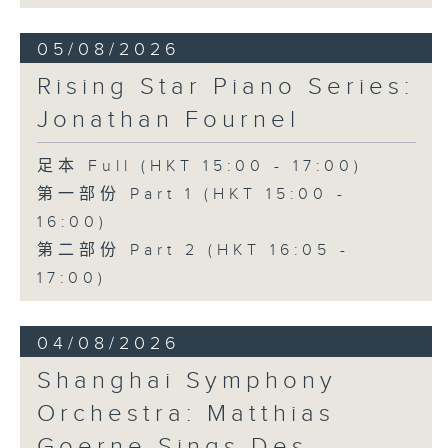
Hall, The Hong Kong Academy for
Performing Arts on on 18/4/2026
05/08/2026
Recording provided by HKAPA
Rising Star Piano Series:
演艺学院大提琴音乐节2026
Jonathan Fournel
开幕音乐会——星籁弦响
香港演艺学院音乐学院弦乐系学生
足本 Full (HKT 15:00 - 17:00)
歌舒咏（考夫曼改编）
第一部份 Part 1 (HKT 15:00 -
三首前奏曲（为四把大提琴而作） (8’)
16:00)
罗西尼
《威廉．泰尔》序曲（为六把大提琴而作）
第二部份 Part 2 (HKT 16:05 -
(10’)
17:00)
马勒（Hibiki SAITO改编）
〈稍慢板〉，第五交响曲 (10’)
04/08/2026
加度（巴拉莱改编）
《一步之差》 (4’)
Shanghai Symphony
角野隼斗（张希文改编）
Orchestra: Matthias
三首夜曲 (12’)
坂本龙一（Dani WEN改编）
Goerne Sings Des