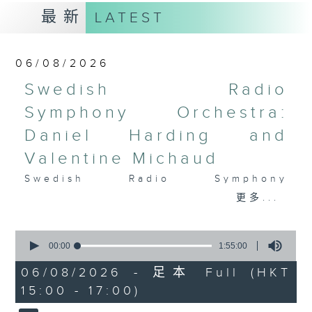
最新
LATEST
06/08/2026
Swedish Radio
Symphony Orchestra:
Daniel Harding and
Valentine Michaud
Swedish Radio Symphony
Orchestra:
更多...
Daniel Harding and Valentine
Michaud
0
seconds
Valentine Michaud (saxophone)
00:00
1:55:00
of
Swedish Radio Symphony
1
06/08/2026 - 足本 Full (HKT
hour,
Orchestra | Daniel Harding
15:00 - 17:00)
55
(conductor)
minutes,