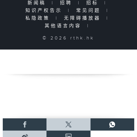
新闻稿
|
招聘
|
招标
|
知识产权告示
|
常见问题
|
私隐政策
|
无障碍播放器
|
其他语言内容
|
© 2026 rthk.hk