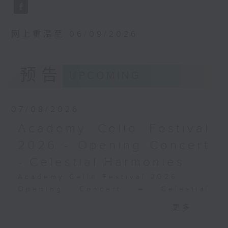
WAGNER
卡拉拉电台古典音乐节
Prelude and Good Friday Music
2025：
from Parsifal (23’)
高柏芊斯佳雅、寇碧坚娜与布
网上重温至 06/09/2026
Jesper NORDIN
鲁塞尔爱乐乐团
Silhouettes and Shadows (28’)
高柏芊斯佳雅（小提琴）｜寇
DEBUSSY
碧坚娜 (（大提琴）
预告
UPCOMING
Suite from Pelléas et Mélisande
布鲁塞尔爱乐乐团｜柏德力．
(31’)
汉恩（指挥）
Recorded at Berwaldhallen,
史达拉汶斯基
07/08/2026
Stockholm on 6/9/2024
D大调小提琴协奏曲 (21’)
Academy Cello Festival
J. S. 巴赫
瑞典电台交响乐团：哈丁与米索
〈萨拉邦德舞曲〉，选自C小
2026 - Opening Concert
米索（萨克管）
调第五大提琴组曲，
- Celestial Harmonies
瑞典电台交响乐团｜哈丁（指挥）
BWV1011 (4’)
华格纳
Academy Cello Festival 2026
梅湘
前奏曲及受难日音乐，选自《帕西发尔》
Opening Concert – Celestial
《被遗忘的献祭》 (11’)
(23’)
Harmonies
高柏芊斯佳雅
更多...
诺甸
Students from the Department of
《游戏》，为小提琴、大提琴
《剪影与暗影》 (28’)
Strings, School of Music of The
与乐团而作 (25’)