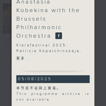
Anastasia
Kobekina with the
Brussels
电台直播
Philharmonic
所有集数
Orchestra
Klarafestival 2025:
您喜欢这个节目吗?
Patricia Kopatchinskaja,
Anastasia Kobekina with
简介
更多...
GIST
the
Brussels Philharmonic
Orchestra
05/08/2025
Patricia Kopatchinskaja
(violin) | Anastasia
本节目不设网上重温。
Kobekina (cello)
This programme archive is
Brussels Philharmonic
not available
Orchestra | Patrick