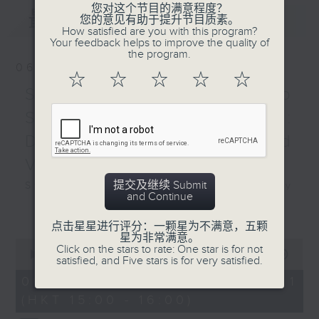
Hahn, conductor
您对这个节目的满意程度？
最新
LATEST
您的意见有助于提升节目质素。
STRAVINSKY
How satisfied are you with this program?
Violin Concerto in D
Your feedback helps to improve the quality of
the program.
major (21’)
06/08/2026
J. S. BACH
☆
☆
☆
☆
☆
‘Sarabande’ from Cello
Swedish Radio
Suite No. 5 in C minor,
Symphony Orchestra:
BWV1011 (4’)
Daniel Harding and
MESSIAEN
Les offrandes oubliées
Valentine Michaud
(11’)
提交及继续 Submit
Swedish Radio Symphony
Patricia
and Continue
Orchestra:
更多...
KOPATCHINSKAJA
Daniel Harding and Valentine
点击星星进行评分：一颗星为不满意，五颗
A Play, for violin, cello
星为非常满意。
Michaud
0
and orchestra (25’)
Click on the stars to rate: One star is for not
seconds
Valentine Michaud (saxophone)
00:00
00:00
satisfied, and Five stars is for very satisfied.
Recorded at Flagey
of
Swedish Radio Symphony
0
Studio 4, Brussels on
06/08/2026 - 第一部份 Part 1
seconds
Orchestra | Daniel Harding
26/3/2025
(HKT 15:00 - 16:00)
(conductor)