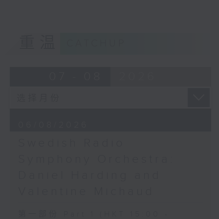
德布西
Hong Kong Academy for
2025年3月26日布鲁塞尔法
《佩利亚与梅丽桑德》组曲 (31’)
Performing Arts
拉热文化中心四号录音室录音
2024年9月6日斯德哥尔摩贝华特音乐厅录
GERSHWIN (KAUFMAN arr.)
重温
音
CATCHUP
Three Preludes (for 4 cellos) (8’)
ROSSINI
Overture to William Tell (for 6
07 - 08
2026
cellos) (10’)
MAHLER (Hibiki SAITO arr.)
Adagietto from Symphony No. 5
(10’)
06/08/2026
GARDEL (BARRALET arr.)
Por Una Cabeza (4’)
Swedish Radio
Hayato SUMINO (Heiman CHEUNG
Symphony Orchestra:
arr.)
Daniel Harding and
Three Nocturnes (12’)
Ryuichi SAKAMOTO (Dani WEN arr.)
Valentine Michaud
Rain (5’)
Nobuo UEMATSU (Hilson YIP arr.)
第一部份 Part 1 (HKT 15:00 -