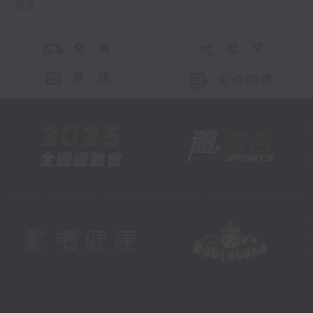
更多 ...
交 通
社 交
联 络
公众回馈