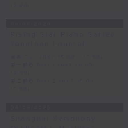
Final Fantasy: Midgar Fantasy
16:00)
Suite (15’)
Presented by The Hong Kong
Academy for Performing Arts
05/08/2026
Recorded at William Au Concert
Rising Star Piano Series:
Hall, The Hong Kong Academy for
Performing Arts on on 18/4/2026
Jonathan Fournel
Recording provided by HKAPA
足本 Full (HKT 15:00 - 17:00)
演艺学院大提琴音乐节2026
第一部份 Part 1 (HKT 15:00 -
开幕音乐会——星籁弦响
16:00)
香港演艺学院音乐学院弦乐系学生
第二部份 Part 2 (HKT 16:05 -
歌舒咏（考夫曼改编）
17:00)
三首前奏曲（为四把大提琴而作） (8’)
罗西尼
《威廉．泰尔》序曲（为六把大提琴而作）
04/08/2026
(10’)
Shanghai Symphony
马勒（Hibiki SAITO改编）
〈稍慢板〉，第五交响曲 (10’)
Orchestra: Matthias