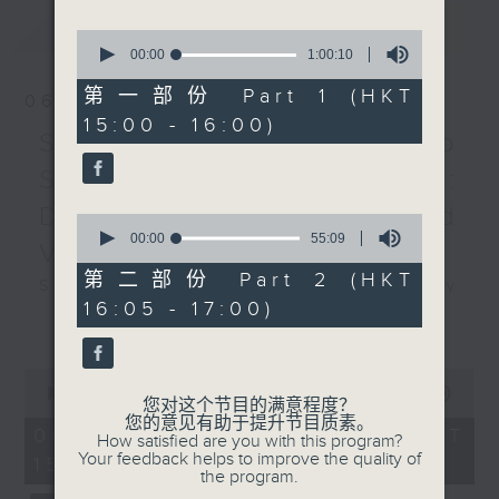
最新
LATEST
KAPUSTIN
0
Variations for Piano,
seconds
00:00
1:00:10
of
Op. 41
1
第一部份 Part 1 (HKT
06/08/2026
DEBUSSY
hour,
15:00 - 16:00)
10
Clair de lune
Swedish Radio
seconds
L’Isle joyeuse
Symphony Orchestra:
James HORNER
Daniel Harding and
My Heart Will Go On
0
John WILLIAMS
seconds
00:00
55:09
Valentine Michaud
of
Schindler’s List
55
第二部份 Part 2 (HKT
Swedish Radio Symphony
SARASATE
minutes,
16:05 - 17:00)
9
Orchestra:
更多...
Carmen Fantasy, Op. 25
seconds
Daniel Harding and Valentine
MONTI
Michaud
Csárdás
0
seconds
Valentine Michaud (saxophone)
00:00
1:55:00
Presented by Publicity
您对这个节目的满意程度？
of
Swedish Radio Symphony
您的意见有助于提升节目质素。
Department of
1
06/08/2026 - 足本 Full (HKT
How satisfied are you with this program?
hour,
Orchestra | Daniel Harding
Shenzhen Municipal
Your feedback helps to improve the quality of
15:00 - 17:00)
55
(conductor)
the program.
Committee and
minutes,