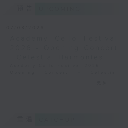
德布西
德布西
预告
UPCOMING
《佩利亚与梅丽桑德》组曲 (31’)
《月光》
2024年9月6日斯德哥尔摩贝华特音乐厅录
《欢乐岛》
音
汉纳
07/08/2026
《我心永恒》
Academy Cello Festival
约翰威廉士
《舒特拉的名单》
2026 - Opening Concert
萨拉沙替
- Celestial Harmonies
《卡门幻想曲》，作品25
蒙蒂
Academy Cello Festival 2026
查达斯舞曲
Opening Concert – Celestial
深圳市委宣传部及深圳市文化
Harmonies
更多...
广电旅游体育局主办
Students from the Department of
2025年4月20日深圳音乐厅
Strings, School of Music of The
录音
Hong Kong Academy for
Performing Arts
GERSHWIN (KAUFMAN arr.)
重温
CATCHUP
Three Preludes (for 4 cellos) (8’)
ROSSINI