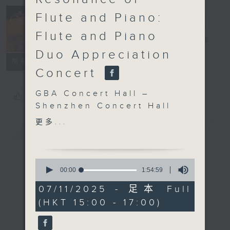
Concert on 4
Flute and Piano:
(Repeat) 四台
Flute and Piano
音乐会（重播）
电台直播
Duo Appreciation
所有集数
Concert
GBA Concert Hall –
您喜欢这个节目吗?
Shenzhen Concert Hall
Resonance of Flute and
更多...
简介
GIST
Piano: Flute and Piano
Duo
Appreciation Concert
0
Yuan Long (flute) |
seconds
00:00
1:54:59
of
Yusuke Osada (piano)
1
07/11/2025 - 足本 Full
Yumi MATSUTOYA
hour,
(HKT 15:00 - 17:00)
54
Spring is Coming
minutes,
BRICCIALDI
59
seconds
Carnival of Venice