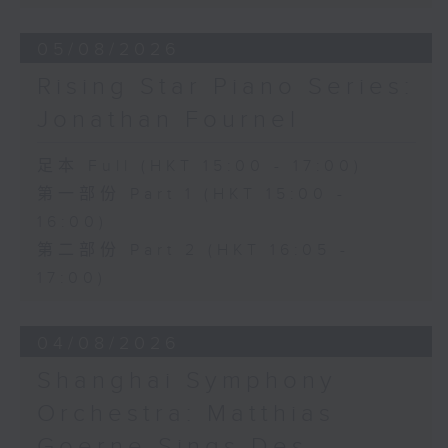
Hall, The Hong Kong Academy for
Performing Arts on on 18/4/2026
05/08/2026
Recording provided by HKAPA
Rising Star Piano Series:
演艺学院大提琴音乐节2026
Jonathan Fournel
开幕音乐会——星籁弦响
香港演艺学院音乐学院弦乐系学生
足本 Full (HKT 15:00 - 17:00)
歌舒咏（考夫曼改编）
第一部份 Part 1 (HKT 15:00 -
三首前奏曲（为四把大提琴而作） (8’)
16:00)
罗西尼
《威廉．泰尔》序曲（为六把大提琴而作）
第二部份 Part 2 (HKT 16:05 -
(10’)
17:00)
马勒（Hibiki SAITO改编）
〈稍慢板〉，第五交响曲 (10’)
04/08/2026
加度（巴拉莱改编）
《一步之差》 (4’)
Shanghai Symphony
角野隼斗（张希文改编）
Orchestra: Matthias
三首夜曲 (12’)
坂本龙一（Dani WEN改编）
Goerne Sings Des