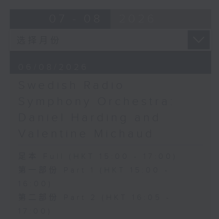
Overture to William Tell (for 6
07 - 08
2026
cellos) (10’)
MAHLER (Hibiki SAITO arr.)
Adagietto from Symphony No. 5
(10’)
06/08/2026
GARDEL (BARRALET arr.)
Por Una Cabeza (4’)
Swedish Radio
Hayato SUMINO (Heiman CHEUNG
Symphony Orchestra:
arr.)
Daniel Harding and
Three Nocturnes (12’)
Ryuichi SAKAMOTO (Dani WEN arr.)
Valentine Michaud
Rain (5’)
Nobuo UEMATSU (Hilson YIP arr.)
足本 Full (HKT 15:00 - 17:00)
Final Fantasy: Midgar Fantasy
第一部份 Part 1 (HKT 15:00 -
Suite (15’)
16:00)
Presented by The Hong Kong
第二部份 Part 2 (HKT 16:05 -
Academy for Performing Arts
Recorded at William Au Concert
17:00)