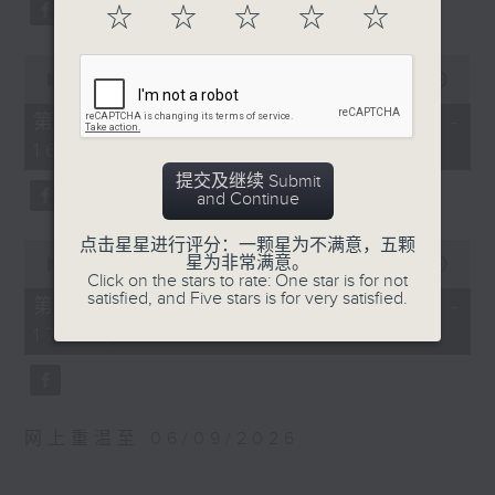
0
WAGNER
Shenzhen Municipal
☆
☆
☆
☆
☆
seconds
Prelude and Good Friday Music
Bureau of Culture,
from Parsifal (23’)
Sports, Tourism, Radio
0
seconds
Jesper NORDIN
00:00
1:00:10
& Television
of
Silhouettes and Shadows (28’)
Recorded at Shenzhen
1
第一部份 Part 1 (HKT 15:00 -
hour,
DEBUSSY
Concert Hall on
16:00)
10
Suite from Pelléas et Mélisande
20/4/2025
seconds
提交及继续 Submit
(31’)
and Continue
Recorded at Berwaldhallen,
大湾区音乐厅——深圳音乐厅
Stockholm on 6/9/2024
点击星星进行评分：一颗星为不满意，五颗
琴笛共鸣：长笛、钢琴二重奏
0
星为非常满意。
seconds
00:00
55:10
赏析音乐会
Click on the stars to rate: One star is for not
of
瑞典电台交响乐团：哈丁与米索
satisfied, and Five stars is for very satisfied.
袁龙（长笛）｜长田雄资（钢
55
第二部份 Part 2 (HKT 16:05 -
minutes,
米索（萨克管）
琴）
17:00)
10
瑞典电台交响乐团｜哈丁（指挥）
松任谷由实
seconds
华格纳
《春天来了》
前奏曲及受难日音乐，选自《帕西发尔》
布利查迪
(23’)
《威尼斯狂欢节》
网上重温至 06/09/2026
诺甸
卡普斯丁
《剪影与暗影》 (28’)
钢琴变奏曲，作品41