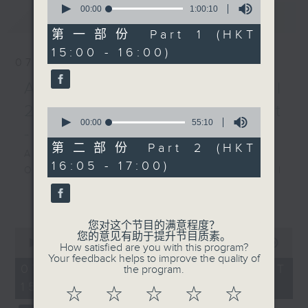
in G major, Op. 27, No.
seconds
00:00
1:00:10
最新
LATEST
of
5 (6’)
1
第一部份 Part 1 (HKT
MENDELSSOHN
hour,
15:00 - 16:00)
10
Fantasie in F sharp
07/08/2026
seconds
minor, Op. 28, ‘Scottish
Academy Cello Festival
Sonata’ (13’)
Lili BOULANGER
2026 - Opening Concert
0
Nocturne (4’)
seconds
00:00
55:10
- Celestial Harmonies
of
BRAHMS
55
第二部份 Part 2 (HKT
Academy Cello Festival 2026
Violin Sonata No. 3 in
minutes,
16:05 - 17:00)
10
Opening Concert – Celestial
D minor, Op. 108 (22’)
seconds
Harmonies
Presented by the
更多...
Students from the Department of
Leisure and Cultural
Strings, School of Music of The
Services Department
您对这个节目的满意程度？
0
您的意见有助于提升节目质素。
Hong Kong Academy for
Recorded at Hong Kong
seconds
00:00
1:55:00
How satisfied are you with this program?
Performing Arts
of
Cultural Centre Concert
Your feedback helps to improve the quality of
1
07/08/2026 - 足本 Full (HKT
the program.
GERSHWIN (KAUFMAN arr.)
Hall on 3/11/2025
hour,
15:00 - 17:00)
Three Preludes (for 4 cellos) (8’)
55
☆
☆
☆
☆
☆
minutes,
ROSSINI
香港艺术家系列：沈靖韬与陈