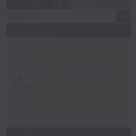
Ancient Melodies (Doming LAM
07 - 08
2026
《雨》 (5’)
trans.)
植松伸夫（叶进杰改编）
Moonlight over the Spring River
《最终幻想：米德加幻想》组曲 (15’)
(12’)
香港演艺学院主办
The Lament of Lady Zhaojun (8’)
2026年4月18日香港演艺学院区永熙音乐厅
07/08/2026
Doming LAM
录音
Academy Cello Festival
Autumn Execution (20’)
录音由香港演艺学院提供
The Insect World (22’)
2026 - Opening Concert
Presented by the Hong Kong
- Celestial Harmonies
Chinese Orchestra as part of the
2006 Hong Kong Arts Festival.
足本 Full (HKT 15:00 - 17:00)
Recorded at Hong Kong City Hall
第一部份 Part 1 (HKT 15:00 -
Concert Hall on 26/2/2006.
16:00)
香港中乐团：林乐培八十大寿志庆音乐会
第二部份 Part 2 (HKT 16:05 -
罗乃新（钢琴）
17:00)
香港中乐团｜阎惠昌（指挥）
林乐培
06/08/2026
《祝贺吹打序乐》 (4’)