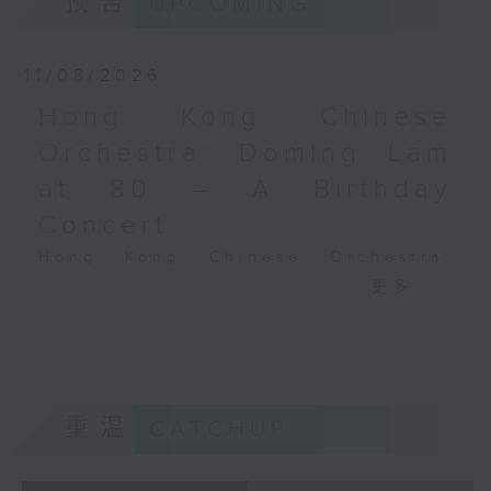
预告
UPCOMING
2025年11月3日香港文化中
Performing Arts on on 18/4/2026
心音乐厅录音
Recording provided by HKAPA
11/08/2026
演艺学院大提琴音乐节2026
Hong Kong Chinese
开幕音乐会——星籁弦响
Orchestra: Doming Lam
香港演艺学院音乐学院弦乐系学生
at 80 – A Birthday
歌舒咏（考夫曼改编）
三首前奏曲（为四把大提琴而作） (8’)
Concert
罗西尼
Hong Kong Chinese Orchestra:
《威廉．泰尔》序曲（为六把大提琴而作）
Doming Lam at 80 – A Birthday
更多...
(10’)
Concert
马勒（Hibiki SAITO改编）
Nancy Loo (piano)
〈稍慢板〉，第五交响曲 (10’)
Hong Kong Chinese Orchestra |
加度（巴拉莱改编）
Yan Huichang (conductor)
《一步之差》 (4’)
Doming LAM
角野隼斗（张希文改编）
重温
CATCHUP
Greetings Fanfare (4’)
三首夜曲 (12’)
A Silent Prayer (10’)
坂本龙一（Dani WEN改编）