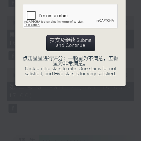
0
Overture to William Tell (for 6
seconds
蒨莹钢琴及小提琴演奏会
cellos) (10’)
陈蒨莹（小提琴）｜沈靖韬
0
MAHLER (Hibiki SAITO arr.)
（钢琴）
seconds
00:00
1:00:10
Adagietto from Symphony No. 5
of
贝多芬
1
第一部份 Part 1 (HKT 15:00 -
(10’)
C小调第七小提琴奏鸣曲，作
hour,
提交及继续 Submit
16:00)
GARDEL (BARRALET arr.)
10
品30，第二首 (24’)
and Continue
seconds
Por Una Cabeza (4’)
易沙意
Hayato SUMINO (Heiman CHEUNG
点击星星进行评分：一颗星为不满意，五颗
G大调无伴奏小提琴奏鸣曲，
星为非常满意。
arr.)
作品27，第五首 (6’)
Click on the stars to rate: One star is for not
0
Three Nocturnes (12’)
satisfied, and Five stars is for very satisfied.
孟德尔逊
seconds
00:00
55:10
of
Ryuichi SAKAMOTO (Dani WEN arr.)
升F小调幻想曲，作品28，
55
第二部份 Part 2 (HKT 16:05 -
Rain (5’)
「苏格兰奏鸣曲」 (13’)
minutes,
17:00)
10
Nobuo UEMATSU (Hilson YIP arr.)
莉莉．布朗卓
seconds
Final Fantasy: Midgar Fantasy
夜曲 (4’)
Suite (15’)
布拉姆斯
Presented by The Hong Kong
D小调第三小提琴奏鸣曲，作
Academy for Performing Arts
品108 (22’)
Recorded at William Au Concert
康乐及文化事务署主办
Hall, The Hong Kong Academy for