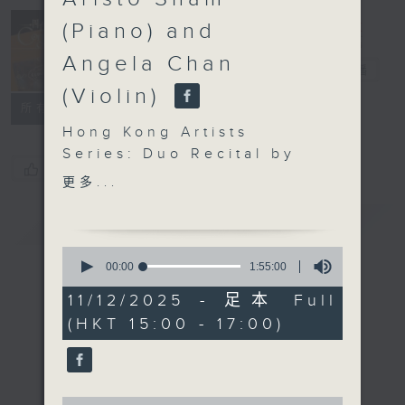
Concert on 4
(Piano) and
(Repeat) 四台
Angela Chan
音乐会（重播）
电台直播
(Violin)
所有集数
Hong Kong Artists
Series: Duo Recital by
您喜欢这个节目吗?
Aristo Sham
更多...
(Piano) and Angela
Chan (Violin)
简介
GIST
Angela Chan (violin) |
0
Aristo Sham (piano)
seconds
00:00
1:55:00
of
BEETHOVEN
1
11/12/2025 - 足本 Full
Violin Sonata No. 7 in C
hour,
(HKT 15:00 - 17:00)
55
minor, Op. 30, No. 2
minutes,
(24’)
0
seconds
YSAŸE
Sonata for Solo Violin
0