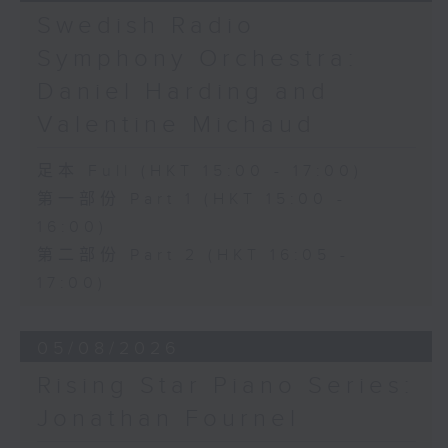
《问苍天》 (10’)
Swedish Radio
古曲（林乐培移植）
Symphony Orchestra:
《春江花月夜》 (12’)
《昭君怨》 (8’)
Daniel Harding and
林乐培
Valentine Michaud
《秋决》 (20’)
《昆虫世界》 (22’)
足本 Full (HKT 15:00 - 17:00)
香港中乐团主办，2006年香港艺术节节目。
第一部份 Part 1 (HKT 15:00 -
2006年2月26日香港大会堂音乐厅录音。
16:00)
第二部份 Part 2 (HKT 16:05 -
17:00)
05/08/2026
Rising Star Piano Series:
Jonathan Fournel