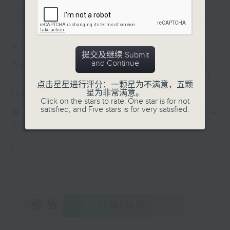
最新
LATEST
, TrV 234a (22’)
Recorded at
Auditorium, Radio
07/08/2026
France Broadcasting
提交及继续 Submit
House, Paris on
and Continue
Academy Cello Festival 2026
4/12/2025
- Opening Concert - Celestial
点击星星进行评分：一颗星为不满意，五颗
Harmonies
星为非常满意。
法国国家乐团：没有影子的女
Click on the stars to rate: One star is for not
satisfied, and Five stars is for very satisfied.
人
网上直播完毕稍后提供节目重温。 Archive
巴活（长笛）
will be available after live webcast
法国国家乐团｜菲比恩．加保
（指挥）
1
皮耶尼
《西达丽丝与牧神》第二组曲
(16’)
慕沙
预告
UPCOMING
长笛协奏曲 (21’)
穆索斯基