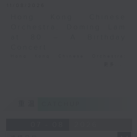
《荒山之夜》 (14’)
11/08/2026
李察．史特劳斯
Hong Kong Chinese
《没有影子的女人》交响幻想
曲，TrV 234a (22’)
Orchestra: Doming Lam
2025年12月4日巴黎法国电
at 80 – A Birthday
台广播大楼 音乐 厅录音
Concert
Hong Kong Chinese Orchestra:
Doming Lam at 80 – A Birthday
更多...
Concert
Nancy Loo (piano)
Hong Kong Chinese Orchestra |
Yan Huichang (conductor)
Doming LAM
重温
CATCHUP
Greetings Fanfare (4’)
A Silent Prayer (10’)
Ancient Melodies (Doming LAM
07 - 08
2026
trans.)
Moonlight over the Spring River