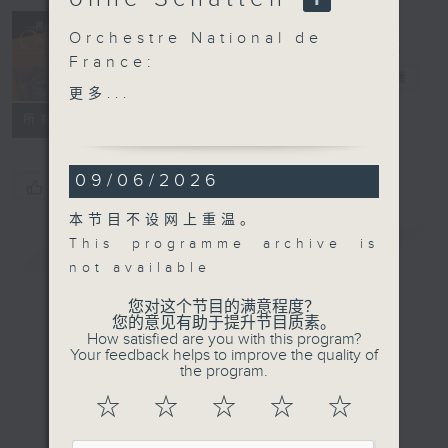
Concert on 4
Orchestre National de
(Repeat) 四台
France:
音乐会（重播）
电台直播
Die Frau ohne Schatten
更多...
Emmanuel Pahud (flute)
所有集数
Orchestre National de
France | Fabien Gabel
09/06/2026
(conductor)
您喜欢这个节目吗?
PIERNÉ
本节目不设网上重温。
Cydalise et le Chèvre-
简介
This programme archive is
GIST
pied Suite No. 2 (16’)
not available
MOUSSA
Flute Concerto (21’)
您对这个节目的满意程度？
您的意见有助于提升节目质素。
MUSSORGSKY
How satisfied are you with this program?
Night on Bald Mountain
Your feedback helps to improve the quality of
the program.
(14’)
Richard STRAUSS
☆
☆
☆
☆
☆
Symphonic Fantasy on
Die Frau ohne Schatten