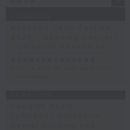
(12’)
The Lament of Lady Zhaojun (8’)
07/08/2026
Doming LAM
Academy Cello Festival
Autumn Execution (20’)
The Insect World (22’)
2026 - Opening Concert
Presented by the Hong Kong
- Celestial Harmonies
Chinese Orchestra as part of the
2006 Hong Kong Arts Festival.
网上直播完毕稍后提供节目重温。
Recorded at Hong Kong City Hall
Archive will be available after
Concert Hall on 26/2/2006.
live webcast
香港中乐团：林乐培八十大寿志庆音乐会
罗乃新（钢琴）
06/08/2026
香港中乐团｜阎惠昌（指挥）
林乐培
Swedish Radio
《祝贺吹打序乐》 (4’)
Symphony Orchestra:
《问苍天》 (10’)
Daniel Harding and
古曲（林乐培移植）