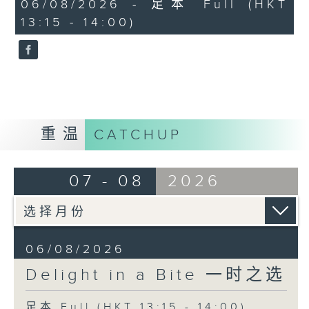
45
06/08/2026 - 足本 Full (HKT
Per Øien (flute)
minutes,
13:15 - 14:00)
0
Gein Henning Braaten (piano)
seconds
Wilhelm Stenhammar
Scherzo from Symphony No. 2 in G
minor, Op. 34
BBC Scottish Symphony Orchestra
Hannu Lintu (conductor)
重温
CATCHUP
Jiao Jin-hai (arr.) 焦金海 (编曲)
Red Flowers on the Mountain 山丹
07 - 08
2026
丹花开红艳艳
Jiao Jin-hai (zheng) 焦金海 (古筝)
Zhao Yuanreng 赵元任
06/08/2026
How can I not miss her 教我如何不想
Delight in a Bite 一时之选
她
Jingma Fan (tenor) 范竞马 (男高音)
足本 Full (HKT 13:15 - 14:00)
Reinild Mees (piano)