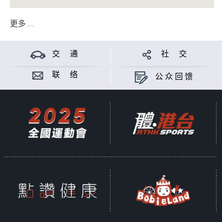
更多 ...
交 通
社 交
联 络
公众回馈