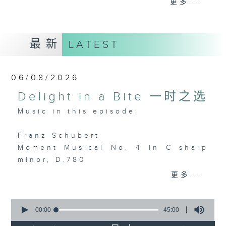
更多...
么比短篇的小品更吸引呢？萧邦的圆舞曲、克
赖斯勒的小提琴精品、李察•史特劳斯的艺术
歌曲、和李斯特的旅游岁月等，都精致又独
最新
LATEST
特。串连起来，怎会不动听呢？
每日下午一时新闻后，马盈盈为你送上40分
06/08/2026
钟短篇美乐，尽是一时之选。
Delight in a Bite 一时之选
Music in this episode:
Franz Schubert
Moment Musical No. 4 in C sharp
minor, D.780
Daniele Pollini (piano)
更多...
Edvard Grieg
0
Sonata No. 2 in G major, op. 13
seconds
00:00
45:00
of
(2nd movement)