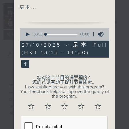
Edvard Grieg:
更多...
"Puck" and "Gone" from
Delight in a
Lyric Pieces, Op. 71
Bite 一时之选
电台直播
Emil Gilels (piano)
0
seconds
00:00
00:00
所有集数
of
Wolfgang Amadeus
0
27/10/2025 - 足本 Full
Mozart / Andreas N.
seconds
(HKT 13:15 - 14:00)
Tarkmann (arr.):
您喜欢这个节目吗?
Recitative and aria
"Ombra felice... Io te
简介
GIST
lascio" (Happy
您对这个节目的满意程度？
shadows…I leave you),
您的意见有助于提升节目质素。
主持人：Tina Ma 马盈盈
How satisfied are you with this program?
K.255
Your feedback helps to improve the quality of
一时之选
Sabine Meyer (basset
the program.
Delight in a Bite
horn)
☆
☆
☆
☆
☆
主持：马盈盈
Kammerorchester Basel
星期一至日 1:15pm
Andreas Spering
(conductor)
完成上午的工作，正是舒一口气的时候，有什