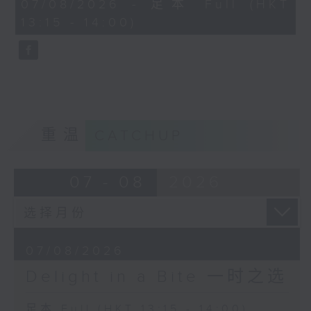
45
07/08/2026 - 足本 Full (HKT
Zhang Wei-liang / Yang
Alexandre Tharaud (piano)
minutes,
13:15 - 14:00)
0
Qing (arr.) 张维良 / 杨青
seconds
(配器)：
George Frideric Handel
Tears for Flowers 花泣
Concerto Grosso in B minor, Op. 6
Zhang Wei-liang (dizi)
No. 12
张维良 (笛子)
Akademie für Alte Musik Berlin
Ensemble of National
Bernhard Forck (concertmaster)
Music in China
重温
CATCHUP
Conservatory 中国音乐学
Reynaldo Hahn
院民族乐团
Trois jours de vendange (Three
Yan Huichang
days of harvesting)
07 - 08
2026
(conductor) 阎惠昌 (指挥)
Tassis Christoyannis (baritone)
Jeff Cohen (piano)
Ancient tune 丝竹古曲：
Fan Obliterates Gong 凡
Pyotr Ilyich Tchaikovsky
07/08/2026
忘工
Pas d'action from Swan Lake (Act
Shanghai Traditional
Delight in a Bite 一时之选
2), Op. 20
Music Society 上海国乐研
Baiba Skride (violin)
究会
足本 Full (HKT 13:15 - 14:00)
City of Birmingham Symphony