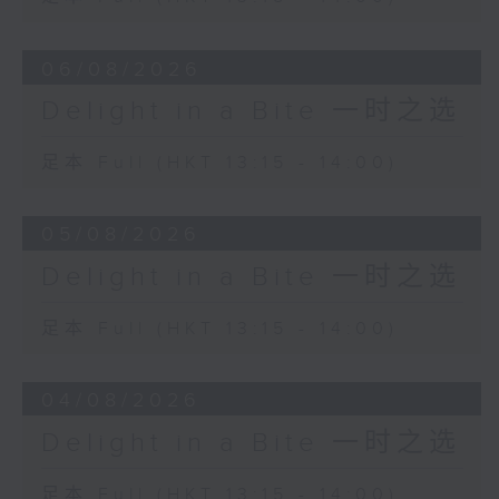
Orchestra
Andris Nelsons (conductor)
06/08/2026
Isaac Albéniz
Delight in a Bite 一时之选
El Albaicín from Iberia (Book 3)
Miguel Baselga (piano)
足本 Full (HKT 13:15 - 14:00)
05/08/2026
Delight in a Bite 一时之选
足本 Full (HKT 13:15 - 14:00)
04/08/2026
Delight in a Bite 一时之选
足本 Full (HKT 13:15 - 14:00)