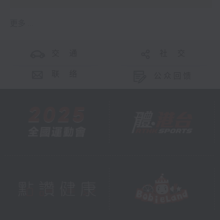
更多 ...
交 通
社 交
联 络
公众回馈