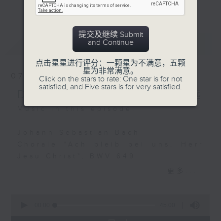
更多...
么比短篇的小品更吸引呢？萧邦的圆舞曲、克
Richard Strauss:
赖斯勒的小提琴精品、李察•史特劳斯的艺术
Das Rosenband (The
歌曲、和李斯特的旅游岁月等，都精致又独
提交及继续 Submit
Rosy Ribbon), OP. 36
最新
LATEST
and Continue
特。串连起来，怎会不动听呢？
No. 1
Soile Isokoski
点击星星进行评分：一颗星为不满意，五颗
每日下午一时新闻后，马盈盈为你送上40分
星为非常满意。
(soprano)
07/08/2026
Click on the stars to rate: One star is for not
钟短篇美乐，尽是一时之选。
Rundfunk-
satisfied, and Five stars is for very satisfied.
Delight in a Bite 一时之选
Sinfonieorchester
Berlin
Music in this episode:
Marek Janowski
(conductor)
Johann Sebastian Bach
Chorale "Ach bleib bei uns, Herr
Michael Head:
Jesu Christ", BWV 649
By the River in Spring
Iveta Apkalna (organ)
更多...
Wong Ching Kuen
(flute) 黄呈权 (长笛)
Franz Schubert / Alexandre
0
Michael Head (piano)
Tharaud (arr.)
seconds
00:00
45:00
of
Andantino from Rosamunde, D.797