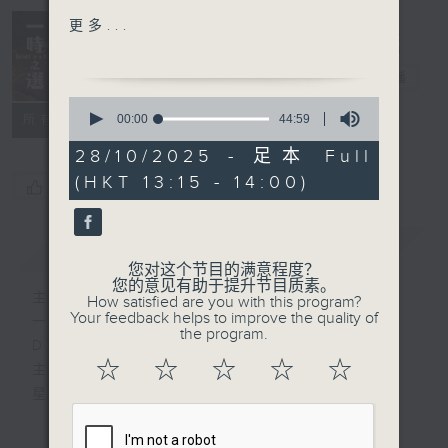
Domenico Scarlatti:
更多...
Sonata in E major,
Delight in a
K.135
Bite 一时之选
电台直播
Janne Rättyä
0
(accordion)
seconds
00:00
44:59
所有集数
of
44
28/10/2025 - 足本 Full
Franz Schubert:
minutes,
(HKT 13:15 - 14:00)
59
Allegro in C major,
您喜欢这个节目吗?
seconds
D.946 No. 3
Yulianna Avdeeva
简介
GIST
(piano)
您对这个节目的满意程度？
您的意见有助于提升节目质素。
主持人：Tina Ma 马盈盈
How satisfied are you with this program?
Johann Strauss II:
Your feedback helps to improve the quality of
一时之选
Orpheus Quadrille, Op.
the program.
Delight in a Bite
236
☆
☆
☆
☆
☆
主持：马盈盈
Vienna Philharmonic
星期一至日 1:15pm
Orchestra
Georges Prêtre
完成上午的工作，正是舒一口气的时候，有什