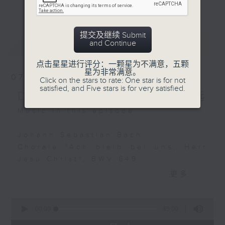
(conductor)
更多...
么比短篇的小品更吸引呢？萧邦的圆舞曲、克
赖斯勒的小提琴精品、李察•史特劳斯的艺术
Faustin Jean-Jean:
歌曲、和李斯特的旅游岁月等，都精致又独
提交及继续 Submit
Ski-symphonie
最新
LATEST
and Continue
特。串连起来，怎会不动听呢？
Joueurs de Flûte
Ensemble
点击星星进行评分：一颗星为不满意，五颗
每日下午一时新闻后，马盈盈为你送上40分
星为非常满意。
07/08/2026
Click on the stars to rate: One star is for not
钟短篇美乐，尽是一时之选。
Manuel de Falla:
satisfied, and Five stars is for very satisfied.
Delight in a Bite 一时之选
Serenata andaluza
Javier Perianes (piano)
Music in this episode:
Carlo Domeniconi:
Johann Sebastian Bach
Koyunbaba, Op. 19
Chorale "Ach bleib bei uns, Herr
Miloš Karadaglić
Jesu Christ", BWV 649
(guitar)
Iveta Apkalna (organ)
更多...
Franz Schubert / Alexandre
0
Tharaud (arr.)
seconds
00:00
45:00
of
Andantino from Rosamunde, D.797