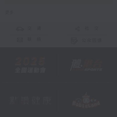
更多 ...
交 通
社 交
联 络
公众回馈