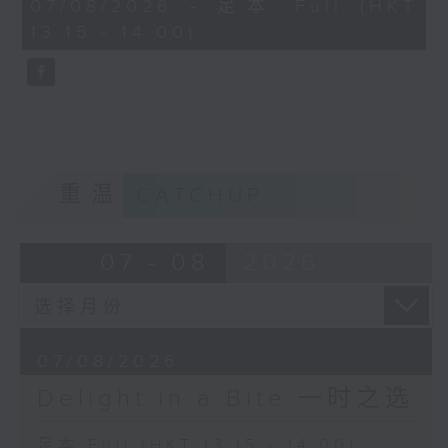
45
07/08/2026 - 足本 Full (HKT
Alexandre Tharaud (piano)
minutes,
13:15 - 14:00)
0
seconds
George Frideric Handel
Concerto Grosso in B minor, Op. 6
No. 12
Akademie für Alte Musik Berlin
Bernhard Forck (concertmaster)
重温
CATCHUP
Reynaldo Hahn
Trois jours de vendange (Three
days of harvesting)
07 - 08
2026
Tassis Christoyannis (baritone)
Jeff Cohen (piano)
Pyotr Ilyich Tchaikovsky
07/08/2026
Pas d'action from Swan Lake (Act
Delight in a Bite 一时之选
2), Op. 20
Baiba Skride (violin)
足本 Full (HKT 13:15 - 14:00)
City of Birmingham Symphony