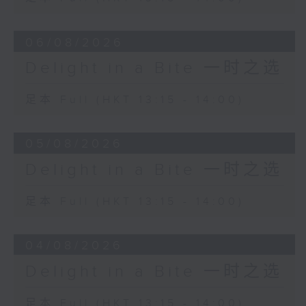
Orchestra
Andris Nelsons (conductor)
06/08/2026
Isaac Albéniz
Delight in a Bite 一时之选
El Albaicín from Iberia (Book 3)
Miguel Baselga (piano)
足本 Full (HKT 13:15 - 14:00)
05/08/2026
Delight in a Bite 一时之选
足本 Full (HKT 13:15 - 14:00)
04/08/2026
Delight in a Bite 一时之选
足本 Full (HKT 13:15 - 14:00)