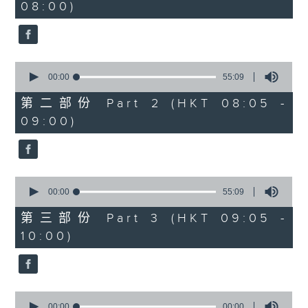
08:00)
30
seconds
0
seconds
00:00
55:09
of
55
第二部份 Part 2 (HKT 08:05 -
minutes,
09:00)
9
seconds
0
seconds
00:00
55:09
of
55
第三部份 Part 3 (HKT 09:05 -
minutes,
10:00)
9
seconds
0
seconds
00:00
00:00