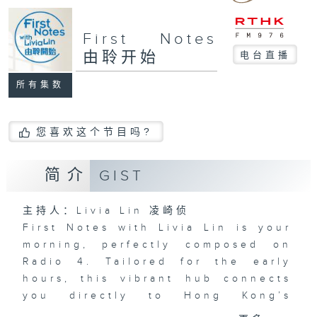
First Notes
由聆开始
电台直播
所有集数
您喜欢这个节目吗?
简介
GIST
主持人：Livia Lin 凌崎侦
First Notes with Livia Lin
is your
morning, perfectly composed on
Radio 4. Tailored for the early
hours, this vibrant hub connects
you directly to Hong Kong’s
creative scene through relaxed,