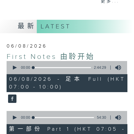
更多...
insightful conversations with local
arts insiders. Whether you need
high-energy rhythms for a morning
最新
LATEST
workout or breezy playlists to
beat the summer heat, Livia
curates the perfect soundtrack to
06/08/2026
shape your day. So pour a coffee,
First Notes 由聆开始
tune in, and let’s start the
0
morning together.
seconds
00:00
2:44:29
of
2
06/08/2026 - 足本 Full (HKT
hours,
07:00 - 10:00)
44
minutes,
29
seconds
0
seconds
00:00
54:30
of
54
第一部份 Part 1 (HKT 07:05 -
minutes,