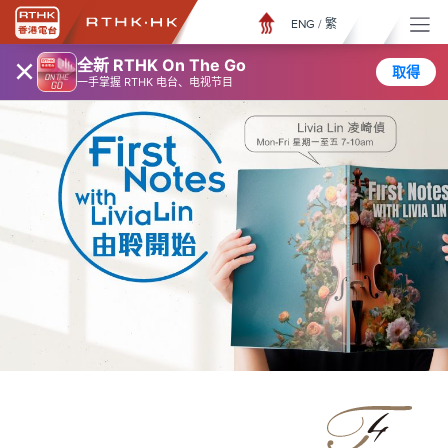
ENG
/
繁
×
全新 RTHK On The Go
取得
一手掌握 RTHK 电台、电视节目