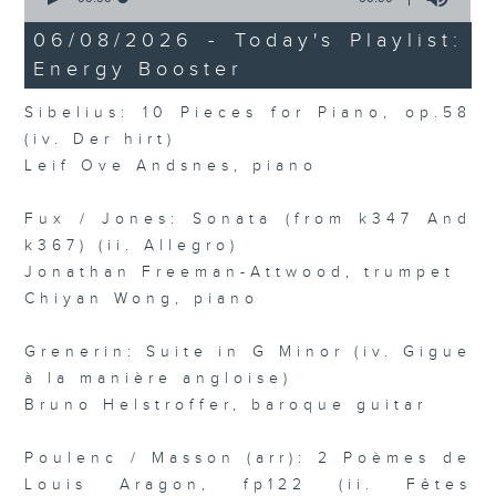
of
0
06/08/2026 - Today's Playlist:
seconds
Energy Booster
Sibelius: 10 Pieces for Piano, op.58
(iv. Der hirt)
Leif Ove Andsnes, piano
Fux / Jones: Sonata (from k347 And
k367) (ii. Allegro)
Jonathan Freeman-Attwood, trumpet
Chiyan Wong, piano
Grenerin: Suite in G Minor (iv. Gigue
à la manière angloise)
Bruno Helstroffer, baroque guitar
Poulenc / Masson (arr): 2 Poèmes de
Louis Aragon, fp122 (ii. Fêtes