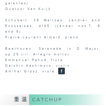
galantes)
Quatuor Van Kuijk
Schubert: 38 Waltzes, Ländler and
Ecossaises, d145 (Länder nos.7, 8
and 9)
Pierre-Laurent Aimard, piano
Beethoven: Serenade in D Major,
op.25 (iii. Allegro molto)
Emmanuel Pahud, flute
Daishin Kashimoto, violin
Amihai Grosz, viola
重温
CATCHUP