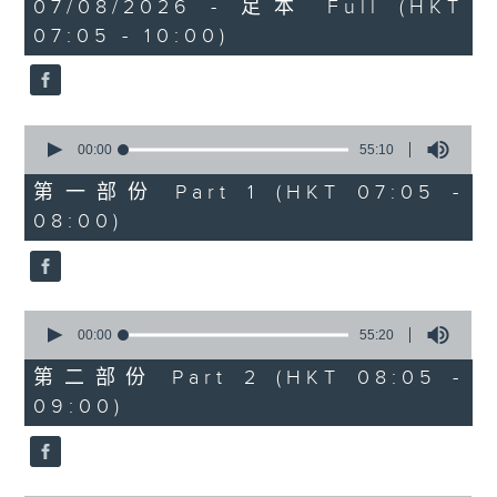
2
07/08/2026 - 足本 Full (HKT
orchestra stories, the secrets of
hours,
07:05 - 10:00)
their auxiliary instruments, and
44
minutes,
the rare repertoire that brings
59
these slides and keys into the
seconds
spotlight.
0
seconds
00:00
55:10
of
55
第一部份 Part 1 (HKT 07:05 -
minutes,
08:00)
10
seconds
0
seconds
00:00
55:20
of
55
第二部份 Part 2 (HKT 08:05 -
minutes,
09:00)
20
seconds