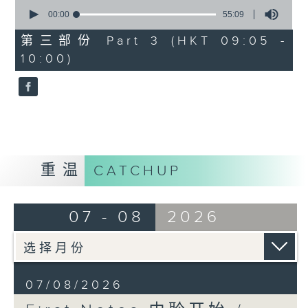
0
seconds
00:00
55:09
of
55
第三部份 Part 3 (HKT 09:05 -
minutes,
10:00)
9
seconds
重温
CATCHUP
07 - 08
2026
07/08/2026