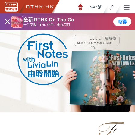
ENG
/
繁
×
全新 RTHK On The Go
取得
一手掌握 RTHK 电台、电视节目