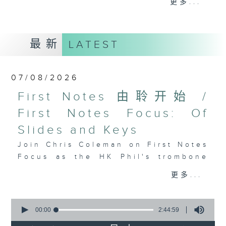
更多...
insightful conversations with local
arts insiders. Whether you need
high-energy rhythms for a morning
最新
LATEST
workout or breezy playlists to
beat the summer heat, Livia
curates the perfect soundtrack to
07/08/2026
shape your day. So pour a coffee,
tune in, and let’s start the
First Notes 由聆开始 /
morning together.
First Notes Focus: Of
Slides and Keys
Join Chris Coleman on First Notes
Focus as the HK Phil's trombone
section - Principal, Jarod
更多...
Vermette, Christian Goldsmith,
Kevin Thompson and Aaron Albert,
0
joins Principal Clarinet Andrew
seconds
00:00
2:44:59
Simon. Discover memorable
of