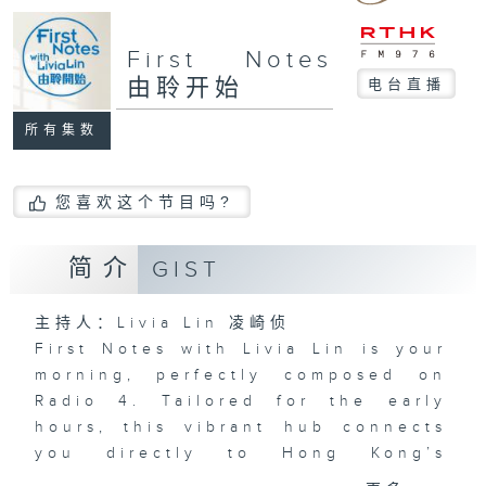
First Notes
由聆开始
电台直播
所有集数
您喜欢这个节目吗?
简介
GIST
主持人：Livia Lin 凌崎侦
First Notes with Livia Lin
is your
morning, perfectly composed on
Radio 4. Tailored for the early
hours, this vibrant hub connects
you directly to Hong Kong’s
creative scene through relaxed,