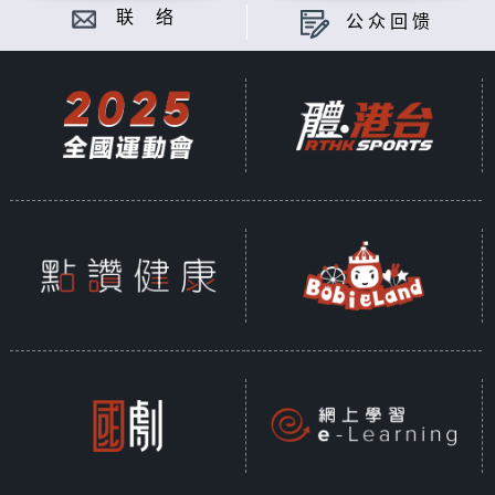
联 络
公众回馈