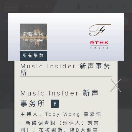
ENG
/
繁
×
全新 RTHK On The Go
取得
一手掌握 RTHK 电台、电视节目
所有集数
Music Insider 新声事务
所
X
Music Insider 新声
事务所
主持人：Toby Wong 黄嘉浩
· 新碟调查组（乐评人：刘志
刚）：布拉姆斯：降B大调第