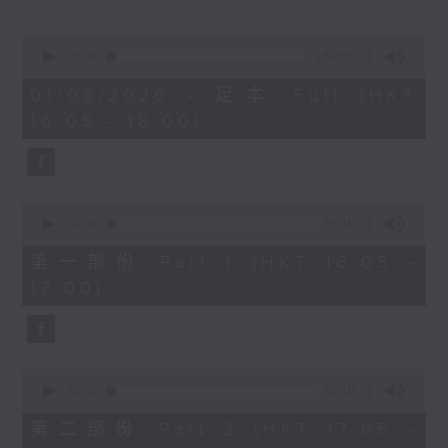
乐闻提要：
· 波士顿交响乐团乐迷发起派发红花行动，支
0
持指挥家尼逊斯，却被乐团管理层禁止
seconds
00:00
1:50:00
of
· 大都会歌剧院与乐诗公会达成初步协议，让
1
01/08/2026 - 足本 Full (HKT
合约乐师薪酬追上正式乐团成员
hour,
16:05 - 18:00)
50
· 德国拜罗伊特音乐节开幕，庆祝成立150周
minutes,
年
0
seconds
新碟介绍 ：
0
· 布拉姆斯：小提琴奏鸣曲 (James
seconds
00:00
55:10
of
Ehnes, Andrew Armstrong)
55
第一部份 Part 1 (HKT 16:05 -
· 柯夫：布朗尼之歌（Chen Reiss,
minutes,
17:00)
10
Reginald Mobley, Andrzej
seconds
Filończyk, 底特律交响乐团, 底特律歌剧
院青年合唱团, Audivi 合唱团 / Jader
Bignamini)
0
seconds
00:00
55:10
of
55
第二部份 Part 2 (HKT 17:05 -
minutes,