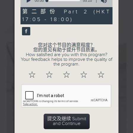
seconds
00:00
55:10
更多...
of
新碟介绍 ：
55
第二部份 Part 2 (HKT
主持更会邀请业界中人参与各个环节：
· 约翰瑞特：A Clare
minutes,
17:05 - 18:00)
10
College Celebration
seconds
最新
LATEST
「新碟调查组」：对乐迷来说，能在聆听的过
(The Choir of Clare
程中理解作品的脉络，听到演译里的特点，从
College, Cambridge,
中理解到演出者的想法，是回味无穷的个人体
Dmitri Ensemble,
您对这个节目的满意程度？
验。然而，要得出自己的判断并不容易。所以
您的意见有助于提升节目质素。
Graham Ross)
How satisfied are you with this program?
调查组请来资深的聆听者 ─ 乐评人─ 来分
· 俄国芭蕾组曲 (Andrey
Your feedback helps to improve the quality of
享、阐述他们对唱片的评价，作为乐迷在赏乐
the program.
Gugnin)
路途上的导航。
☆
☆
☆
☆
☆
「名家深度谈」：音乐家、作曲家、演出策划
者、监制，以至评论家，都是古典音乐发展的
推手。节目请来各路名家分享他们在其专长领
域的所见所想。
提交及继续 Submit
「新秀关注组」：你有否感到乐坛新星之多、
and Continue
冒起之快，令人难以逐一好好认识？主持人会