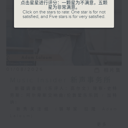
选出富有魅力的新一代音乐家，透过录音介绍
点击星星进行评分：一颗星为不满意，五颗
星为非常满意。
给你。
Click on the stars to rate: One star is for not
satisfied, and Five stars is for very satisfied.
01/08/2026
相片集
Music Insider 新声事务所
· 新碟调查组（乐评人：高尔文）理察•史特
劳斯：阿尔卑斯交响曲(伦敦爱乐乐团 / 加特
纳)
· 新秀关注组 (钢琴家 拉隆 Adam
Laloum)
更多...