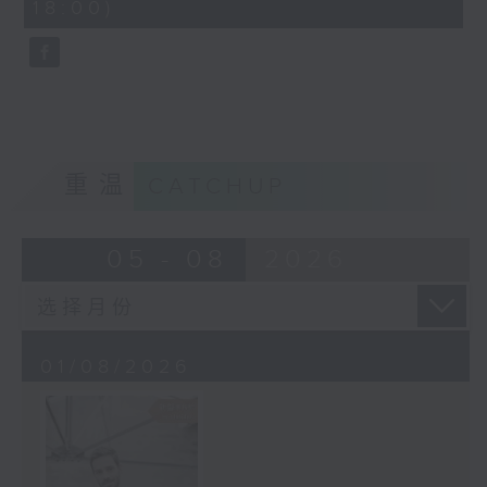
18:00)
10
seconds
重温
CATCHUP
05 - 08
2026
01/08/2026