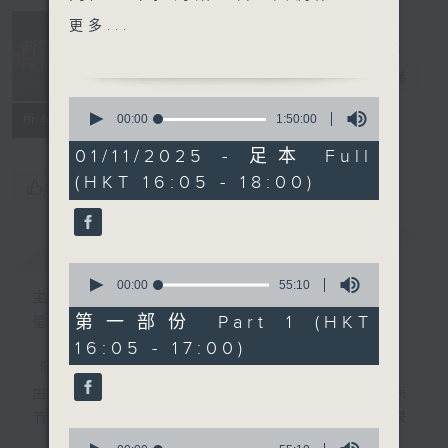
二钢琴协奏曲、间奏曲op.117
Music
更多...
(Francesco Piemontesi,
Insider 新声
莱比锡布业大厅乐团 /
事务所
电台直播
Manfred Honeck)
0
· 名家深度谈 (香港圣咏节筹
seconds
00:00
1:50:00
所有集数
of
委主席 许颖雯）
1
01/11/2025 - 足本 Full
hour,
(HKT 16:05 - 18:00)
50
乐闻提要：
您喜欢这个节目吗?
minutes,
· 电影配乐大师 John
0
seconds
Williams 宣布再次同史提芬
简介
GIST
史匹堡合作
0
· 年轻小提琴家李映衡
seconds
00:00
55:10
主持人：Toby Wong 黄嘉浩
of
(Christian Li) 获借出一部
55
第一部份 Part 1 (HKT
星期六 Sat 4-6pm
1699年制成的史特维尼斯名
minutes,
16:05 - 17:00)
10
琴
seconds
「新声事务所」专注发掘国际乐坛最新动向，
· 德国古典音乐大奖 Opus
由主持黄嘉浩分享各大比赛及奖项消息、音乐
Klassik 宣布各项2025年得
节资讯及热门话题，亦会介绍最近推出的录
奖名单
0
音，从中摸索古典音乐的潮流走向。