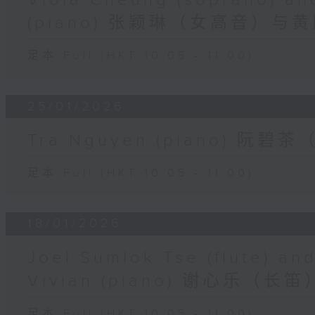
Viola Cheung (soprano) a
(piano) 张颖琳（女高音）
足本 Full (HKT 10:05 - 11:00)
25/01/2026
Tra Nguyen (piano) 阮碧
足本 Full (HKT 10:05 - 11:00)
18/01/2026
Joel Sumlok Tse (flute) a
Vivian (piano) 谢心乐
足本 Full (HKT 10:05 - 11:00)