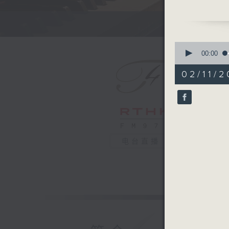
Violin So
Violin So
Recorded
0
莫扎特小提
seconds
00:00
of
菲腊斯（小
55
02/11/2
莫扎特
minutes,
0
E小调小提琴
seconds
降B大调小提
90%
2025年
电台直播