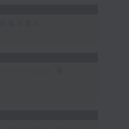
s 朱绍威与友人
thetic Ideals 筝 ——