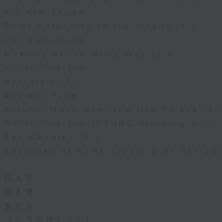
YIK Kim-chuen
Birds Returning to the Woods (4’)
LUI Man-shing
Meeting at the Milky Way (3’)
WONG Yue-sun
Nostalgia (3’)
Ancient Tune
Autumn Moon over the Han Palace (6’
WONG Yue-sun (YEUNG Kin-ping arr.)
Red Candles (3’)
Recorded at RTHK Studio 2 on 3/7/20
伍人粤
伍人粤
朱兆良
《龙飞凤舞》 (3’)