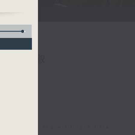
nds 室乐雅叙
 for local and visiting artists