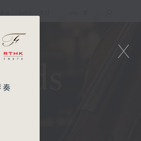
重温
APPS
我们
ENG
/
繁
X
提琴奏