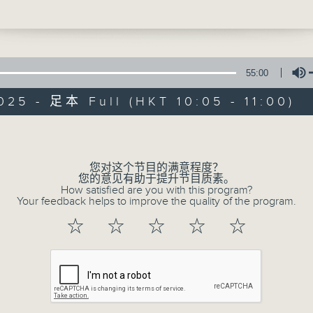
nata in E minor, K. 304 (13’)
nata in B flat major, K. 378 (22’)
Sun 星期日 10am
 at RTHK Studio 2 on 10/3/2025
琴奏鸣曲（一）
55:00
提琴）｜吴美乐（钢琴）
025 - 足本 Full (HKT 10:05 - 11:00)
奏鸣曲，K. 304 (13’)
Volume
Music of Frie
琴奏鸣曲，K. 378 (22’)
3月10日香港电台二号录音室录音
联络
您对这个节目的满意程度？
所有集数
您的意见有助于提升节目质素。
How satisfied are you with this program?
Your feedback helps to improve the quality of the program.
☆
☆
☆
☆
☆
您喜欢这个节目吗?
主持人：Shing Chun-hay 成俊曦
Music of Friends provides a platform