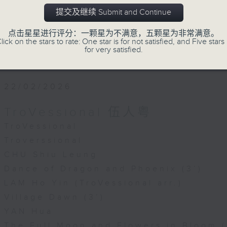
to perform and record at the studios
提交及继续 Submit and Continue
本地及访港音乐家来到香港电台录音室，为乐
点击星星进行评分：一颗星为不满意，五颗星为非常满意。
lick on the stars to rate: One star is for not satisfied, and Five stars 
for very satisfied.
22/02/2026
TroVessional 伍人粤
TroVessional
Troverssional
CHU Shiu Leung
Dance of Dragon and Phoenix (3’)
LAM Ho Yin (TroVessional arr.)
Village Dawn (3’)
YAN Hua
The Full Moon and Flowers in Bloom (