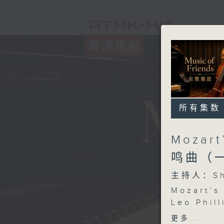
所有集数
Mozar
鸣曲（
主持人：Sh
Mozart’s 
Leo Phill
MOZART
更多...