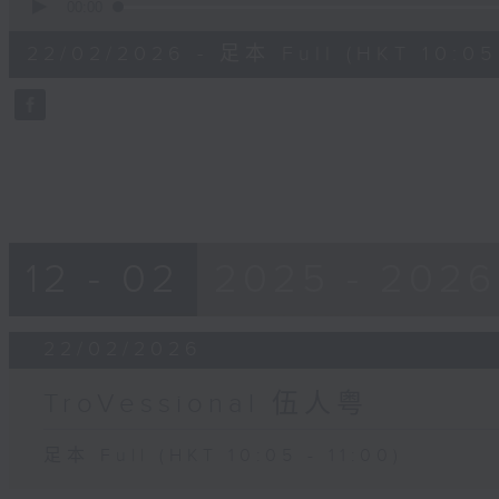
seconds
00:00
of
55
22/02/2026 - 足本 Full (HKT 10:05 
minutes,
0
seconds
Volume
90%
12 - 02
2025 - 2026
22/02/2026
TroVessional 伍人粤
足本 Full (HKT 10:05 - 11:00)