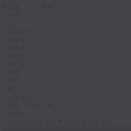
林浩然 （伍人粤编）
《村晓》 (3’)
严华
《月圆花好》 (3’)
易剑泉
《鸟投林》 (4’)
吕文成
《银河会》 (3’)
王粤生
《怀旧》 (3’)
古曲
《汉宫秋月》 (6’)
王粤生 （杨健平编）
《红烛》 (3’)
2024年7月3日香港电台二号录音室录音
0