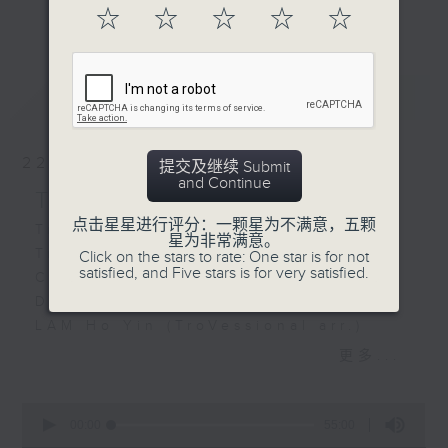
F大调小提琴奏鸣曲，K. 547
迷带来精彩演出。
更多...
☆
☆
☆
☆
☆
(19’)
G大调小提琴奏鸣曲，K. 379
(20’)
最新
LATEST
2025年4月28日香港电台二
号录音室录音
22/02/2026
提交及继续 Submit
and Continue
TroVessional 伍人粤
点击星星进行评分：一颗星为不满意，五颗
TroVessional
星为非常满意。
Troverssional
Click on the stars to rate: One star is for not
satisfied, and Five stars is for very satisfied.
CHU Shiu Leung
Dance of Dragon and Phoenix (3’)
LAM Ho Yin (TroVessional arr.)
Village Dawn (3’)
更多...
YAN Hua
The Full Moon and Flowers in
0
Bloom (3’)
seconds
00:00
55:00
of
YIK Kim-chuen