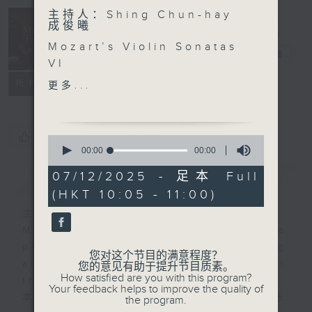
主持人：Shing Chun-hay
Music of
成俊曦
Friends 室乐
Mozart’s Violin Sonatas
雅叙
电台直播
VI
Leo Phillips (violin) |
联络
所有集数
更多...
Mary Wu (piano)
MOZART
Violin Sonata in F
您喜欢这个节目吗?
0
major, K. 547 (19’)
seconds
00:00
00:00
of
Violin Sonata in G
0
07/12/2025 - 足本 Full
简介
GIST
major, K. 379 (20’)
seconds
(HKT 10:05 - 11:00)
Recorded at RTHK
Studio 2 on 28/4/2025
主持人：Shing Chun-hay 成俊曦
Music of Friends provides a
莫扎特小提琴奏鸣曲 （六）
platform for local and visiting
您对这个节目的满意程度？
菲腊斯（小提琴）｜吴美乐
artists to perform and record at
您的意见有助于提升节目质素。
How satisfied are you with this program?
（钢琴）
the studios of RTHK.
Your feedback helps to improve the quality of
莫扎特
本地及访港音乐家来到香港电台录音室，为乐
the program.