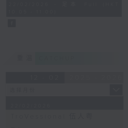
55
22/02/2026 - 足本 Full (HKT
Birds Returning to the Woods (4’)
minutes,
10:05 - 11:00)
0
LUI Man-shing
seconds
Meeting at the Milky Way (3’)
WONG Yue-sun
Nostalgia (3’)
Ancient Tune
Autumn Moon over the Han Palace
(6’)
重温
CATCHUP
WONG Yue-sun (YEUNG Kin-ping
arr.)
Red Candles (3’)
12 - 02
2025 - 2026
Recorded at RTHK Studio 2 on
3/7/2024
伍人粤
22/02/2026
伍人粤
TroVessional 伍人粤
朱兆良
《龙飞凤舞》 (3’)