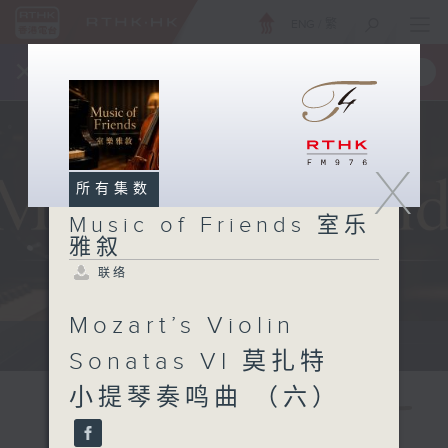
ENG
/
繁
×
全新 RTHK On The Go
取得
一手掌握 RTHK 电台、电视节目
X
所有集数
Music of Friends 室乐
雅叙
联络
Mozart’s Violin
Sun 星期日 10am
Sonatas VI 莫扎特
小提琴奏鸣曲 （六）