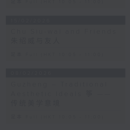
足本 Full (HKT 10:05 - 11:00)
林浩然 （伍人粤编）
《村晓》 (3’)
严华
15/02/2026
《月圆花好》 (3’)
易剑泉
Chu Siu-wai and Friends
《鸟投林》 (4’)
朱绍威与友人
吕文成
《银河会》 (3’)
足本 Full (HKT 10:05 - 11:00)
王粤生
《怀旧》 (3’)
古曲
08/02/2026
《汉宫秋月》 (6’)
Guzheng – Traditional
王粤生 （杨健平编）
《红烛》 (3’)
Aesthetic Ideals 筝 ——
2024年7月3日香港电台二号录音室录音
传统美学意境
足本 Full (HKT 10:05 - 11:00)