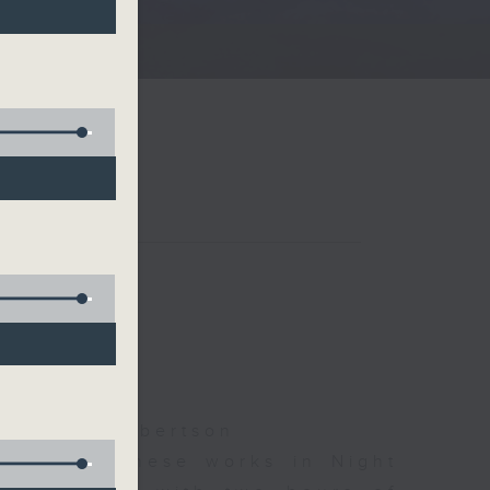
夜细听
ha, Bill Robertson
d some Chinese works in Night