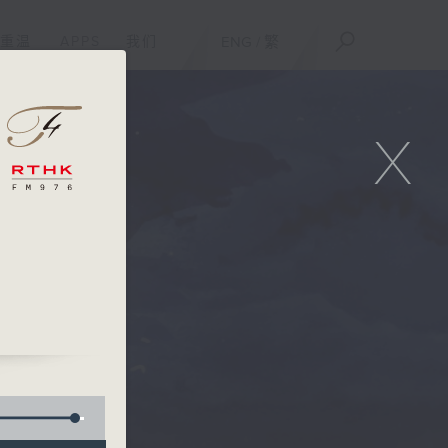
重温
APPS
我们
ENG
/
繁
X