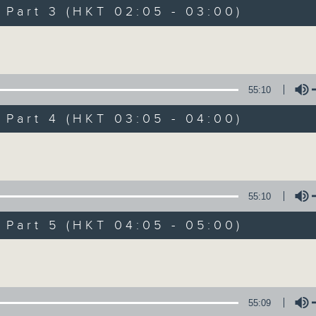
Music. Friday and Saturday nights
art 3 (HKT 02:05 - 03:00)
enjoyable jazz music.
Volume
When you are alone and sleepless, 
always there on Radio 4.
55:10
art 4 (HKT 03:05 - 04:00)
「长夜细听」节目当然少不了气质优雅的作
五和周六晚还有两小时爵士乐。
Volume
如果哪天你不能入睡，别忘了第四台这里总有
55:10
art 5 (HKT 04:05 - 05:00)
06/08/2026
Volume
Night Music 长夜细听
0
seconds
00:00
55:09
of
5