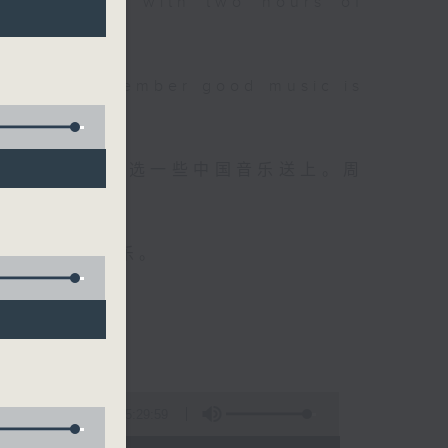
 will begin with two hours of
please remember good music is
品，每晚亦会精选一些中国音乐送上。周
值得细听的音乐。
5:29:59