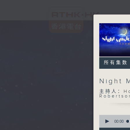
所有集数
Night
主持人：Host
Robertso
0
seconds
00:00
of