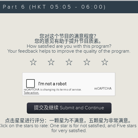
06/08/2026 - 足本 Full (HKT 00:05
hours,
art 6 (HKT 05:05 - 06:00)
29
minutes,
Volume
59
seconds
Volume
90%
0
您对这个节目的满意程度？
seconds
00:00
您的意见有助于提升节目质素。
of
How satisfied are you with this program?
55
第一部份 Part 1 (HKT 00:05 - 01:00
Your feedback helps to improve the quality of the program.
minutes,
10
☆
☆
☆
☆
☆
seconds
Volume
90%
0
seconds
00:00
of
55
第二部份 Part 2 (HKT 01:05 - 02:00
minutes,
19
提交及继续 Submit and Continue
seconds
Volume
90%
点击星星进行评分：一颗星为不满意，五颗星为非常满意。
lick on the stars to rate: One star is for not satisfied, and Five stars 
0
for very satisfied.
seconds
00:00
of