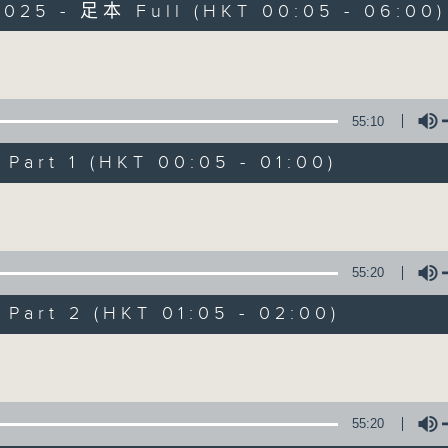
2025 - 足本 Full (HKT 00:05 - 06:00)
Monday - Sunday 星期一至日 12am - 6am
Volume
55:10
art 1 (HKT 00:05 - 01:00)
Night Music 长
Volume
联络
所有集数
55:20
art 2 (HKT 01:05 - 02:00)
您喜欢这个节目吗?
Volume
主持人：Host: Cleo Leung, Isaac Drosc
You will find many soft pieces an
55:20