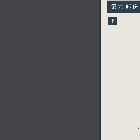
55
第六部份 P
minutes,
9
seconds
90%
C