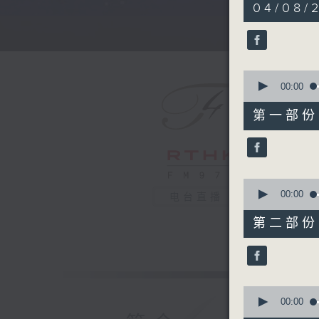
5
04/08/
hours,
29
minutes,
59
seconds
90%
0
seconds
00:00
of
55
第一部份 P
minutes,
10
seconds
90%
0
seconds
00:00
电台直播
of
55
第二部份 P
minutes,
20
seconds
90%
0
seconds
00:00
of