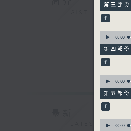
简介
55
第三部份 P
minutes,
GIST
20
seconds
90%
0
seconds
00:00
of
55
第四部份 P
minutes,
10
seconds
90%
0
seconds
00:00
of
55
第五部份 P
minutes,
10
seconds
90%
最新
0
LATEST
seconds
00:00
of