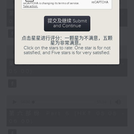
seconds
00:00
55:20
of
55
第四部份 Part 4 (HKT 03:05 -
minutes,
提交及继续 Submit
04:00)
20
and Continue
seconds
点击星星进行评分：一颗星为不满意，五颗
星为非常满意。
0
Click on the stars to rate: One star is for not
seconds
satisfied, and Five stars is for very satisfied.
00:00
55:20
of
55
第五部份 Part 5 (HKT 04:05 -
minutes,
05:00)
20
seconds
0
seconds
00:00
55:10
of
55
第六部份 Part 6 (HKT 05:05 -
minutes,
06:00)
10
seconds