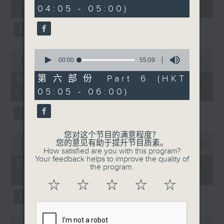
minutes,
minutes,
04:05 - 05:00)
01:00)
10
9
seconds
seconds
0
0
seconds
00:00
55:09
seconds
00:00
55:19
of
of
55
55
第六部份 Part 6 (HKT
第二部份 Part 2 (HKT 01:05 -
minutes,
minutes,
05:05 - 06:00)
02:00)
9
19
seconds
seconds
您对这个节目的满意程度？
0
您的意见有助于提升节目质素。
seconds
00:00
55:19
How satisfied are you with this program?
of
Your feedback helps to improve the quality of
55
第三部份 Part 3 (HKT 02:05 -
the program.
minutes,
03:00)
19
☆
☆
☆
☆
☆
seconds
0