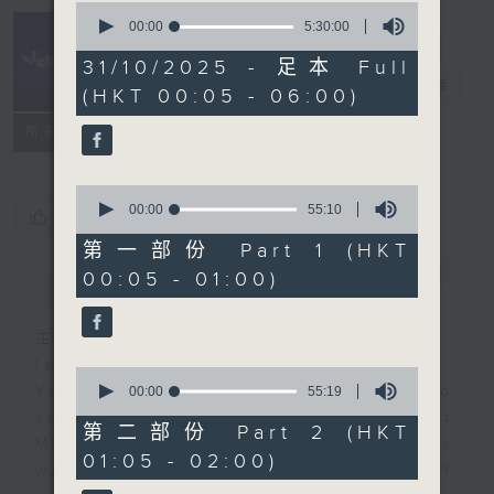
0
seconds
00:00
5:30:00
of
Night Music
5
31/10/2025 - 足本 Full
hours,
长夜细听
电台直播
(HKT 00:05 - 06:00)
30
minutes,
联络
0
所有集数
seconds
0
seconds
00:00
55:10
您喜欢这个节目吗?
of
55
第一部份 Part 1 (HKT
minutes,
00:05 - 01:00)
简介
GIST
10
seconds
主持人：Host: Leanne Nicholls,
Isaac Droscha, Cleo Leung
0
You will find many soft pieces and
seconds
00:00
55:19
of
some Chinese works in Night
55
第二部份 Part 2 (HKT
Music. Friday and Saturday nights
minutes,
01:05 - 02:00)
19
will begin with two hours of
seconds