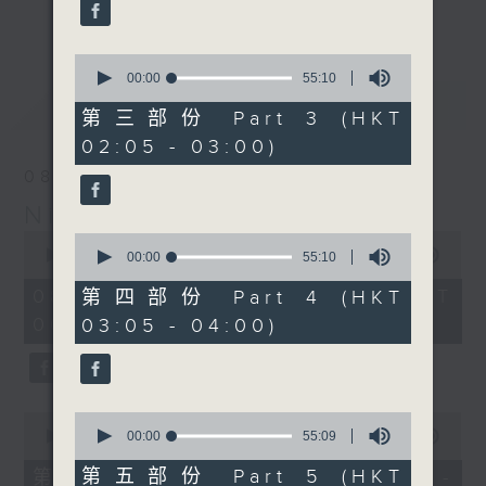
enjoyable jazz music.
更多...
When you are alone and sleepless,
0
seconds
00:00
55:10
please remember good music is
of
最新
LATEST
always there on Radio 4.
55
第三部份 Part 3 (HKT
minutes,
02:05 - 03:00)
10
「长夜细听」节目当然少不了气质优雅的作
seconds
08/08/2026
品，每晚亦会精选一些中国音乐送上。周五和
Night Music 长夜细听
周六晚还有两小时爵士乐。
0
0
seconds
00:00
5:30:00
seconds
00:00
55:10
如果哪天你不能入睡，别忘了第四台这里总有
of
of
5
值得细听的音乐。
55
08/08/2026 - 足本 Full (HKT
第四部份 Part 4 (HKT
hours,
minutes,
00:05 - 06:00)
03:05 - 04:00)
30
10
minutes,
seconds
0
seconds
0
0
seconds
seconds
00:00
55:10
00:00
55:09
of
of
55
55
第五部份 Part 5 (HKT
第一部份 Part 1 (HKT 00:05 -