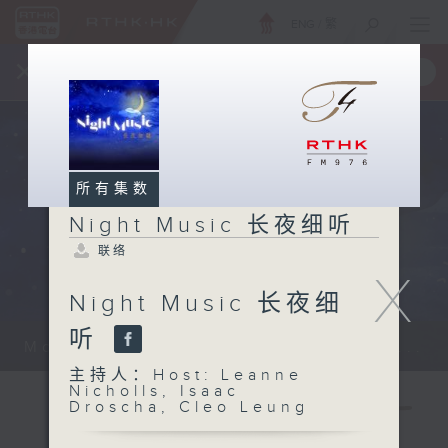
ENG
/
繁
×
全新 RTHK On The Go
取得
一手掌握 RTHK 电台、电视节目
所有集数
Night Music 长夜细听
联络
X
Night Music 长夜细
听
Monday - Sunday 星期一至日 12am...
主持人：Host: Leanne
Nicholls, Isaac
Droscha, Cleo Leung