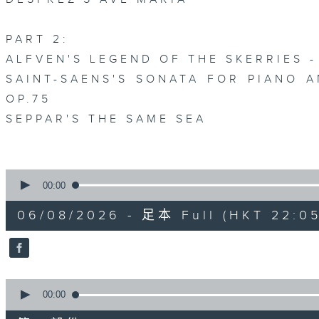
PART 2:
ALFVEN'S LEGEND OF THE SKERRIES -
SAINT-SAENS'S SONATA FOR PIANO A
OP.75
SEPPAR'S THE SAME SEA
0
seconds
00:00
of
1
06/08/2026 - 足本 Full (HKT 22:05
hour,
50
minutes,
0
seconds
Volume
90%
0
seconds
00:00
of
55