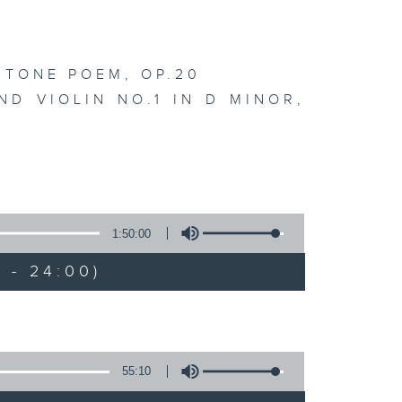
 TONE POEM, OP.20
ND VIOLIN NO.1 IN D MINOR,
1:50:00
 - 24:00)
55:10