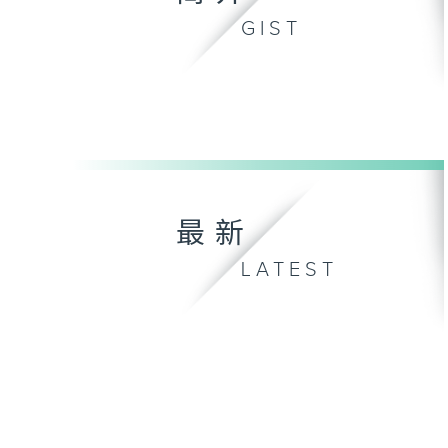
GIST
最新
LATEST