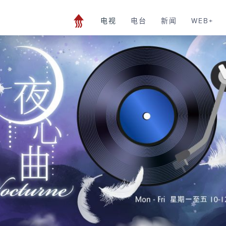
电视
电台
新闻
WEB+