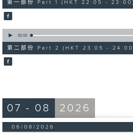
第一部份 Part 1 (HKT 22:05 - 23:00
minutes,
10
seconds
Volume
90%
0
seconds
00:00
of
55
第二部份 Part 2 (HKT 23:05 - 24:00
minutes,
10
seconds
Volume
90%
07 - 08
2026
06/08/2026