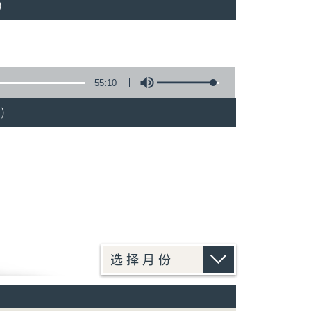
)
55:10
)