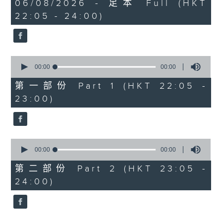
0
06/08/2026 - 足本 Full (HKT
DRAMA
seconds
22:05 - 24:00)
DESPREZ'S AVE MARIA
PART 2:
ALFVEN'S LEGEND OF THE
0
SKERRIES - TONE POEM, OP.20
seconds
00:00
00:00
of
SAINT-SAENS'S SONATA FOR PIANO
0
第一部份 Part 1 (HKT 22:05 -
AND VIOLIN NO.1 IN D MINOR,
seconds
23:00)
OP.75
SEPPAR'S THE SAME SEA
0
seconds
00:00
00:00
of
0
第二部份 Part 2 (HKT 23:05 -
seconds
24:00)