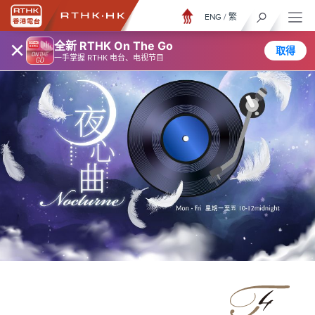
ENG
/
繁
×
全新 RTHK On The Go
取得
一手掌握 RTHK 电台、电视节目