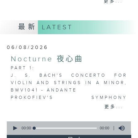
更多...
欢迎收听逢星期一至五晚上10至12时的「夜
心曲」，在曼妙的美乐之中重新得力。
最新
LATEST
06/08/2026
Nocturne 夜心曲
PART 1:
J. S. BACH'S CONCERTO FOR
VIOLIN AND STRINGS IN A MINOR,
BWV1041 - ANDANTE
PROKOFIEV'S SYMPHONY
CONCERTO FOR CELLO AND
更多...
ORCHESTRA IN E MINOR, OP.125,
2ND MOVT
0
SULLIVAN'S KING ARTHUR -
seconds
00:00
00:00
of
INCIDENTAL MUSIC TO J C CARR'S