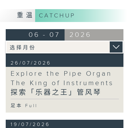
发的艺术造诣与创新精神。
重温
CATCHUP
此外，听众还将认识多部在管风琴发展史上具有重要
地位的历史名器，深入欣赏其背后的工艺与工程技
06 - 07
2026
术。透过林芍彬细腻的讲解，本系列节目将深化你对
管风琴的认识，揭示其历久不衰的传承，以及它对音
乐世界所带来的深远影响。
26/07/2026
Explore the Pipe Organ
The King of Instruments
探索「乐器之王」管风琴
足本 Full
19/07/2026