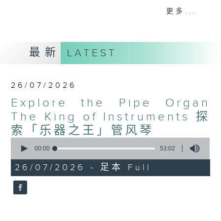
更多...
欢迎收听由管风琴演奏家林芍彬主持的八集专题节
目，与听众踏上一趟深入管风琴迷人世界的启发之
最新
LATEST
旅。节目将带你探索这件壮丽乐器的悠久历史与精妙
设计，从其古老的起源一路追溯至现代的发展。听众
26/07/2026
将会了解管风琴独特的运作原理与结构，包括多层键
Explore the Pipe Organ
盘、脚踏板，以及最关键、能塑造其独特音色的各式
The King of Instruments 探
风琴管。
索「乐器之王」管风琴
节目亦会聚焦于那些在管风琴音乐史上留下深刻印记
0
seconds
00:00
53:02
的著名作曲家，呈现横跨六个世纪的经典作品。从早
of
53
期巴洛克大师史维灵克（ Jan Pieterszoon
26/07/2026 - 足本 Full
minutes,
2
Sweelinck）、谢德曼（Heinrich Scheidemann）及J.
seconds
S. 巴赫（ Johann Sebastian Bach）的精妙创作，到突
破乐器极限的当代作品，每一集都将展现管风琴所激