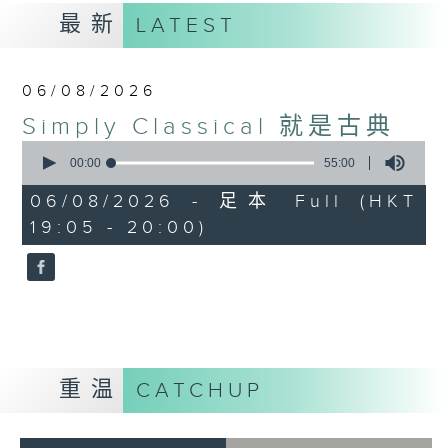
最新
LATEST
06/08/2026
Simply Classical 就是古典
0
seconds
00:00
55:00
of
55
06/08/2026 - 足本 Full (HKT
minutes,
19:05 - 20:00)
0
seconds
重温
CATCHUP