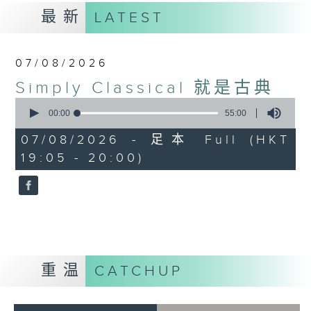
最新
LATEST
07/08/2026
Simply Classical 就是古典
0
seconds
00:00
55:00
of
55
07/08/2026 - 足本 Full (HKT
minutes,
19:05 - 20:00)
0
seconds
重温
CATCHUP