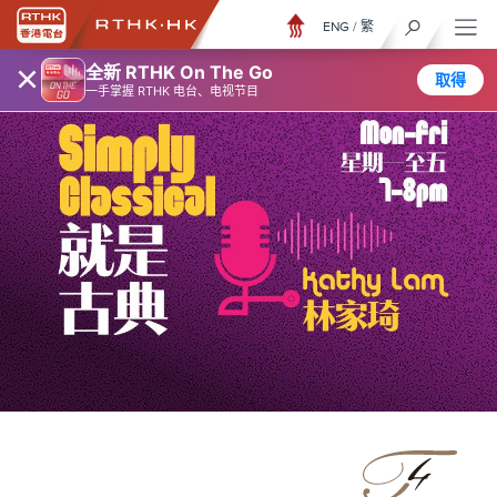
ENG
/
繁
×
全新 RTHK On The Go
取得
一手掌握 RTHK 电台、电视节目