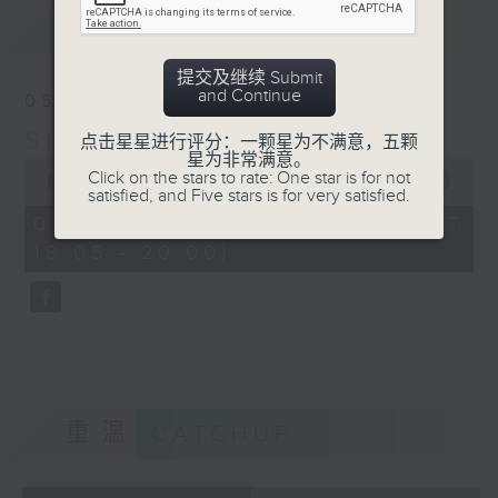
最新
LATEST
提交及继续 Submit
and Continue
05/08/2026
Simply Classical 就是古典
点击星星进行评分：一颗星为不满意，五颗
星为非常满意。
0
Click on the stars to rate: One star is for not
seconds
00:00
54:59
satisfied, and Five stars is for very satisfied.
of
54
05/08/2026 - 足本 Full (HKT
minutes,
19:05 - 20:00)
59
seconds
重温
CATCHUP