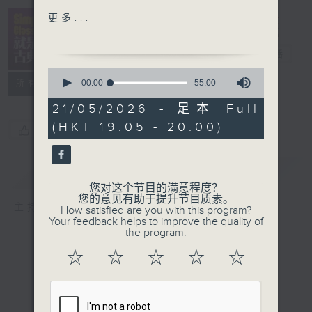
Philadelphia Orch /
Simply
更多...
Mariss Jansons
Classical 就
是古典
电台直播
Corelli: La Follia
0
Joseph Szigeti (v)
seconds
00:00
55:00
所有集数
of
Andor
55
21/05/2026 - 足本 Full
Farkas (harpsichord)
minutes,
(HKT 19:05 - 20:00)
0
Mozart: 1st mvt from
您喜欢这个节目吗?
seconds
Piano Concerto No.21,
K.467
简介
GIST
Rudolf Serkin (p), LSO /
您对这个节目的满意程度？
Claudio Abbado
您的意见有助于提升节目质素。
主持人：Kathy Lam 林家琦
How satisfied are you with this program?
Mendelssohn: 4
th
mvt
Your feedback helps to improve the quality of
from Piano Trio No.2 in
the program.
C minor, Op.66
☆
☆
☆
☆
☆
Itzhak Perlman (v),
Yoyo Ma (vc), Emanuel
Ax (p)