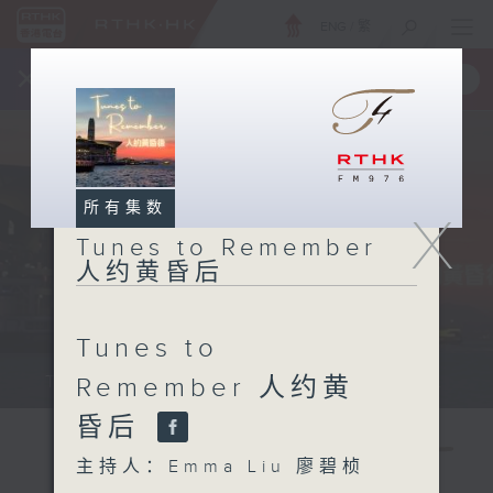
ENG
/
繁
×
全新 RTHK On The Go
取得
一手掌握 RTHK 电台、电视节目
所有集数
X
Tunes to Remember
人约黄昏后
Tunes to
Tunes to Remember 人约黄昏后...
Remember 人约黄
昏后
主持人：Emma Liu 廖碧桢