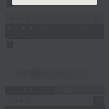
0
seconds
00:00
45:09
of
45
第二部份 Part 2 (HKT 18:15 -
minutes,
19:00)
9
seconds
重温
CATCHUP
05 - 08
2026