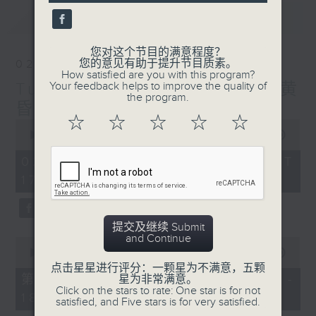
seconds
最新
LATEST
您对这个节目的满意程度？
您的意见有助于提升节目质素。
02/08/2026
How satisfied are you with this program?
Tunes to Remember 人约黄
Your feedback helps to improve the quality of
the program.
昏后
☆
☆
☆
☆
☆
0
seconds
00:00
1:39:59
of
1
02/08/2026 - 足本 Full (HKT
hour,
17:05 - 19:00)
39
minutes,
59
seconds
提交及继续 Submit
and Continue
0
seconds
00:00
55:00
of
点击星星进行评分：一颗星为不满意，五颗
55
第一部份 Part 1 (HKT 17:05 -
星为非常满意。
minutes,
Click on the stars to rate: One star is for not
18:00)
0
satisfied, and Five stars is for very satisfied.
seconds