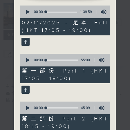
Tunes to
0
seconds
00:00
1:39:59
Remember 人
of
1
02/11/2025 - 足本 Full
约黄昏后
电台直播
hour,
(HKT 17:05 - 19:00)
39
所有集数
minutes,
59
seconds
您喜欢这个节目吗?
0
seconds
00:00
55:00
of
55
第一部份 Part 1 (HKT
简介
GIST
minutes,
17:05 - 18:00)
0
seconds
主持人：Emma Liu 廖碧桢
每个周日黄昏, Emma Liu (廖碧桢) 为你精心
挑选的两个小时的古典音乐旅程。
0
seconds
00:00
45:09
of
45
第二部份 Part 2 (HKT
minutes,
18:15 - 19:00)
9