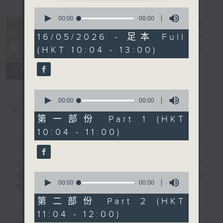
0
seconds
00:00
00:00
of
0
16/05/2026 - 足本 Full
seconds
(HKT 10:04 - 13:00)
耆力量
电台直播
特备网页
FACEBOOK
联络
所有集数
0
seconds
00:00
00:00
您喜欢这个节目吗?
of
0
第一部份 Part 1 (HKT
seconds
10:04 - 11:00)
简介
GIST
主持人：萧希婷、蓝炜婷；银龄DJ：陈家
0
亨、何丽明、陈静雯、朱玉兰、郭秀铭、周惠
seconds
00:00
00:00
珠
of
0
第二部份 Part 2 (HKT
seconds
「听取你的声音、重视你的意见」
连结网页与
11:04 - 12:00)