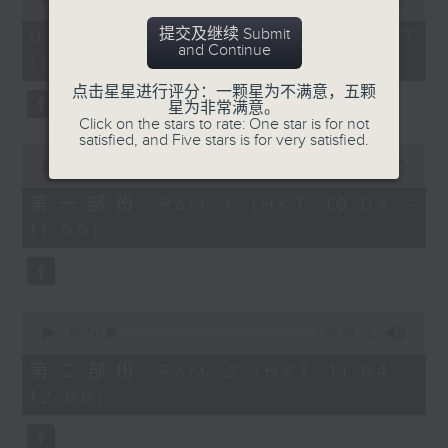
趣味有奖问答游戏
https://app4.rthk.hk/special/elderly/
of
2
提交及继续 Submit
01/08/2026 - 足本 Full (HKT
hours,
and Continue
《耆力量》热线 : 1872312
10:04 - 13:00)
47
3. 银龄专栏
minutes,
点击星星进行评分：一颗星为不满意，五颗
59
《耆力量》电邮：ap@rthk.org.hk
星为非常满意。
seconds
Click on the stars to rate: One star is for not
郭秀铭「边行边倾」
satisfied, and Five stars is for very satisfied.
主题：元朗南生围
0
seconds
00:00
56:00
of
陈静雯「健康有雯路」
56
第一部份 Part 1 (HKT 10:04 -
minutes,
主题：蛋白知多D
11:00)
0
seconds
4. 耆力量专线
0
seconds
00:00
56:09
主题：心灵健康大检测
of
56
第二部份 Part 2 (HKT 11:04 -
minutes,
12:00)
9
seconds