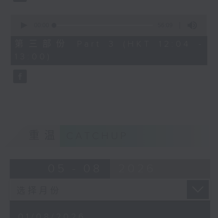
0
seconds
00:00
56:09
of
56
第三部份 Part 3 (HKT 12:04 -
minutes,
13:00)
9
seconds
重温
CATCHUP
05 - 08
2026
01/08/2026