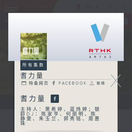
ENG
/
繁
×
全新 RTHK On The Go
取得
一手掌握 RTHK 电台、电视节目
所有集数
X
耆力量
特备网页
FACEBOOK
联络
耆力量
鼓励长者增加自信、发挥潜能 。
主持人：萧希婷、蓝炜婷；银
龄DJ：陈家亨、何丽明、陈
静雯、朱玉兰、郭秀铭、周惠
珠