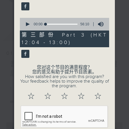
电台互动式长者节目
更多...
《
耆力量》
0
seconds
00:00
56:10
现代长者不再是孤独一群，更不是弱势社群，
of
最新
LATEST
56
第三部份 Part 3 (HKT
因为凭着他们的生活体验，已是作为后辈的学
minutes,
习典范。
12:04 - 13:00)
10
seconds
01/08/2026
只要每位长者能重拾童心，人生下半场可以继
续精彩！
耆力量：耆力量专线—心灵健
您对这个节目的满意程度？
您的意见有助于提升节目质素。
康大检测
<
耆力量 >
节目鼓励长者增加自信、发挥潜
How satisfied are you with this program?
Your feedback helps to improve the quality of
能。
the program.
1. 笑谈天下事
逢星期六上午十时至一时播出
☆
☆
☆
☆
☆
精选各地趣闻
主持：萧希婷、蓝炜婷；银龄DJ：陈家亨、
更多...
何丽明、陈静雯、朱玉兰、郭秀铭、周惠珠
2. 信不信由你
0
《耆力量A Power 网页》：
seconds
00:00
2:47:59