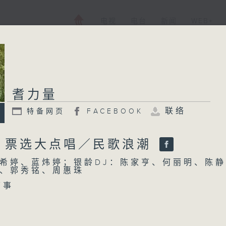
电视
电台
新闻
WEB+
耆力量
联络
特备网页
FACEBOOK
：票选大点唱／民歌浪潮
希婷、蓝炜婷；银龄DJ：陈家亨、何丽明、陈静
、郭秀铭、周惠珠
下事
闻