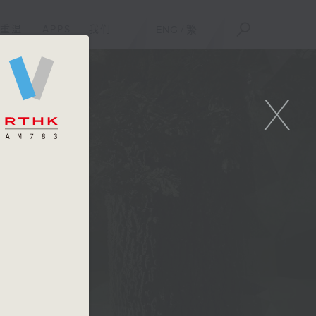
重温
APPS
我们
ENG
/
繁
X