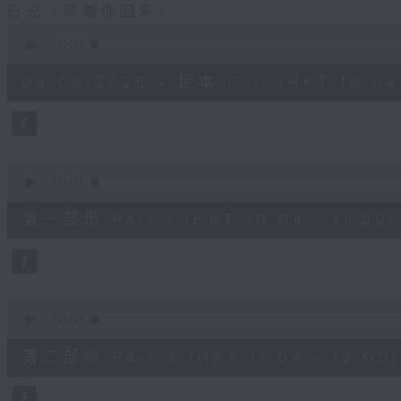
白光《等着你回来》
0
seconds
00:00
of
2
08/08/2026 - 足本 Full (HKT 10:04 
hours,
48
minutes,
0
seconds
Volume
90%
0
seconds
00:00
of
56
第一部份 Part 1 (HKT 10:04 - 11:00)
minutes,
0
seconds
Volume
90%
0
seconds
00:00
of
56
第二部份 Part 2 (HKT 11:04 - 12:00)
minutes,
9
seconds
Volume