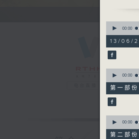
2. 信不信
0
趣味有奖问
seconds
00:00
of
2
13/06/2
hours,
47
3. 银龄专
minutes,
59
seconds
周惠珠「人
90%
0
主题：识分
seconds
00:00
朱玉兰「曲
of
56
电台直播
主题：齐豫
第一部份 P
minutes,
10
seconds
90%
4. 票选大
0
seconds
00:00
主题：民歌
of
56
第二部份 P
minutes,