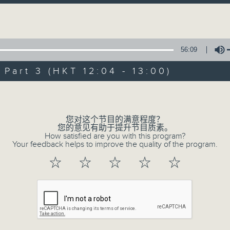
丽斯
国权
Volume
「听取你的声音、重视你的意见」
连结网页与
得
聚》区瑞强
《
耆力量》
卢业瑂
56:09
art 3 (HKT 12:04 - 13:00)
现代长者不再是孤独一群，更不是弱势社群
辈的学习典范。
Volume
只要每位长者能重拾童心，人生下半场可以继
您对这个节目的满意程度？
您的意见有助于提升节目质素。
How satisfied are you with this program?
Your feedback helps to improve the quality of the program.
<
耆力量 >
节目鼓励长者增加自信、发挥潜
逢星期六上午十时至一时播出
☆
☆
☆
☆
☆
主持：萧希婷、蓝炜婷；银龄DJ：陈家亨、
珠