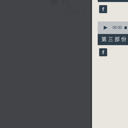
简介
《问我》陈
19
《童年》蔡
seconds
GIST
90%
《愿》曾路
《那天再重
0
《爲什么》
seconds
00:00
of
56
第三部份 P
minutes,
9
seconds
90%