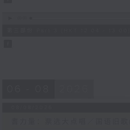
90%
0
seconds
00:00
of
56
第三部份 Part 3 (HKT 12:04 - 13:00
minutes,
10
seconds
Volume
90%
06 - 08
2026
08/08/2026
耆力量：票选大点唱／国语旧歌(