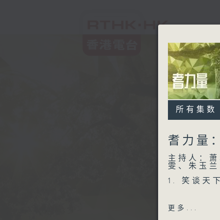
所有集数
耆力量
主持人：萧
雯、朱玉兰
1. 笑谈天
精选各地趣
更多...