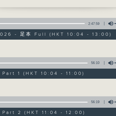
由你
鼓励长者增加自信、发挥潜能 。
答游戏
2:47:59
026 - 足本 Full (HKT 10:04 - 13:00)
栏
耆力量
Volume
生常遇」
寸 知进退
特备网页
FACEBOOK
所有集数
56:10
中情」
金曲
art 1 (HKT 10:04 - 11:00)
您喜欢这个节目吗?
Volume
点唱
主持人：萧希婷、蓝炜婷；银龄DJ：陈家亨
56:19
浪潮
惠珠
art 2 (HKT 11:04 - 12:00)