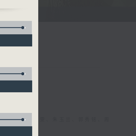
联络
、何丽明、陈静雯、朱玉兰、郭秀铭、周