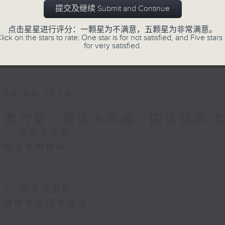
《耆力量A Power 网页》：
https://app4.
提交及继续 Submit and Continue
《耆力量》热线 : 1872312
点击星星进行评分：一颗星为不满意，五颗星为非常满意。
lick on the stars to rate: One star is for not satisfied, and Five stars 
for very satisfied.
《耆力量》电邮：ap@rthk.org.hk
08/08/2026
耆力量：票选大点唱／国语旧歌(女
1. 笑谈天下事
精选各地趣闻
2. 信不信由你
趣味有奖问答游戏