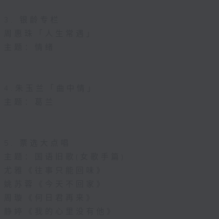
3. 银龄专栏
周惠珠「人生常遇」
主题：情绪
4.朱玉兰「曲中情」
主题：葛兰
5. 票选大点唱
主题：国语旧歌(女歌手篇)
尤雅《往事只能回味》
姚苏蓉《今天不回家》
周璇《何日君再来》
静婷《我的心里没有他》