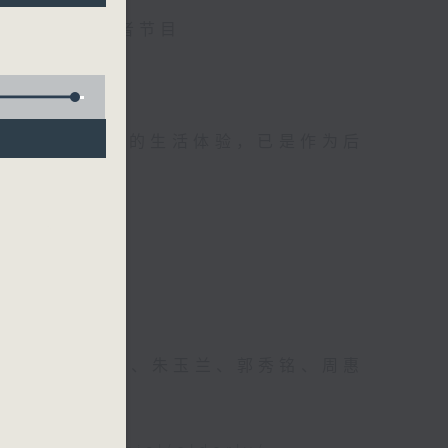
电台互动式长者节目
，因为凭着他们的生活体验，已是作为后
续精彩！
能。
何丽明、陈静雯、朱玉兰、郭秀铭、周惠