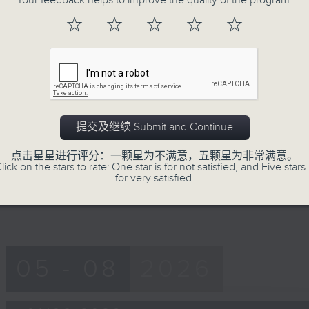
Your feedback helps to improve the quality of the program.
of
56
☆
☆
☆
☆
☆
第一部份 Part 1 (HKT 08:04 - 09:00
minutes,
9
seconds
Volume
90%
0
seconds
00:00
of
56
提交及继续 Submit and Continue
第二部份 Part 2 (HKT 09:04 - 10:00
minutes,
10
点击星星进行评分：一颗星为不满意，五颗星为非常满意。
seconds
Volume
lick on the stars to rate: One star is for not satisfied, and Five stars 
90%
for very satisfied.
05 - 08
2026