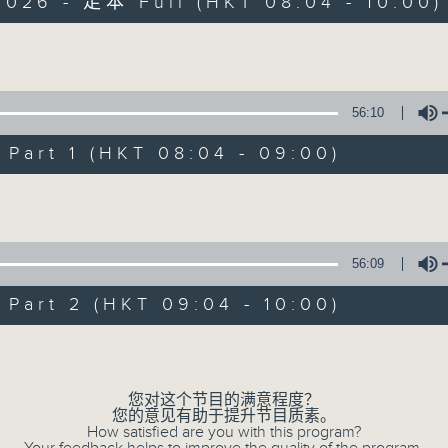
2026 - 足本 Full (HKT 08:04 - 10:00)
为你精心挑选不同年代金曲，每个星期六带来
Volume
56:10
art 1 (HKT 08:04 - 09:00)
Volume
01/08/2026
好歌安哥
56:09
0
seconds
00:00
of
art 2 (HKT 09:04 - 10:00)
1
01/08/2026 - 足本 Full (HKT 08:04 
hour,
Volume
52
minutes,
0
seconds
Volume
您对这个节目的满意程度？
90%
您的意见有助于提升节目质素。
0
How satisfied are you with this program?
seconds
00:00