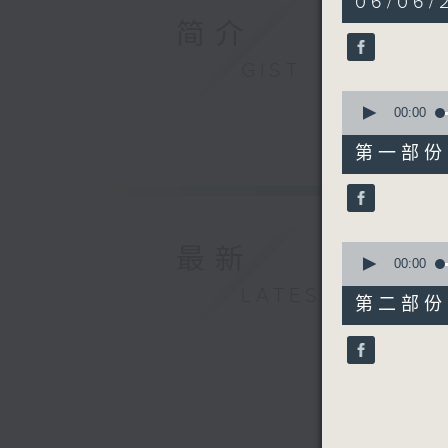
06/06/
hour,
52
简介
minutes,
0
GIST
seconds
90%
0
seconds
00:00
of
56
第一部份 P
minutes,
10
seconds
90%
0
最新
seconds
00:00
of
LATEST
56
第二部份 P
minutes,
9
seconds
90%