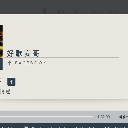
电视
电台
新闻
WEB+
好歌安哥
好歌安哥
FACEBOOK
FACEBOOK
所有集数
哥
锦瑶
您喜欢这个节目吗?
1:52:00
主持人：周锦瑶