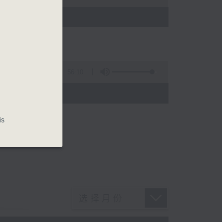
)
56:10
)
is