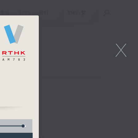
重温
APPS
我们
ENG
/
繁
X