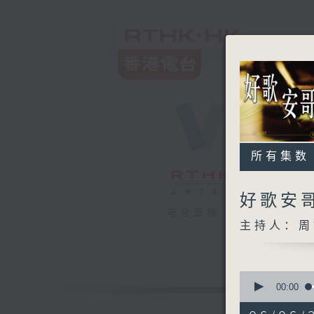
所有集数
好歌安
电台直播
主持人：周
0
seconds
00:00
of
1