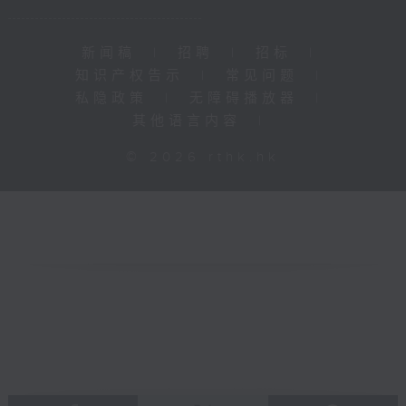
新闻稿
|
招聘
|
招标
|
知识产权告示
|
常见问题
|
私隐政策
|
无障碍播放器
|
其他语言内容
|
© 2026 rthk.hk