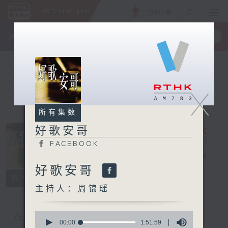
ENG
/
繁
×
全新 RTHK On The Go
取得
一手掌握 RTHK 电台、电视节目
X
所有集数
好歌安哥
FACEBOOK
好歌安哥
电台直播
好歌安哥
FACEBOOK
所有集数
主持人：周锦瑶
0
您喜欢这个节目吗?
seconds
00:00
1:51:59