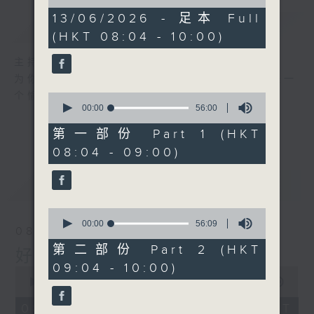
of
1
13/06/2026 - 足本 Full
简介
GIST
hour,
(HKT 08:04 - 10:00)
51
minutes,
59
主持人：周锦瑶
seconds
为你精心挑选不同年代金曲，每个星期六带来一
个愉快的早上!
0
seconds
00:00
56:00
of
56
第一部份 Part 1 (HKT
minutes,
08:04 - 09:00)
0
seconds
最新
LATEST
0
seconds
00:00
56:09
08/08/2026
of
56
第二部份 Part 2 (HKT
好歌安哥
minutes,
09:04 - 10:00)
9
0
seconds
seconds
00:00
1:52:00
of
1
08/08/2026 - 足本 Full (HKT