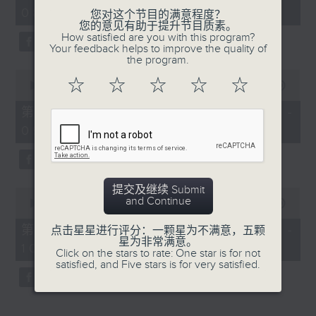
hour,
08:04 - 10:00)
52
您对这个节目的满意程度？
minutes,
您的意见有助于提升节目质素。
0
How satisfied are you with this program?
seconds
Your feedback helps to improve the quality of
the program.
0
☆
☆
☆
☆
☆
seconds
00:00
56:10
of
56
第一部份 Part 1 (HKT 08:04 -
minutes,
09:00)
10
seconds
提交及继续 Submit
0
and Continue
seconds
00:00
56:09
of
56
第二部份 Part 2 (HKT 09:04 -
点击星星进行评分：一颗星为不满意，五颗
minutes,
星为非常满意。
10:00)
9
Click on the stars to rate: One star is for not
seconds
satisfied, and Five stars is for very satisfied.