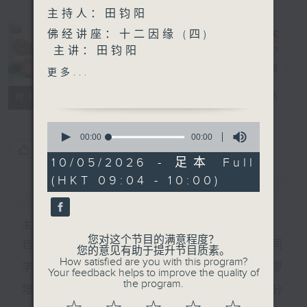
主持人：田钧阳
佛经讲座：十二因缘 (四)
主讲：田钧阳
想收听昔日「空中结缘」 ,
空中结缘
电台直播
更多...
「普通话空中结缘」 , 可上网
PODCASTS
FACEBOOK
联络
所有集数
到佛学班同学会的「空中结
缘」网页收听
0
http://www.budyuen.com.hk
seconds
00:00
00:00
of
您喜欢这个节目吗?
0
10/05/2026 - 足本 Full
seconds
(HKT 09:04 - 10:00)
简介
GIST
主持人：田钧阳
您对这个节目的满意程度？
自一九八一年七月五日起,香港电台第五台与佛学班同
您的意见有助于提升节目质素。
How satisfied are you with this program?
学会联合制作佛学广播节目「空中结缘」,由黄燕雯/廖
Your feedback helps to improve the quality of
the program.
垣添/岑宽华/叶瑞丽/吴洁珠/邓家宙/田钧阳等众居士分