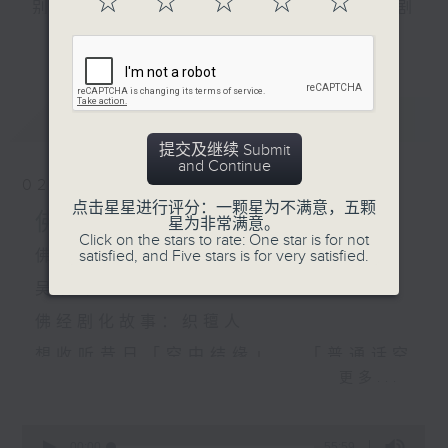
☆
☆
☆
☆
☆
别轮流主持佛学讲座,深入浅出阐释佛学常识及佛理;剧
更多...
化故事取材自佛经,使听众透过剧中人物遭遇更容易了
解佛理;另设有听众信箱环节解答听众问题。
想收听昔日「空中结缘」,「普通话空中结缘」或进一
最新
LATEST
步探讨佛学 , 可上网到佛学班同学会的「空中结缘」网
提交及继续 Submit
and Continue
页收听。
02/08/2026
http://www.budyuen.com.hk
点击星星进行评分：一颗星为不满意，五颗
佛经讲座：学佛因缘摘要(2)
星为非常满意。
Click on the stars to rate: One star is for not
satisfied, and Five stars is for very satisfied.
佛经讲座：学佛因缘摘要(2) 主讲：
吴洁珠
佛经剧化故事：织氊人
想收听昔日「空中结缘」 , 「普通话空
更多...
中结缘」 , 可上网到佛学班同学会的
「空中结缘」网页收听
0
seconds
00:00
55:59