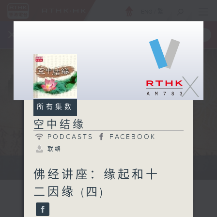
ENG
/
繁
×
全新 RTHK On The Go
取得
一手掌握 RTHK 电台、电视节目
X
所有集数
空中结缘
PODCASTS
FACEBOOK
联络
深入浅出地阐释佛学常识及佛理
佛经讲座：缘起和十
二因缘 (四)