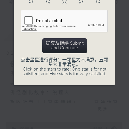
☆
☆
☆
☆
☆
别轮流主持佛学讲座,深入浅出阐释佛学常识及佛理;剧
更多...
化故事取材自佛经,使听众透过剧中人物遭遇更容易了
解佛理;另设有听众信箱环节解答听众问题。
想收听昔日「空中结缘」,「普通话空中结缘」或进一
最新
LATEST
步探讨佛学 , 可上网到佛学班同学会的「空中结缘」网
提交及继续 Submit
and Continue
页收听。
02/08/2026
http://www.budyuen.com.hk
点击星星进行评分：一颗星为不满意，五颗
佛经讲座：学佛因缘摘要(2)
星为非常满意。
Click on the stars to rate: One star is for not
satisfied, and Five stars is for very satisfied.
佛经讲座：学佛因缘摘要(2) 主讲：
吴洁珠
佛经剧化故事：织氊人
想收听昔日「空中结缘」 , 「普通话空
更多...
中结缘」 , 可上网到佛学班同学会的
「空中结缘」网页收听
0
seconds
00:00
55:59