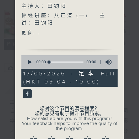
主持人：田钧阳
佛经讲座：八正道 (一) 主
讲：田钧阳
想收听昔日「空中结缘」 ,
空中结缘
电台直播
更多...
「普通话空中结缘」 , 可上网
PODCASTS
FACEBOOK
联络
所有集数
到佛学班同学会的「空中结
缘」网页收听
0
http://www.budyuen.com.hk
seconds
00:00
00:00
of
您喜欢这个节目吗?
0
17/05/2026 - 足本 Full
seconds
(HKT 09:04 - 10:00)
简介
GIST
主持人：田钧阳
您对这个节目的满意程度？
自一九八一年七月五日起,香港电台第五台与佛学班同
您的意见有助于提升节目质素。
How satisfied are you with this program?
学会联合制作佛学广播节目「空中结缘」,由黄燕雯/廖
Your feedback helps to improve the quality of
the program.
垣添/岑宽华/叶瑞丽/吴洁珠/邓家宙/田钧阳等众居士分