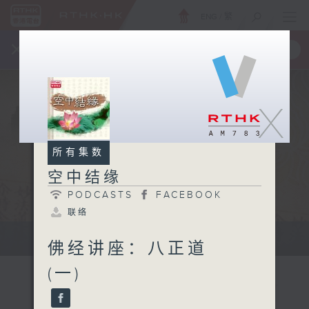
ENG
/
繁
×
全新 RTHK On The Go
取得
一手掌握 RTHK 电台、电视节目
X
所有集数
空中结缘
PODCASTS
FACEBOOK
联络
深入浅出地阐释佛学常识及佛理
佛经讲座：八正道
(一)