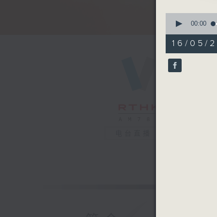
0
seconds
00:00
of
27
16/05/
minutes,
1
second
V
90%
电台直播