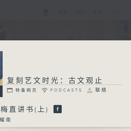
电视
电台
新闻
WEB+
复刻艺文时光：古文观止
联络
特备网页
PODCASTS
 上梅直讲书(上)
耀南