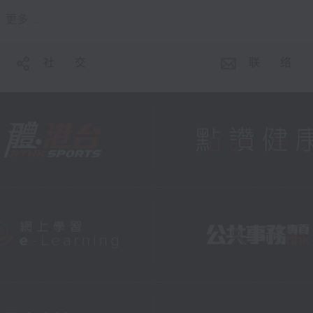
更多 ...
社 交
联 络