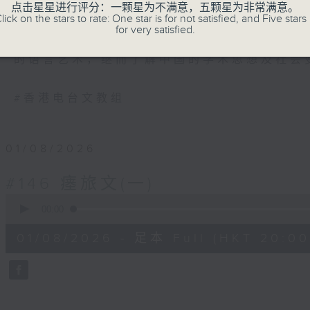
《古文观止》是清代以来最流行的古代散文
点击星星进行评分：一颗星为不满意，五颗星为非常满意。
lick on the stars to rate: One star is for not satisfied, and Five stars 
止」一词出于《左传》，表示所看到的事物
for very satisfied.
止》解作历代文言散文的最佳结集。主持陈
的语言艺术，继而了解中国的学术思想及社会
#香港电台文教组
01/08/2026
#146 瘗旅文(一)
0
seconds
00:00
of
28
01/08/2026 - 足本 Full (HKT 20:00
minutes,
13
seconds
Volume
90%