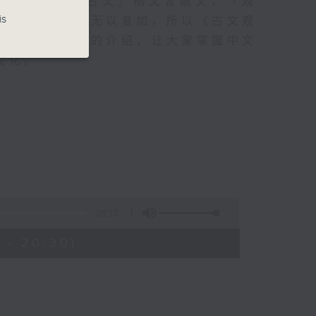
选本之一，「古文」指文言散文，「观
is
已经尽善尽美，无以复加，所以《古文观
耀南会透过古文的介绍，让大家掌握中文
变化。
28:13
 - 20:30)