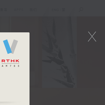
重温
APPS
我们
ENG
/
繁
X