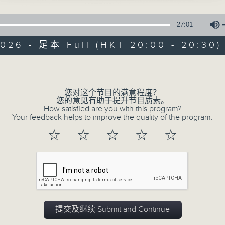
27:01
2026 - 足本 Full (HKT 20:00 - 20:30)
olume
您对这个节目的满意程度？
复刻艺文时光：古
您的意见有助于提升节目质素。
How satisfied are you with this program?
Your feedback helps to improve the quality of the program.
特备网页
PODCASTS
所有集数
☆
☆
☆
☆
☆
您喜欢这个节目吗?
主持人：陈耀南
提交及继续 Submit and Continue