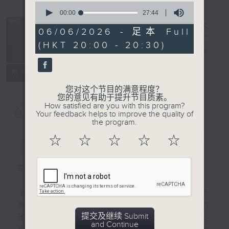
0
seconds
00:00
27:44
of
27
06/06/2026 - 足本 Full
minutes,
复刻艺文时光：
(HKT 20:00 - 20:30)
44
古文观止
电台直播
seconds
特备网页
PODCASTS
联络
所有集数
您对这个节目的满意程度？
您的意见有助于提升节目质素。
How satisfied are you with this program?
您喜欢这个节目吗?
Your feedback helps to improve the quality of
the program.
☆
☆
☆
☆
☆
简介
GIST
主持人：陈耀南
《古文观止》是清代以来最流行的古代散文选
本之一，「古文」指文言散文，「观止」一词
提交及继续 Submit
出于《左传》，表示所看到的事物已经尽善尽
and Continue