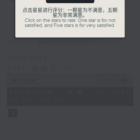
美，无以复加，所以《古文观止》解作历代文
言散文的最佳结集。主持陈耀南会透过古文的
点击星星进行评分：一颗星为不满意，五颗
更多...
星为非常满意。
介绍，让大家掌握中文的语言艺术，继而了解
Click on the stars to rate: One star is for not
中国的学术思想及社会变化。
satisfied, and Five stars is for very satisfied.
最新
LATEST
#香港电台文教组
01/08/2026
#146 瘗旅文(一)
0
seconds
00:00
28:13
of
28
01/08/2026 - 足本 Full (HKT
minutes,
20:00 - 20:30)
13
seconds