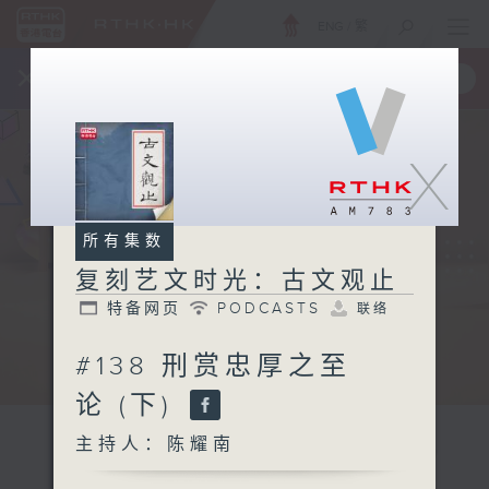
ENG
/
繁
×
全新 RTHK On The Go
取得
一手掌握 RTHK 电台、电视节目
X
所有集数
复刻艺文时光：古文观止
特备网页
PODCASTS
联络
#138 刑赏忠厚之至
论 (下)
主持人：陈耀南