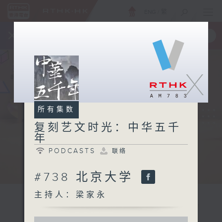
ENG
/
繁
×
全新 RTHK On The Go
取得
一手掌握 RTHK 电台、电视节目
X
所有集数
复刻艺文时光：中华五千
年
PODCASTS
联络
#738 北京大学
主持人：梁家永
0