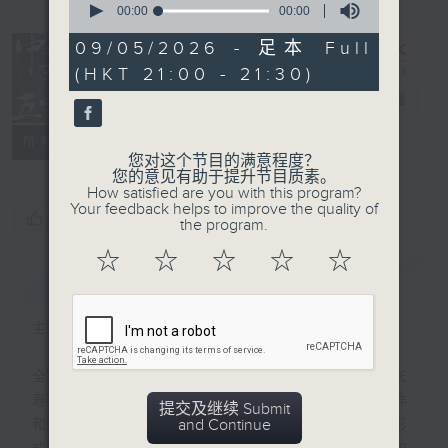
seconds
00:00
00:00
of
0
09/05/2026 - 足本 Full
seconds
(HKT 21:00 - 21:30)
复刻艺文时光：
中华五千年
电台直播
PODCASTS
联络
所有集数
您对这个节目的满意程度？
您的意见有助于提升节目质素。
How satisfied are you with this program?
Your feedback helps to improve the quality of
您喜欢这个节目吗?
the program.
☆
☆
☆
☆
☆
简介
GIST
主持人：梁家永
全数九百集的《中华五千年》是香港电台最长
寿的历史教育节目，1983至2001年间制作
提交及继续 Submit
and Continue
和首播，由香港电台的广播艺员，以广播剧形