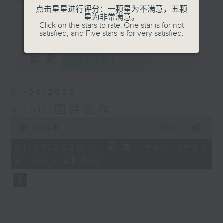
式演绎，让你认识由轩辕皇帝至中华人民共和
点击星星进行评分：一颗星为不满意，五颗
国建国，前后长达五千年中国历史的轮廓。
星为非常满意。
更多...
Click on the stars to rate: One star is for not
satisfied, and Five stars is for very satisfied.
#香港电台文教组
最新
LATEST
01/08/2026
#750 国共合作
0
seconds
00:00
30:05
of
30
01/08/2026 - 足本 Full (HKT
minutes,
21:00 - 21:30)
5
seconds