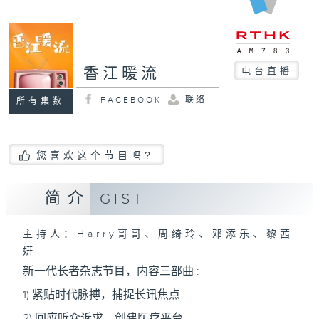
香江暖流
电台直播
FACEBOOK
联络
所有集数
您喜欢这个节目吗?
简介
GIST
主持人：Harry哥哥、周绮玲、邓添乐、黎茜
姸
新一代长者杂志节目，内容三部曲 :
1) 紧贴时代脉搏，捕捉长讯焦点
2) 回应听众诉求，创建医疗平台