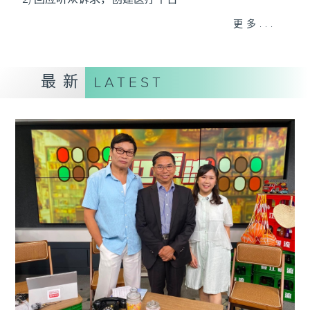
3) 暖流热线 : 关顾长者心灵需要，透过电话1872312，
更多...
聆听老友记心声
最新
LATEST
主持：Harry哥哥、周绮玲、邓添乐、黎茜姸
编导：周绮玲、邓添乐
监制：梁学曦
逢星期一至五，上午十时至下午一时，欢迎你！
* 早上十一时十分，香港电台第五台、港台电视31，电
台电视同步直播！