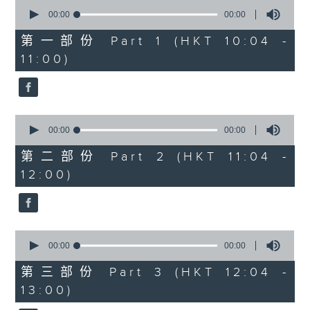
0
seconds
00:00
00:00
of
1200-1300
0
第一部份 Part 1 (HKT 10:04 -
seconds
《香江私房菜》
11:00)
0
seconds
00:00
00:00
of
0
第二部份 Part 2 (HKT 11:04 -
seconds
12:00)
0
seconds
00:00
00:00
of
0
第三部份 Part 3 (HKT 12:04 -
seconds
13:00)