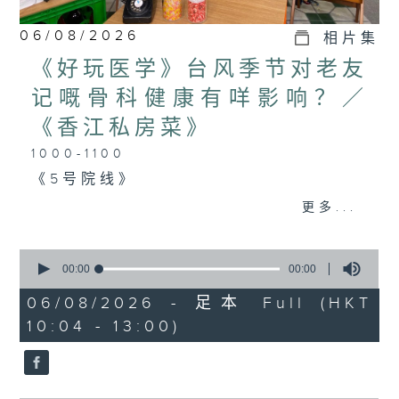
06/08/2026
相片集
《好玩医学》台风季节对老友
记嘅骨科健康有咩影响？／
《香江私房菜》
1000-1100
《5号院线》
《今日大件事》
更多...
《词中意》
0
seconds
00:00
00:00
of
1100-1200
0
06/08/2026 - 足本 Full (HKT
seconds
10:04 - 13:00)
《好玩医学》
嘉宾：蔡森洪医生（骨科专科医生）
《极速15秒》