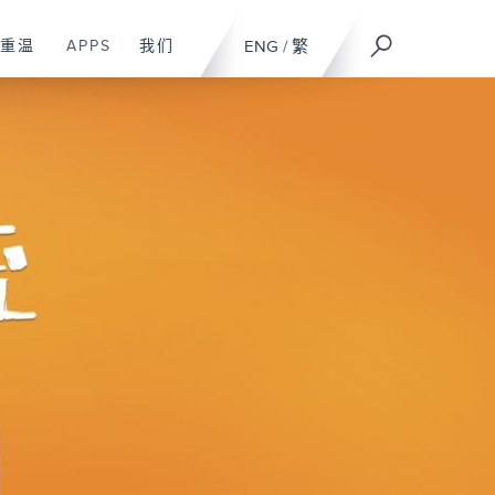
重温
APPS
我们
ENG
/
繁