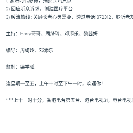
1) 紧贴时代脉搏，捕捉长讯焦点
2) 回应听众诉求，创建医疗平台
3) 暖流热线 : 关顾长者心灵需要，透过电话1872312，聆听
主持：Harry哥哥、周绮玲、邓添乐、黎茜姸
编导：周绮玲、邓添乐
监制：梁学曦
逢星期一至五，上午十时至下午一时，欢迎你！
* 早上十一时十分，香港电台第五台、港台电视31，电台电