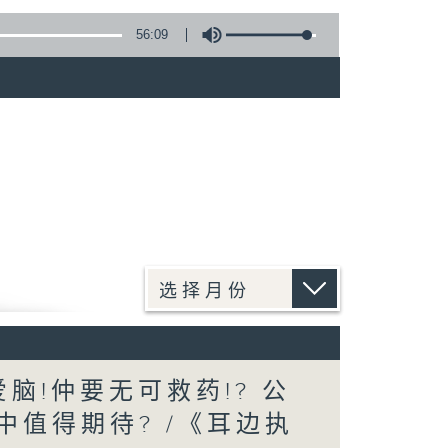
56:09
)
爱脑!仲要无可救药!? 公
中值得期待? /《耳边执