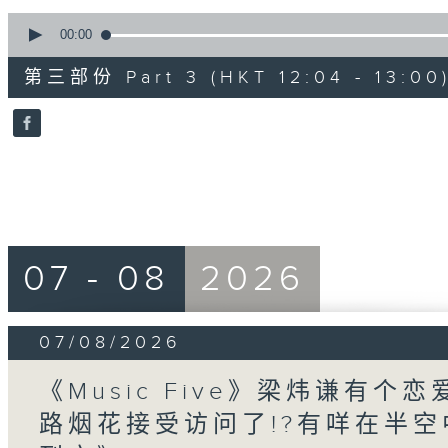
0
seconds
00:00
of
56
第三部份 Part 3 (HKT 12:04 - 13:00
minutes,
9
seconds
Volume
90%
07 - 08
2026
07/08/2026
《Music Five》梁炜谦有个恋
路烟花接受访问了!?有咩在半空