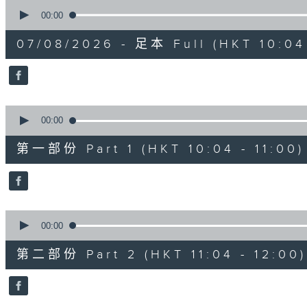
0
seconds
00:00
of
2
07/08/2026 - 足本 Full (HKT 10:04 
hours,
47
minutes,
59
seconds
Volume
90%
0
seconds
00:00
of
56
第一部份 Part 1 (HKT 10:04 - 11:00)
minutes,
0
seconds
Volume
90%
0
seconds
00:00
of
56
第二部份 Part 2 (HKT 11:04 - 12:00)
minutes,
9
seconds
Volume
90%