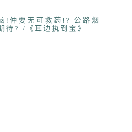
爱脑!仲要无可救药!? 公路烟
期待? /《耳边执到宝》