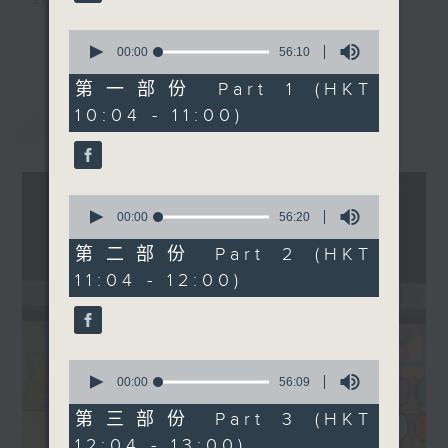
3) 暖流热线 : 关顾长者心灵需要，透过电话1872312，
更多...
0
seconds
00:00
56:10
聆听老友记心声
of
56
第一部份 Part 1 (HKT
minutes,
10:04 - 11:00)
最新
LATEST
10
主持：Harry哥哥、周绮玲、邓添乐、黎茜姸
seconds
编导：周绮玲、邓添乐
0
seconds
00:00
56:20
of
56
第二部份 Part 2 (HKT
监制：梁学曦
minutes,
11:04 - 12:00)
20
seconds
逢星期一至五，上午十时至下午一时，欢迎你！
0
seconds
00:00
56:09
* 早上十一时十分，香港电台第五台、港台电视31，电
of
56
第三部份 Part 3 (HKT
台电视同步直播！
minutes,
12:04 - 13:00)
9