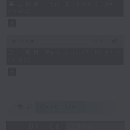
56
第二部份 Part 2 (HKT 11:04 -
minutes,
12:00)
9
seconds
0
seconds
00:00
56:10
of
56
第三部份 Part 3 (HKT 12:04 -
minutes,
13:00)
10
seconds
重温
CATCHUP
07 - 08
2026