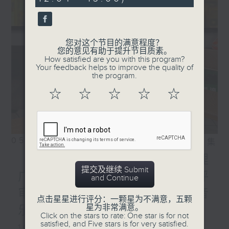
seconds
您对这个节目的满意程度？
您的意见有助于提升节目质素。
How satisfied are you with this program?
Your feedback helps to improve the quality of
the program.
☆
☆
☆
☆
☆
05/08/2026
相片集
《邻到我请里》从前港台助理
提交及继续 Submit
广播处长到《中年好声音》评
and Continue
审，周国丰剖白人生转折与音
点击星星进行评分：一颗星为不满意，五颗
星为非常满意。
乐梦。/《芝麻报社》
Click on the stars to rate: One star is for not
satisfied, and Five stars is for very satisfied.
1000-1100