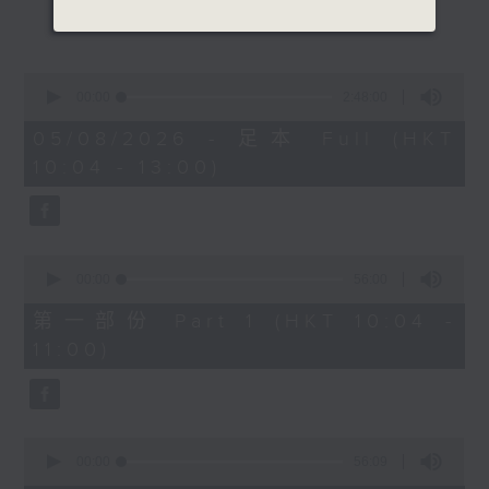
更多...
《主题曲对对碰》
《今日大件事》
0
seconds
00:00
2:48:00
1100-1200
of
2
05/08/2026 - 足本 Full (HKT
《邻到我请里》
hours,
10:04 - 13:00)
48
嘉宾：周国丰（资深传媒人）
minutes,
0
《极速15秒》
seconds
1200-1300
0
seconds
00:00
56:00
《芝麻报社》
of
56
第一部份 Part 1 (HKT 10:04 -
minutes,
11:00)
0
seconds
0
seconds
00:00
56:09
of