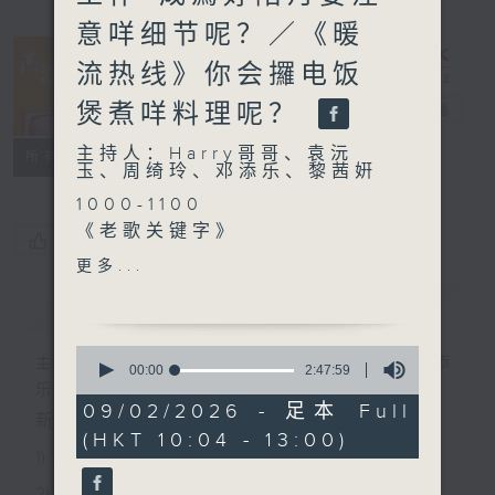
意咩细节呢？／《暖
流热线》你会攞电饭
煲煮咩料理呢？
香江暖流
电台直播
主持人：Harry哥哥、袁沅
FACEBOOK
联络
所有集数
玉、周绮玲、邓添乐、黎茜姸
1000-1100
《老歌关键字》
您喜欢这个节目吗?
《今日大件事》
更多...
1100-1200
简介
GIST
《拜见师傅》
嘉宾：黄秀仪（专业陪月员）
0
《极速15秒》
主持人：Harry哥哥、袁沅玉、周绮玲、邓添
seconds
00:00
2:47:59
of
1200-1300
乐、黎茜姸
2
09/02/2026 - 足本 Full
《暖流热线》
新一代长者杂志节目，内容三部曲 :
hours,
(HKT 10:04 - 13:00)
47
1) 紧贴时代脉搏，捕捉长讯焦点
minutes,
59
2) 回应听众诉求，创建医疗平台
seconds