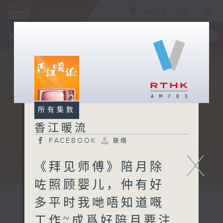
ENG
/
繁
×
全新 RTHK On The Go
取得
一手掌握 RTHK 电台、电视节目
所有集数
香江暖流
FACEBOOK
联络
X
《拜见师傅》陪月除
咗照顾婴儿，仲有好
多平时我哋唔知道嘅
工作~成爲好陪月要注