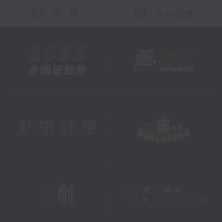
联 络
公众回馈