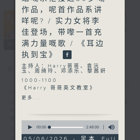
作品，呢首作品系讲
咩呢? / 实力女将李
佳登场，带嚟一首充
香江暖流
电台直播
满力量嘅歌 / 《耳边
FACEBOOK
联络
所有集数
执到宝》
主持人：Harry哥哥、袁沅
您喜欢这个节目吗?
玉、周绮玲、邓添乐、黎茜姸
1000-1100
简介
GIST
《Harry 哥哥英文教室》
《今日大件事》
更多...
《满筑城市》
主持人：Harry哥哥、袁沅玉、周绮玲、邓添
1100-1200
乐、黎茜姸
《Music Five》
新一代长者杂志节目，内容三部曲 :
0
嘉宾：钟蔚彤 (歌手)
seconds
00:00
2:48:00
1) 紧贴时代脉搏，捕捉长讯焦点
of
《极速15秒》
2
05/06/2026 - 足本 Full
2) 回应听众诉求，创建医疗平台