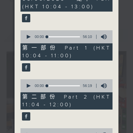
《Music Five》
hours,
(HKT 10:04 - 13:00)
48
嘉宾：李佳(歌手)
3) 暖流热线 : 关顾长者心灵需要，透过电话1872312，
更多...
minutes,
1200-1300
0
聆听老友记心声
seconds
《耳边执到宝》
0
最新
LATEST
seconds
00:00
56:10
主持：Harry哥哥、周绮玲、邓添乐、黎茜姸
of
56
第一部份 Part 1 (HKT
minutes,
10:04 - 11:00)
10
编导：周绮玲、邓添乐
seconds
监制：梁学曦
0
seconds
00:00
56:19
of
56
第二部份 Part 2 (HKT
逢星期一至五，上午十时至下午一时，欢迎你！
minutes,
11:04 - 12:00)
19
seconds
* 早上十一时十分，香港电台第五台、港台电视31，电
台电视同步直播！
0