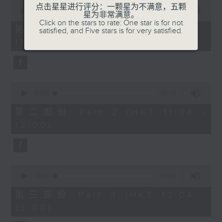
0
点击星星进行评分：一颗星为不满意，五颗
seconds
00:00
56:10
星为非常满意。
of
Click on the stars to rate: One star is for not
1200-1300
56
第一部份 Part 1 (HKT 10:04 -
satisfied, and Five stars is for very satisfied.
minutes,
《香江私房菜》
11:00)
10
seconds
0
seconds
00:00
56:19
of
56
第二部份 Part 2 (HKT 11:04 -
minutes,
12:00)
19
seconds
0
seconds
00:00
56:10
of
56
第三部份 Part 3 (HKT 12:04 -
minutes,
13:00)
10
seconds