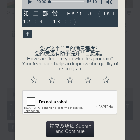
seconds
00:00
56:10
of
56
06/08/2026
第三部份 Part 3 (HKT
相片集
minutes,
12:04 - 13:00)
10
《好玩医学》台风季节对老友
seconds
记嘅骨科健康有咩影响？／
《香江私房菜》
您对这个节目的满意程度？
您的意见有助于提升节目质素。
1000-1100
How satisfied are you with this program?
《5号院线》
Your feedback helps to improve the quality of
the program.
《今日大件事》
更多...
☆
☆
☆
☆
☆
《词中意》
0
seconds
00:00
2:48:00
of
1100-1200
2
06/08/2026 - 足本 Full (HKT
hours,
10:04 - 13:00)
《好玩医学》
48
minutes,
0
嘉宾：蔡森洪医生（骨科专科医生）
提交及继续 Submit
seconds
and Continue
《极速15秒》