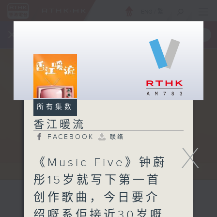
ENG
/
繁
×
全新 RTHK On The Go
取得
一手掌握 RTHK 电台、电视节目
所有集数
香江暖流
FACEBOOK
联络
X
《Music Five》钟蔚
彤15岁就写下第一首
创作歌曲，今日要介
绍嘅系佢接近30岁嘅