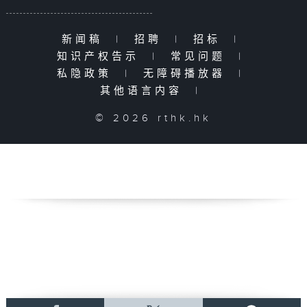
新闻稿
|
招聘
|
招标
|
知识产权告示
|
常见问题
|
私隐政策
|
无障碍播放器
|
其他语言内容
|
© 2026 rthk.hk