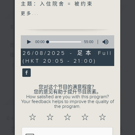
主题：入住院舍 = 被约束
简介
GIST
嘉宾：雷紫荆（保良局庄启程
更多...
耆晖中心福利工作员）
梁燕芬（长者无伴奏合唱团团
主持人：周绮玲
员）
主持∶周绮玲
0
seconds
00:00
55:00
首播日期∶2013年6月3日
of
2. 善报副刊
55
26/08/2025 - 足本 Full
什么是「手表定律」？
播出时间∶逢星期二晚上8时
minutes,
(HKT 20:05 - 21:00)
0
《善报》与本港七大慈善团体合作，包括东华三院、
seconds
3. 记者妹大社会
更多...
保良局、九龙乐善堂、仁济医院、仁爱堂、基督教香
什么条件是普世人都会选择的
择偶条件？
港信义会及香港圣公会福利协会，介绍不同范畴、最
您对这个节目的满意程度？
您的意见有助于提升节目质素。
新的长者服务。
How satisfied are you with this program?
最新
LATEST
Your feedback helps to improve the quality of
the program.
☆
☆
☆
☆
☆
04/08/2026
香港圣公会福利协会 ── 路