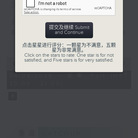
加智醒狮队
1. 善报头条
主题：路加智醒狮队
提交及继续 Submit
and Continue
嘉宾：黄玉君 (香港圣公会圣路加福群会
长者邻舍中心主任)、
更多...
点击星星进行评分：一颗星为不满意，五颗
星为非常满意。
简耀霖 (路加智醒狮队队员)
Click on the stars to rate: One star is for not
0
satisfied, and Five stars is for very satisfied.
2. 善报副刊
seconds
00:00
55:00
of
什么是「享乐适应」？
55
04/08/2026 - 足本 Full (HKT
minutes,
20:05 - 21:00)
3. 记者妹大社会
0
seconds
哪个国家有「火与冰之国」的称号？
重温
CATCHUP