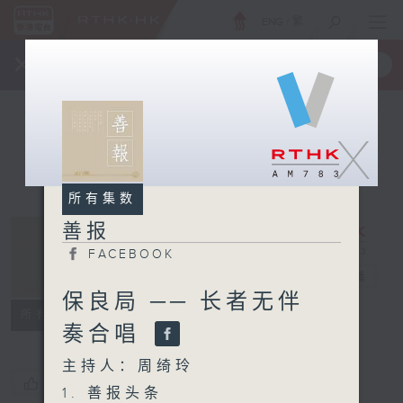
ENG
/
繁
×
全新 RTHK On The Go
取得
一手掌握 RTHK 电台、电视节目
X
所有集数
善报
FACEBOOK
善报
电台直播
保良局 ── 长者无伴
FACEBOOK
所有集数
奏合唱
主持人：周绮玲
您喜欢这个节目吗?
1. 善报头条