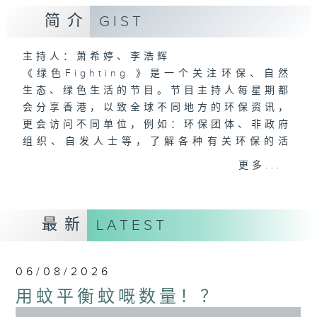
简介
GIST
主持人：萧希婷、李浩辉
《绿色Fighting 》是一个关注环保、自然
生态、绿色生活的节目。节目主持人每星期都
会分享香港，以致全球不同地方的环保资讯，
更会访问不同单位，例如：环保团体、非政府
组织、自发人士等，了解各种有关环保的活
动。主持更会不时参与环保活动、展览，以第
更多...
一身角度将相关资讯及经历带给听众。节目期
望透过分享贴近社会大众的环保资讯，令听众
可以慢慢尝试改变日常习惯，过绿色生活。
最新
LATEST
06/08/2026
用蚊平衡蚊嘅数量！？
0