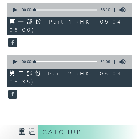
0
seconds
00:00
56:10
of
56
第一部份 Part 1 (HKT 05:04 -
minutes,
06:00)
10
seconds
0
seconds
00:00
31:09
of
31
第二部份 Part 2 (HKT 06:04 -
minutes,
06:35)
9
seconds
重温
CATCHUP