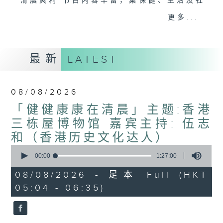
"清晨爽利"节目内容丰富，集保健、生活及社
会资讯等元素于一身。主要环节有：「健健康
更多...
康在清晨」 由 专业导师教授不同类型的养
生运动、保健常识、运动时需要注意的事项
及行山等实用贴士
最新
LATEST
08/08/2026
清晨爽利之齐齐做早操
太极招式示范
「健健康康在清晨」主题:香港
三栋屋博物馆 嘉宾主持: 伍志
和（香港历史文化达人）
0
seconds
00:00
1:27:00
of
1
08/08/2026 - 足本 Full (HKT
hour,
05:04 - 06:35)
27
minutes,
0
seconds