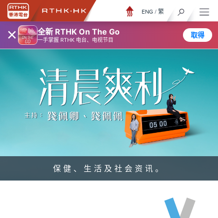
ENG
/
繁
×
全新 RTHK On The Go
取得
一手掌握 RTHK 电台、电视节目
保健、生活及社会资讯。