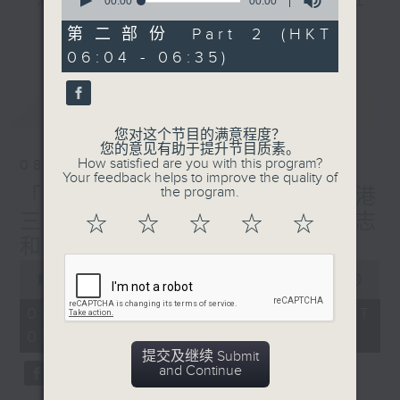
seconds
"清晨爽利"节目内容丰富，集保健、生活及社
00:00
00:00
of
会资讯等元素于一身。主要环节有：「健健康
0
更多...
第二部份 Part 2 (HKT
seconds
康在清晨」 由 专业导师教授不同类型的养
06:04 - 06:35)
生运动、保健常识、运动时需要注意的事项
及行山等实用贴士
最新
LATEST
您对这个节目的满意程度？
您的意见有助于提升节目质素。
How satisfied are you with this program?
08/08/2026
清晨爽利之齐齐做早操
太极招式示范
Your feedback helps to improve the quality of
the program.
「健健康康在清晨」主题:香港
三栋屋博物馆 嘉宾主持: 伍志
☆
☆
☆
☆
☆
和（香港历史文化达人）
0
seconds
00:00
1:27:00
of
1
08/08/2026 - 足本 Full (HKT
hour,
05:04 - 06:35)
27
minutes,
提交及继续 Submit
0
and Continue
seconds