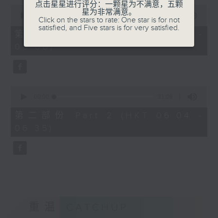
点击星星进行评分：一颗星为不满意，五颗
0
星为非常满意。
seconds
00:00
56:10
Click on the stars to rate: One star is for not
of
satisfied, and Five stars is for very satisfied.
56
第一部份 Part 1 (HKT 05:04 -
minutes,
06:00)
10
seconds
0
seconds
00:00
31:09
of
31
第二部份 Part 2 (HKT 06:04 -
minutes,
06:35)
9
seconds
重温
CATCHUP