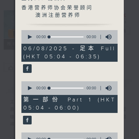
香港营养师协会荣誉顾问
澳洲注册营养师
清晨爽利
电台直播
0
seconds
00:00
00:00
of
FACEBOOK
联络
所有集数
0
06/08/2025 - 足本 Full
seconds
(HKT 05:04 - 06:35)
您喜欢这个节目吗?
0
简介
GIST
seconds
00:00
00:00
of
0
第一部份 Part 1 (HKT
主持人：钱佩卿
seconds
05:04 - 06:00)
嘉宾主持：钟志光、叶均耀、崔绍汉博士、雷
雄德博士、营养师 林思为 、沈君豪医生(精
神科)
0