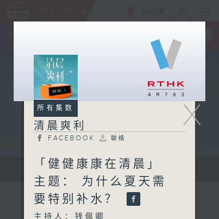
ENG
/
繁
×
全新 RTHK On The Go
取得
一手掌握 RTHK 电台、电视节目
X
所有集数
清晨爽利
FACEBOOK
联络
「健健康康在清晨」
保健、生活及社会资讯。
主题： 为什么夏天需
要特别补水？
主持人：钱佩卿