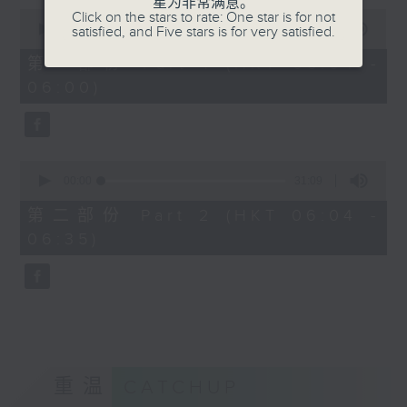
星为非常满意。
0
Click on the stars to rate: One star is for not
seconds
00:00
56:10
satisfied, and Five stars is for very satisfied.
of
56
第一部份 Part 1 (HKT 05:04 -
minutes,
06:00)
10
seconds
0
seconds
00:00
31:09
of
31
第二部份 Part 2 (HKT 06:04 -
minutes,
06:35)
9
seconds
重温
CATCHUP