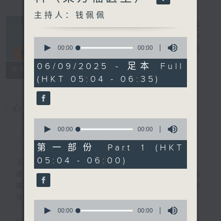
主持人：钱佩佩
0
seconds
00:00
00:00
清晨爽利
电台直播
of
0
06/09/2025 - 足本 Full
FACEBOOK
联络
所有集数
seconds
(HKT 05:04 - 06:35)
您喜欢这个节目吗?
0
seconds
00:00
00:00
简介
GIST
of
0
第一部份 Part 1 (HKT
seconds
05:04 - 06:00)
主持人：钱佩佩
嘉宾主持：钟志光、叶均耀、崔绍汉博士、雷
雄德博士、营养师 林思为 、沈君豪医生(精
神科)
0
seconds
00:00
00:00
of