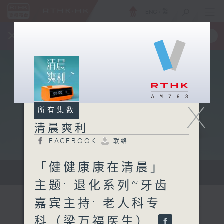
ENG
/
繁
×
全新 RTHK On The Go
取得
一手掌握 RTHK 电台、电视节目
X
所有集数
清晨爽利
FACEBOOK
联络
「健健康康在清晨」
保健、生活及社会资讯。
主题: 退化系列~牙齿
嘉宾主持: 老人科专
科（梁万福医生）