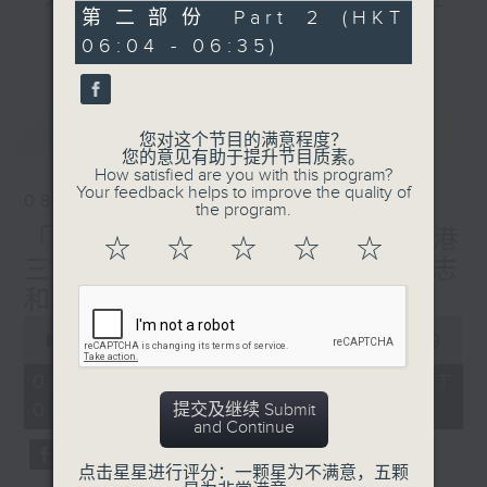
"清晨爽利"节目内容丰富，集保健、生活及社
0
第二部份 Part 2 (HKT
会资讯等元素于一身。主要环节有：「健健康
seconds
更多...
06:04 - 06:35)
康在清晨」 由 专业导师教授不同类型的养
生运动、保健常识、运动时需要注意的事项
及行山等实用贴士
最新
LATEST
您对这个节目的满意程度？
您的意见有助于提升节目质素。
How satisfied are you with this program?
Your feedback helps to improve the quality of
08/08/2026
the program.
清晨爽利之齐齐做早操
太极招式示范
「健健康康在清晨」主题:香港
☆
☆
☆
☆
☆
三栋屋博物馆 嘉宾主持: 伍志
和（香港历史文化达人）
0
seconds
00:00
1:27:00
of
1
08/08/2026 - 足本 Full (HKT
hour,
05:04 - 06:35)
提交及继续 Submit
27
and Continue
minutes,
0
seconds
点击星星进行评分：一颗星为不满意，五颗